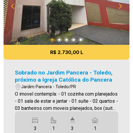
R$ 2.730,00 L
Sobrado no Jardim Pancera - Toledo,
próximo a Igreja Católica do Pancera
Jardim Pancera - Toledo/PR
O imovel contempla: - 01 cozinha com planejados
- 01 sala de estar e jantar - 01 suíte - 02 quartos -
03 banheiros com moveis planejados, box (suite,
social e lavabo) - 1 vaga de garagem coberta -
Lavanderia com tanque Área construida:
3
1
3
1
124,69m² Será cobrado FCI (Fundo de