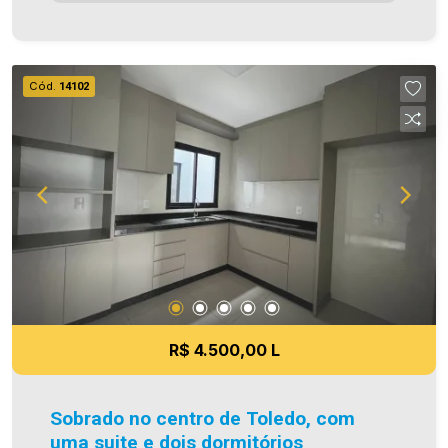
detalhes sobre o FCI no menu LOCAÇÃO em
nosso site. A Imobiliária Ativa conta hoje com
uma das maiores carteiras de imóveis
administrados na cidade, tanto para locação
Cód.
14102
quanto para venda. Aproveite essa oportunidade!
A hora de encontrar o seu novo lar É AGORA!
Imobiliária Ativa, sinta-se em casa!
R$ 4.500,00 L
Sobrado no centro de Toledo, com
uma suite e dois dormitórios