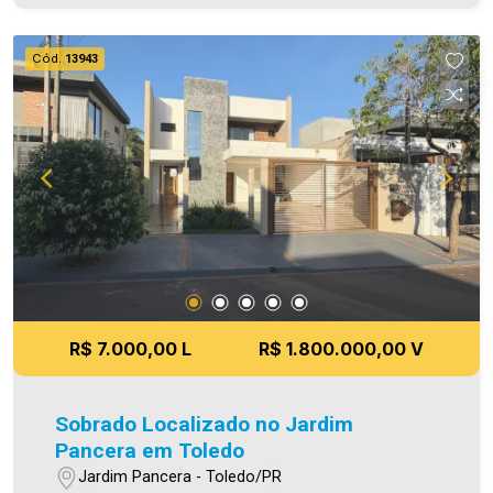
em nosso site. A Imobiliária Ativa possui hoje
uma das maiores carteiras de imóveis
Cód.
13943
administrados da cidade, atuando com excelência
tanto na locação quanto na venda. Aproveite essa
oportunidade, agende uma visita! Imobiliária Ativa
| Sinta-se em casa! - As informações aqui
prestadas são verdadeiras, todavia, reservamo-
nos o direito de corrigir qualquer erro de
digitação e/ou ortografia, bem como alteração
dos preços e imagens. Fotos meramente
ilustrativas.
R$ 7.000,00 L
R$ 1.800.000,00 V
Sobrado Localizado no Jardim
Pancera em Toledo
Jardim Pancera - Toledo/PR