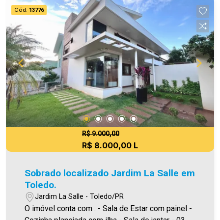
cobrado FCI (Fundo de Conservação do Imóvel),
Cód.
13776
equivalente a 6% do valor do aluguel. Para mais
detalhes sobre o FCI, acesse o menu LOCAÇÃO
em nosso site. A Imobiliária Ativa possui hoje
uma das maiores carteiras de imóveis
administrados da cidade, atuando com excelência
tanto na locação quanto na venda. Aproveite essa
oportunidade, agende uma visita! Imobiliária Ativa
| Sinta-se em casa! - As informações aqui
prestadas são verdadeiras, todavia, reservamo-
nos o direito de corrigir qualquer erro de
digitação e/ou ortografia, bem como alteração
R$ 9.000,00
R$ 8.000,00 L
dos preços e imagens. Fotos meramente
ilustrativas.
Sobrado localizado Jardim La Salle em
Toledo.
Jardim La Salle - Toledo/PR
O imóvel conta com : - Sala de Estar com painel -