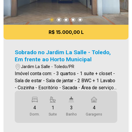
As informações aqui prestadas são verdadeiras,
todavia, reservamo-nos o direito de corrigir
qualquer erro de digitação e/ou ortografia, bem
como alteração dos preços e imagens. Fotos
meramente ilustrativas.
R$ 15.000,00 L
Sobrado no Jardim La Salle - Toledo,
Em frente ao Horto Municipal
Jardim La Salle - Toledo/PR
Imóvel conta com: - 3 quartos - 1 suite + closet -
Sala de estar - Sala de jantar - 2 BWC + 1 Lavabo
- Cozinha - Escritório - Sacada - Área de serviço -
Edícula - Piscina Aquecida - 4 Vagas de garagem
cobertas - Imóvel mobiliado ÁREA CONSTRUÍDA:
4
1
3
4
345,36m² ÁREA TOTAL TERRENO: 514,00m² Será
Dorm.
Suite
Banho
Garagens
cobrado FCI (Fundo de Conservação do Imóvel),
equivalente a 6% do valor do aluguel. Para mais
detalhes sobre o FCI, acesse o menu LOCAÇÃO