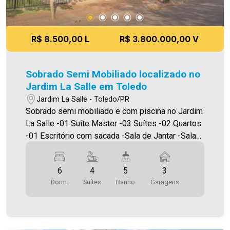
meramente ilustrativas.
R$ 8.500,00 L
R$ 3.800.000,00 V
Sobrado Semi Mobiliado localizado no
Jardim La Salle em Toledo
Jardim La Salle - Toledo/PR
Sobrado semi mobiliado e com piscina no Jardim
La Salle -01 Suíte Master -03 Suítes -02 Quartos
-01 Escritório com sacada -Sala de Jantar -Sala
de estar e sala de Tv -Cozinha -Varanda com
churrasqueira -Área de serviço -Lavabo -
6
4
5
3
Lavanderia -Piscina -03 Vagas de garagem -
Dorm.
Suítes
Banho
Garagens
Aquecimento Solar -03 Ar Condicionado -Ampla
sobra de terreno com jardim Piscina tem toda
instalação para aquecimento 300,00 (m²) Área
Construída 456,00 (m²) Área do Terreno Será