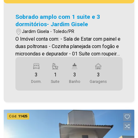
Sobrado amplo com 1 suite e 3
dormitórios- Jardim Gisele
Jardim Gisela - Toledo/PR
O Imóvel conta com: - Sala de Estar com painel e
duas poltronas - Cozinha planejada com fogão e
microondas e depurador - 01 Suíte com roupeiro
planejado, ar condicionado e cabeceira, com
sacada - 03 Quartos (sendo um com ar
3
1
3
3
condicionado) - 03 WC`s (suíte, social e lavabo) -
Dorm.
Suite
Banho
Garagens
Área de serviço com tanque - 03 Vaga de
garagem Área construída 147,93m² Área terreno
142,34m² O Residencial conta com: Piscina,
Playground, Espaço Pet, Jardim , Praça ,Espaço
Bem-Estar,Terraço, Quadra poliesportiva,
Cód.
11425
acadêmica, Salão de Festas, Espaço Gourmet
Quiosque I e II, Pergolado, Lounge, Espaço Kids,
Espaço Games, Mini Cinema, Espaço