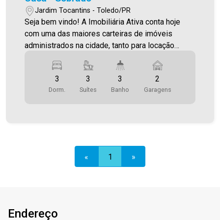
Jardim Tocantins - Toledo/PR
Seja bem vindo! A Imobiliária Ativa conta hoje
com uma das maiores carteiras de imóveis
administrados na cidade, tanto para locação
quanto para venda. Confira mais uma de nossas
opções! Casa Localizada no Jardim Tocantins. O
3
3
3
2
Imóvel conta com: - Garagem paralela para dois
Dorm.
Suítes
Banho
Garagens
carros - Hall de Entrada - Sala de estar / tv - Sala
de Jantar - Banheiro - Cozinha com Área gourmet
- 2 suíte com terraço - 1 Suíte com closet e
terraço - Área de serviço - Depósito - Piscina
com deck Área construída 200,25m² Área terreno
279,52m² Aproveite essa oportunidade! A hora
«
1
»
de encontrar o seu novo lar É AGORA! Imobiliária
Ativa, sinta-se em casa!
Endereço