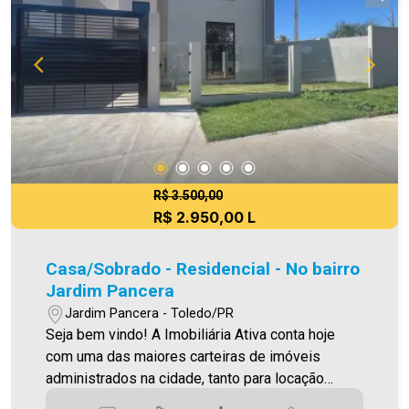
equivalente a 6% do valor do aluguel. Para mais
detalhes sobre o FCI, acesse o menu LOCAÇÃO
em nosso site. Aproveite essa oportunidade! A
hora de encontrar o seu novo lar É AGORA!
Imobiliária Ativa, sinta-se em casa!
R$ 3.500,00
R$ 2.950,00 L
Casa/Sobrado - Residencial - No bairro
Jardim Pancera
Jardim Pancera - Toledo/PR
Seja bem vindo! A Imobiliária Ativa conta hoje
com uma das maiores carteiras de imóveis
administrados na cidade, tanto para locação
quanto para venda. Confira mais uma de nossas