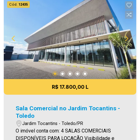
equivalente a 6% do valor do aluguel. Para mais
Cód.
12435
detalhes sobre o FCI, acesse o menu LOCAÇÃO
em nosso site. A Imobiliária Ativa possui hoje
uma das maiores carteiras de imóveis
administrados da cidade, atuando com excelência
tanto na locação quanto na venda. Aproveite essa
oportunidade, agende uma visita! Imobiliária Ativa
| Sinta-se em casa! - As informações aqui
prestadas são verdadeiras, todavia, reservamo-
nos o direito de corrigir qualquer erro de
digitação e/ou ortografia, bem como alteração
dos preços e imagens. Fotos meramente
R$ 17.800,00 L
ilustrativas.
Sala Comercial no Jardim Tocantins -
Toledo
Jardim Tocantins - Toledo/PR
O imóvel conta com: 4 SALAS COMERCIAIS
DISPONÍVEIS PARA LOCAÇÃO Visibilidade e