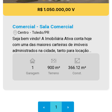
qualquer erro de digitação e/ou ortografia, bem
como alteração dos preços e imagens. Fotos
R$ 1.050.000,00 V
meramente ilustrativas.
Comercial - Sala Comercial
Centro - Toledo/PR
Seja bem vindo! A Imobiliária Ativa conta hoje
com uma das maiores carteiras de imóveis
administrados na cidade, tanto para locação
quanto para venda. Confira mais uma de nossas
opções! Sala comercial Localizado no Centro.
1
900 m²
366.12 m²
Por R$1.050.000,00 Clínica médica (Percentual
Garagem
Terreno
Const.
de 33%), *com uma sala exclusiva *uso comum,
*na melhor localização da cidade, *com
estacionamento na frente, * 1 vaga coberta
privativa, *Recepção, *telefone compartilhados,
*wc adaptados, *sala de brinquedos,
*consultórios Área construída 366,12m² Área
«
1
»
terreno 900,00m² Aproveite essa oportunidade! A