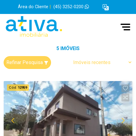
Área do Cliente
|
(45) 3252-0200
5 IMÓVEIS
Refinar Pesquisa
Cód.
12959