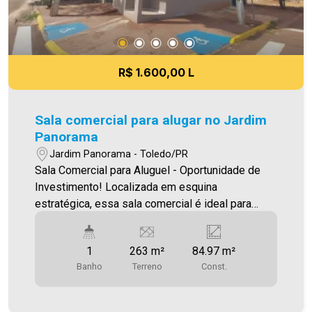
R$ 1.600,00 L
Sala comercial para alugar no Jardim
Panorama
Jardim Panorama - Toledo/PR
Sala Comercial para Aluguel - Oportunidade de
Investimento! Localizada em esquina
estratégica, essa sala comercial é ideal para
quem busca visibilidade e fácil acesso! Situada
em área com passagem de ônibus urbano, o
1
263 m²
84.97 m²
ponto garante excelente fluxo de pessoas e
Banho
Terreno
Const.
veículos, perfeito para o seu negócio. ?
Características do imóvel: Área privativa de 84 m²
1 banheiro 1 vaga de garagem exclusiva Sala