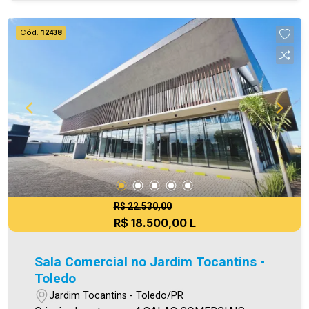
ampla e bem iluminada Ideal para escritórios,
consultórios, comércios e serviços ? Pronta para
Cód.
12438
receber sua empresa ou gerar renda como
investimento. Não perca essa chance de alugar
um espaço funcional, bem localizado e com
ótimo custo-benefício! ? Entre em contato e
agende uma visita!
R$ 22.530,00
R$ 18.500,00 L
Sala Comercial no Jardim Tocantins -
Toledo
Jardim Tocantins - Toledo/PR