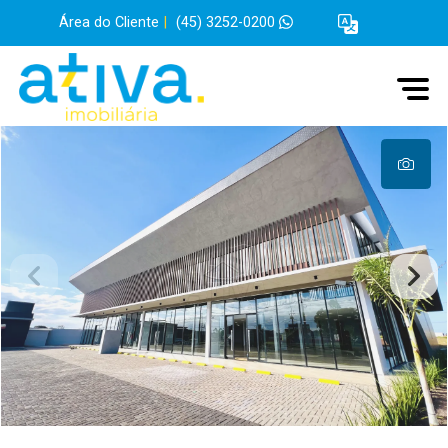
Área do Cliente
|
(45) 3252-0200