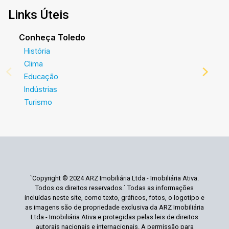
A hora de encontrar o seu novo lar É AGORA!
Links Úteis
Imobiliária Ativa, sinta-se em casa! `As
informações aqui prestadas são verdadeiras,
Conheça Toledo
todavia, reservamo-nos o direito de corrigir
História
qualquer erro de digitação e ou ortografia, bem
como alteração dos preços e imagens. Fotos
Clima
meramente ilustrativas
Educação
Indústrias
Turismo
`Copyright © 2024 ARZ Imobiliária Ltda - Imobiliária Ativa.
Todos os direitos reservados.` Todas as informações
incluídas neste site, como texto, gráficos, fotos, o logotipo e
as imagens são de propriedade exclusiva da ARZ Imobiliária
Ltda - Imobiliária Ativa e protegidas pelas leis de direitos
autorais nacionais e internacionais. A permissão para