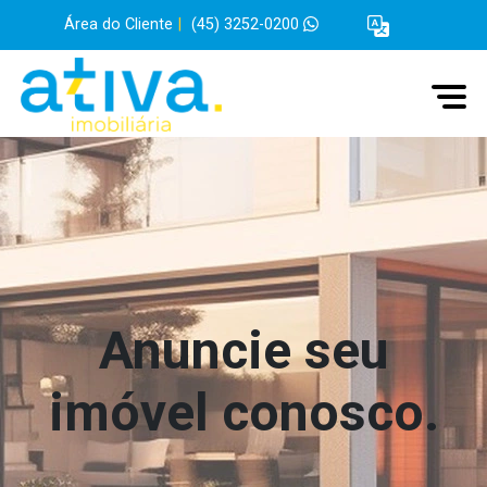
Área do Cliente
|
(45) 3252-0200
Anuncie seu
imóvel conosco.