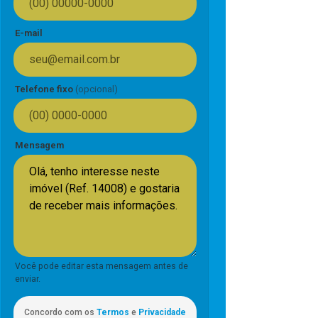
E-mail
Telefone fixo
(opcional)
Mensagem
Você pode editar esta mensagem antes de
enviar.
Concordo com os
Termos
e
Privacidade