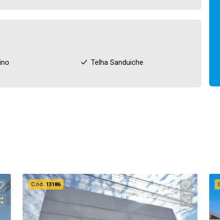
ino
Telha Sanduiche
Cód.
13186