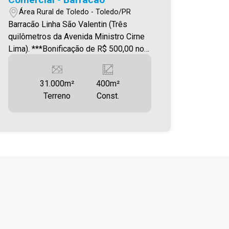
Área Rural de Toledo - Toledo/PR
Barracão Linha São Valentin (Três
quilômetros da Avenida Ministro Cirne
Lima). ***Bonificação de R$ 500,00 nos
3 primeiros meses de locação*** O
imóvel conta com: - Lavatório exclusivo
31.000m²
400m²
para caminhões - Escritório - Energia
Terreno
Const.
trifásica disponível *Fácil acesso para
veículos pesados e transporte logístico
*Abastecimento com água de poço
artesiano Área total construída de 400
m² Será cobrado FCI - Fundo de
Conservação do Imóvel - equivalente a
6% do valor do aluguel * verifique
detalhes sobre o FCI no menu
LOCAÇÃO em nosso site. Imobiliária
Ativa, sinta-se em casa!