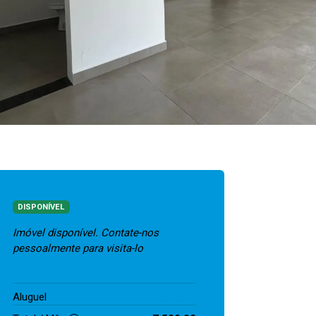
DISPONÍVEL
Imóvel disponível. Contate-nos
pessoalmente para visita-lo
7.500,00
Aluguel