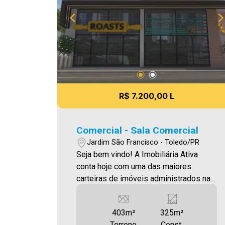
R$ 7.200,00 L
Comercial - Sala Comercial
Jardim São Francisco - Toledo/PR
Seja bem vindo! A Imobiliária Ativa
conta hoje com uma das maiores
carteiras de imóveis administrados na
cidade, tanto para locação quanto para
venda. Confira mais uma de nossas
403m²
325m²
opções! SALA COMERCIAL NA
Terreno
Const.