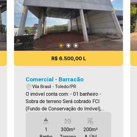
R$ 6.500,00 L
Comercial - Barracão
Vila Brasil - Toledo/PR
O imóvel conta com: - 01 banheiro -
Sobra de terreno Será cobrado FCI
(Fundo de Conservação do Imóvel),
equivalente a 6% do valor do aluguel.
Para mais detalhes sobre o FCI,
1
300m²
200m²
acesse o menu LOCAÇÃO em nosso
Banho
Terreno
A. Útil