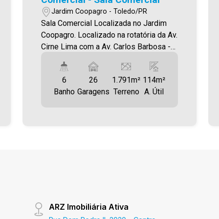
Jardim Coopagro - Toledo/PR
Sala Comercial Localizada no Jardim
Coopagro. Localizado na rotatória da Av.
Cirne Lima com a Av. Carlos Barbosa -
Jardim Coopagro Amplo
estacionamento frontal. Área útil
6
26
1.791m²
114m²
114,46m² Aproveite essa oportunidade!
Banho
Garagens
Terreno
A. Útil
Imobiliária Ativa, sinta-se em casa!
ARZ Imobiliária Ativa