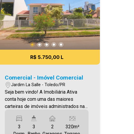
R$ 5.750,00 L
Comercial - Imóvel Comercial
Jardim La Salle - Toledo/PR
Seja bem vindo! A Imobiliária Ativa
conta hoje com uma das maiores
carteiras de imóveis administrados na
cidade, tanto para locação quanto para
venda. Confira mais uma de nossas
3
3
2
320m²
opções! Sobrado Localizado no Jardim
Dorm.
Banho
Garagens
Terreno