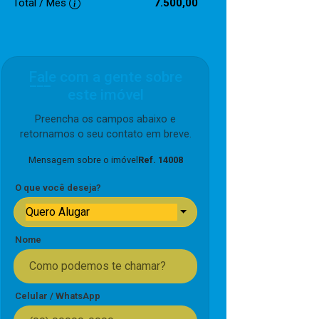
Total / Mês
7.500,00
Fale com a gente sobre
este imóvel
Preencha os campos abaixo e
retornamos o seu contato em breve.
Mensagem sobre o imóvel
Ref. 14008
O que você deseja?
Quero Alugar
Nome
Celular / WhatsApp