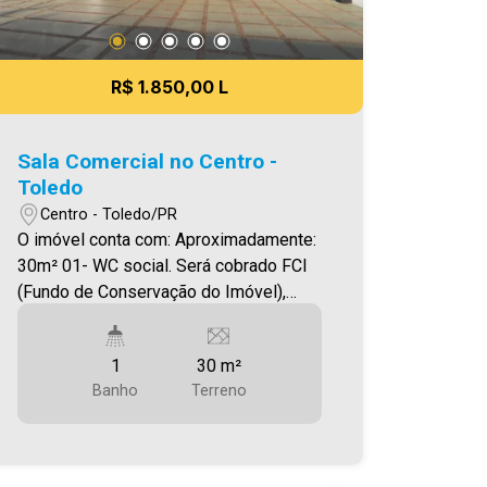
R$ 1.850,00 L
Sala Comercial no Centro -
Toledo
Centro - Toledo/PR
O imóvel conta com: Aproximadamente:
30m² 01- WC social. Será cobrado FCI
(Fundo de Conservação do Imóvel),
equivalente a 6% do valor do aluguel.
Para mais detalhes sobre o FCI,
1
30 m²
acesse o menu LOCAÇÃO em nosso
Banho
Terreno
site. A Imobiliária Ativa possui hoje uma
das maiores carteiras de imóveis
administrados da cidade, atuando com
excelência tanto na locação quanto na