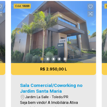
verdadeiras, todavia, reservamo-nos o
Cód.
13223
direito de corrigir qualquer erro de
digitação e/ou ortografia, bem como
alteração dos preços e imagens. Fotos
meramente ilustrativas
R$ 2.950,00 L
Sala Comercial/Coworking no
Jardim Santa Maria
Jardim La Salle - Toledo/PR
Seja bem vindo! A Imobiliária Ativa