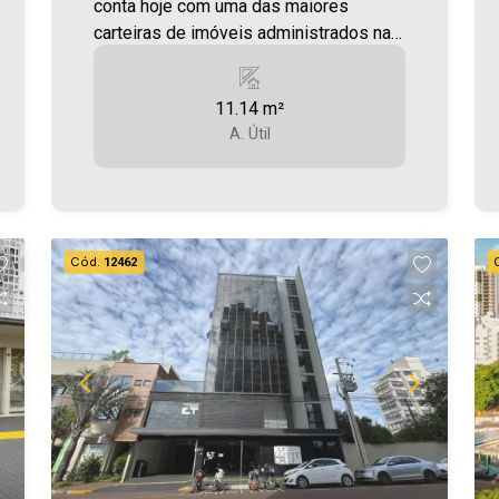
conta hoje com uma das maiores
carteiras de imóveis administrados na
cidade, tanto para locação quanto para
venda. Confira mais uma de nossas
11.14 m²
opções! Sala Comercial/Coworking (
A. Útil
Sala Têmis ) Localizada no Jardim
Santa Maria 2h na sala de reunião por
mês Com armário, mesa com 3
cadeiras e cortina Sala conta com
ambiente climatizado e WIFI Água e luz
Cód.
12462
inclusos Recepcionista e telefone para
contato Café e limpeza Edifício conta
com elevador Área ùtil 11,14m² Será
cobrado FCI - Fundo de Conservação
do Imóvel - equivalente a 6% do valor
do aluguel * verifique detalhes sobre o
FCI no menu LOCAÇÃO em nosso site.
Aproveite essa oportunidade!
Imobiliária Ativa, sinta-se em casa!