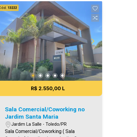
venda. Aproveite essa oportunidade,
Cód.
13222
agende uma visita! Imobiliária Ativa |
Sinta-se em casa! - As informações
aqui prestadas são verdadeiras,
todavia, reservamo-nos o direito de
corrigir qualquer erro de digitação e/ou
ortografia, bem como alteração dos
preços e imagens. Fotos meramente
ilustrativas.
R$ 2.550,00 L
Sala Comercial/Coworking no
Jardim Santa Maria
Jardim La Salle - Toledo/PR
Sala Comercial/Coworking ( Sala