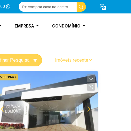
200
EMPRESA
CONDOMÍNIO
finar Pesquisa
Cód.
13429