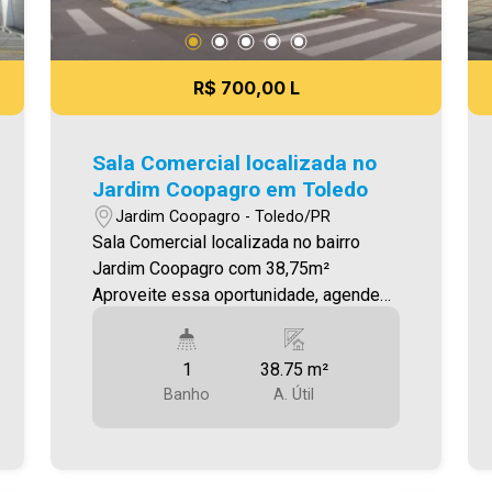
R$ 700,00 L
Sala Comercial localizada no
Jardim Coopagro em Toledo
Jardim Coopagro - Toledo/PR
Sala Comercial localizada no bairro
Jardim Coopagro com 38,75m²
Aproveite essa oportunidade, agende
uma visita! Será cobrado FCI - Fundo
de Conservação do Imóvel -
1
38.75 m²
equivalente a 6% do valor do aluguel *
Banho
A. Útil
verifique detalhes sobre o FCI no menu
LOCAÇÃO em nosso site. Imobiliária
Ativa | Sinta-se em casa! - As
informações aqui prestadas são