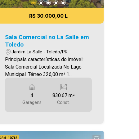
R$ 30.000,00 L
Sala Comercial no La Salle em
Toledo
Jardim La Salle - Toledo/PR
Principais características do imóvel:
Sala Comercial Localizada No Lago
Municipal. Térreo 326,00 m² 1
Pavimento (Mezanino) 137,64 m² 2
Pavimento 272,00 m² Garagem e
4
830.67 m²
Estacionamento 4 Vagas ( 95,18 )m²
Garagens
Const.
Área construída 830,67m² - Elevador,
facilitando o acesso a todos os pisos; -
Espaço amplo que pode ser
subdividido em 12 a 20 salas; - 04
vagas de estacionamento, garantindo
Cód.
10712