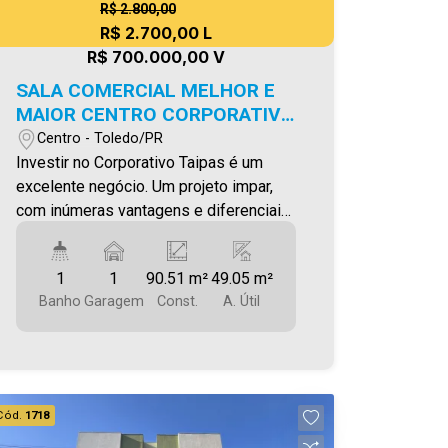
R$ 2.800,00
R$ 2.700,00 L
R$ 700.000,00 V
SALA COMERCIAL MELHOR E
MAIOR CENTRO CORPORATIVO
DE TOLEDO
Centro - Toledo/PR
Investir no Corporativo Taipas é um
excelente negócio. Um projeto impar,
com inúmeras vantagens e diferenciais.
Localização privilegiada, em frente à
Prefeitura e próximo ao Fórum.
1
1
90.51 m²
49.05 m²
Diversas opções de tamanhos de salas
Banho
Garagem
Const.
A. Útil
que atendem a necessidade de
qualquer tipo de escritório, desde o
profissional autônomo, que precisa de
uma sala pequena, até grandes
empresas que necessitam de andares
Cód.
1718
inteiros para alojar grandes equipes.