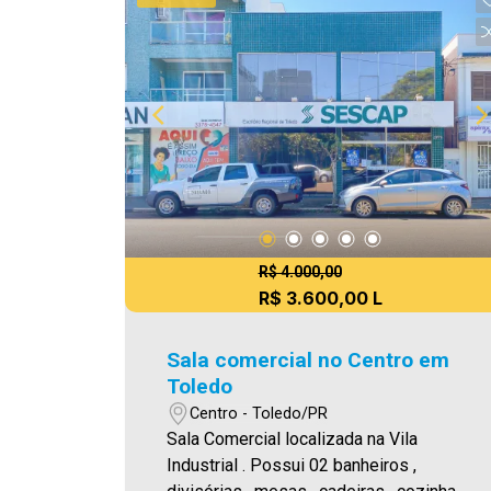
FCI no menu LOCAÇÃO em nosso site.
Aproveite essa oportunidade! A hora de
encontrar o seu novo lar É AGORA!
Imobiliária Ativa, sinta-se em casa! `As
informações aqui prestadas são
verdadeiras, todavia, reservamo-nos o
direito de corrigir qualquer erro de
digitação e ou ortografia, bem como
alteração dos preços e imagens. Fotos
meramente ilustrativas`
R$ 4.000,00
R$ 3.600,00 L
Sala comercial no Centro em
Toledo
Centro - Toledo/PR
Sala Comercial localizada na Vila
Industrial . Possui 02 banheiros ,