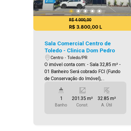
R$ 4.000,00
R$ 3.800,00 L
Sala Comercial Centro de
Toledo - Clinica Dom Pedro
Centro - Toledo/PR
O imóvel conta com: - Sala 32,85 m² -
01 Banheiro Será cobrado FCI (Fundo
de Conservação do Imóvel),
equivalente a 6% do valor do aluguel.
Para mais detalhes sobre o FCI,
1
201.35 m²
32.85 m²
acesse o menu LOCAÇÃO em nosso
Banho
Const.
A. Útil
site. A Imobiliária Ativa possui hoje uma
das maiores carteiras de imóveis
administrados da cidade, atuando com
excelência tanto na locação quanto na