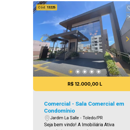
venda. Aproveite essa oportunidade,
Cód.
13225
agende uma visita! Imobiliária Ativa |
Sinta-se em casa! - As informações
aqui prestadas são verdadeiras,
todavia, reservamo-nos o direito de
corrigir qualquer erro de digitação e/ou
ortografia, bem como alteração dos
preços e imagens. Fotos meramente
ilustrativas.
R$ 12.000,00 L
Comercial - Sala Comercial em
Condomínio
Jardim La Salle - Toledo/PR
Seja bem vindo! A Imobiliária Ativa