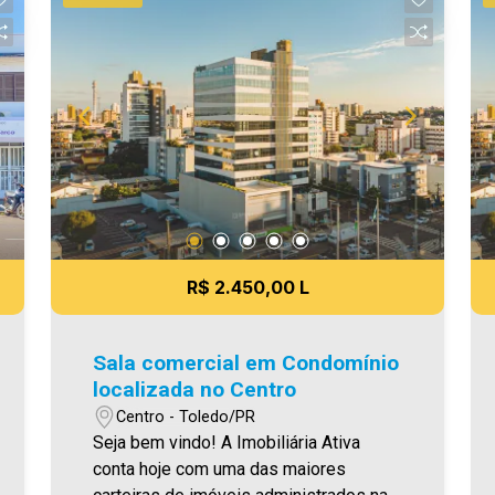
essa oportunidade, agende uma visita!
Imobiliária Ativa | Sinta-se em casa! -
As informações aqui prestadas são
verdadeiras, todavia, reservamo-nos o
direito de corrigir qualquer erro de
digitação e/ou ortografia, bem como
alteração dos preços e imagens. Fotos
meramente ilustrativas.
R$ 2.450,00 L
Sala comercial em Condomínio
localizada no Centro
Centro - Toledo/PR
Seja bem vindo! A Imobiliária Ativa
conta hoje com uma das maiores