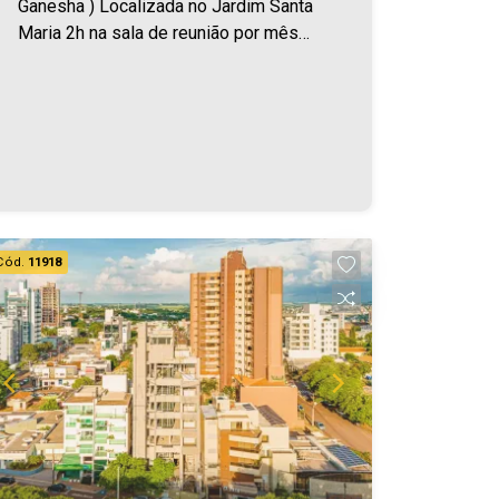
Ganesha ) Localizada no Jardim Santa
Maria 2h na sala de reunião por mês
Com armário, mesa com 3 cadeiras e
cortina Sala conta com ambiente
climatizado e WIFI Água e luz inclusos
Recepcionista e telefone para contato
Café e limpeza Edifício conta com
elevador Área ùtil 10m² Será cobrado
FCI - Fundo de Conservação do Imóvel
- equivalente a 6% do valor do aluguel *
Cód.
11918
verifique detalhes sobre o FCI no menu
LOCAÇÃO em nosso site. Aproveite
essa oportunidade! Imobiliária Ativa,
sinta-se em casa!