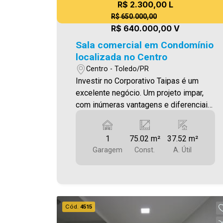
R$ 2.300,00 L
R$ 650.000,00
R$ 640.000,00 V
Sala comercial em Condomínio
localizada no Centro
Centro - Toledo/PR
Investir no Corporativo Taipas é um
excelente negócio. Um projeto impar,
com inúmeras vantagens e diferenciais.
Localização privilegiada, em frente à
Prefeitura e próximo ao Fórum.
1
75.02 m²
37.52 m²
Diversas opções de tamanhos de salas
Garagem
Const.
A. Útil
que atendem a necessidade de
qualquer tipo de escritório, desde o
profissional autônomo, que precisa de
uma sala pequena, até grandes
empresas que necessitam de andares
Cód.
4515
inteiros para alojar grandes equipes.