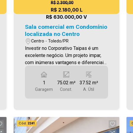
R$ 2.300,00
R$ 2.180,00 L
R$ 630.000,00 V
Sala comercial em Condomínio
localizada no Centro
Centro - Toledo/PR
Investir no Corporativo Taipas é um
excelente negócio. Um projeto impar,
com inúmeras vantagens e diferenciais.
Localização privilegiada, em frente à
Prefeitura e próximo ao Fórum.
1
75.02 m²
37.52 m²
Diversas opções de tamanhos de salas
Garagem
Const.
A. Útil
que atendem a necessidade de
qualquer tipo de escritório, desde o
profissional autônomo, que precisa de
uma sala pequena, até grandes
empresas que necessitam de andares
Cód.
2241
inteiros para alojar grandes equipes.