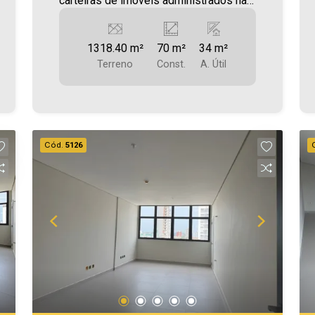
carteiras de imóveis administrados na
cidade, tanto para locação quanto para
venda. Confira mais uma de nossas
1318.40 m²
70 m²
34 m²
opções. Sala Comercial localizada no
Terreno
Const.
A. Útil
Centro. Área construída 70,00m² Área
privativa 34,00m² Aproveite essa
oportunidade! Imobiliária Ativa, sinta-se
em casa!
Cód.
5126