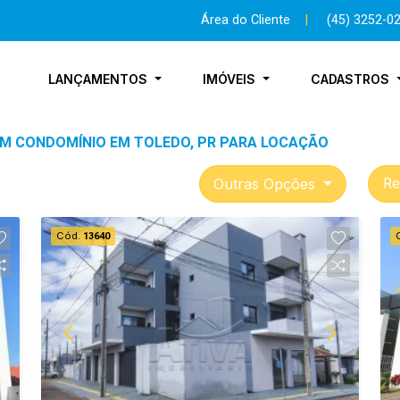
Área do Cliente
|
(45) 3252-0
LANÇAMENTOS
IMÓVEIS
CADASTROS
EM CONDOMÍNIO EM TOLEDO, PR PARA LOCAÇÃO
Outras Opções
Re
Cód.
13640