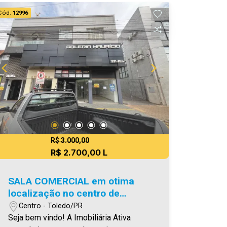
venda. Aproveite essa oportunidade,
Cód.
12996
agende uma visita! Imobiliária Ativa |
Sinta-se em casa! - As informações
aqui prestadas são verdadeiras,
todavia, reservamo-nos o direito de
corrigir qualquer erro de digitação e/ou
ortografia, bem como alteração dos
preços e imagens. Fotos meramente
ilustrativas.
R$ 3.000,00
R$ 2.700,00 L
SALA COMERCIAL em otima
localização no centro de
TOLEDO
Centro - Toledo/PR
Seja bem vindo! A Imobiliária Ativa