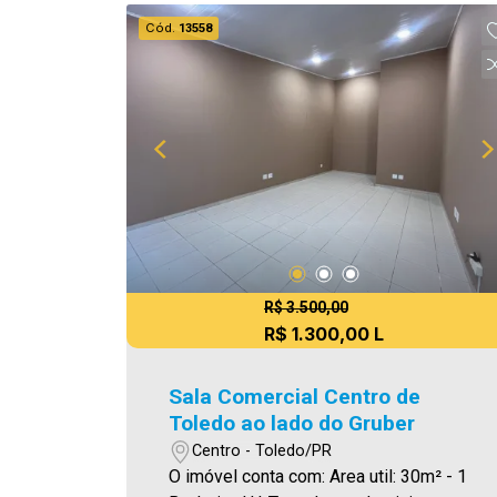
locação quanto na venda. Aproveite
Cód.
13558
essa oportunidade, agende uma visita!
Imobiliária Ativa | Sinta-se em casa! -
As informações aqui prestadas são
verdadeiras, todavia, reservamo-nos o
direito de corrigir qualquer erro de
digitação e/ou ortografia, bem como
alteração dos preços e imagens. Fotos
meramente ilustrativas.
R$ 3.500,00
R$ 1.300,00 L
Sala Comercial Centro de
Toledo ao lado do Gruber
Centro - Toledo/PR
O imóvel conta com: Area util: 30m² - 1