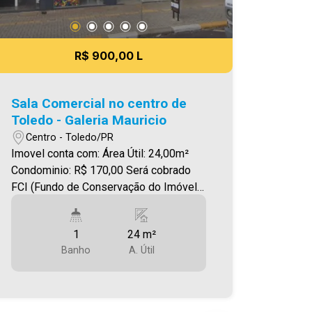
R$ 900,00 L
Sala Comercial no centro de
Toledo - Galeria Mauricio
Centro - Toledo/PR
Imovel conta com: Área Útil: 24,00m²
Condominio: R$ 170,00 Será cobrado
FCI (Fundo de Conservação do Imóvel),
equivalente a 6% do valor do aluguel.
Para mais detalhes sobre o FCI,
1
24 m²
acesse o menu LOCAÇÃO em nosso
Banho
A. Útil
site. A Imobiliária Ativa possui hoje uma
das maiores carteiras de imóveis
administrados da cidade, atuando com
excelência tanto na locação quanto na