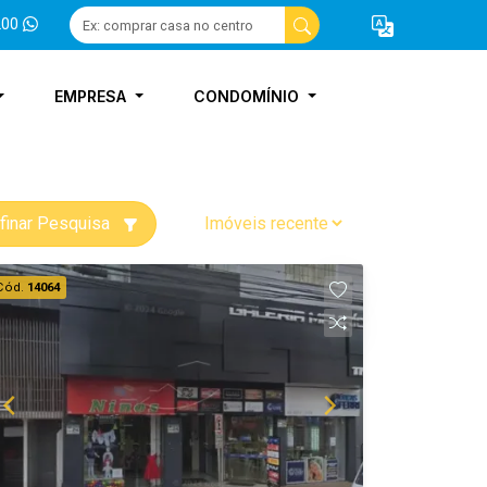
200
EMPRESA
CONDOMÍNIO
finar Pesquisa
Cód.
14064