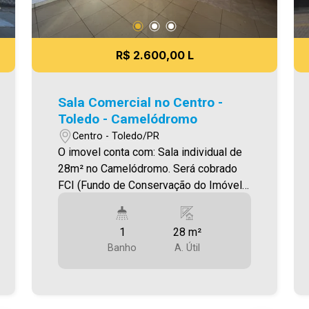
R$ 2.600,00 L
Sala Comercial no Centro -
Toledo - Camelódromo
Centro - Toledo/PR
O imovel conta com: Sala individual de
28m² no Camelódromo. Será cobrado
FCI (Fundo de Conservação do Imóvel),
equivalente a 6% do valor do aluguel.
Para mais detalhes sobre o FCI,
1
28 m²
acesse o menu LOCAÇÃO em nosso
Banho
A. Útil
site. A Imobiliária Ativa possui hoje uma
das maiores carteiras de imóveis
administrados da cidade, atuando com
excelência tanto na locação quanto na