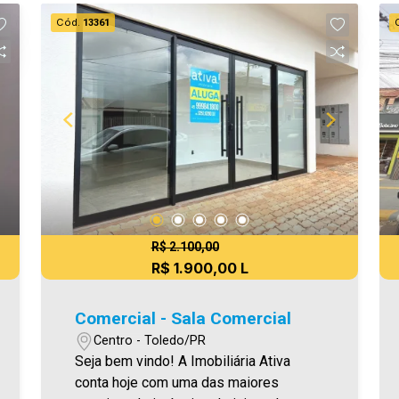
venda. Aproveite essa oportunidade,
Cód.
13361
agende uma visita! Imobiliária Ativa |
Sinta-se em casa! - As informações
aqui prestadas são verdadeiras,
todavia, reservamo-nos o direito de
corrigir qualquer erro de digitação e/ou
ortografia, bem como alteração dos
preços e imagens. Fotos meramente
ilustrativas.
R$ 2.100,00
R$ 1.900,00 L
Comercial - Sala Comercial
Centro - Toledo/PR
Seja bem vindo! A Imobiliária Ativa
conta hoje com uma das maiores