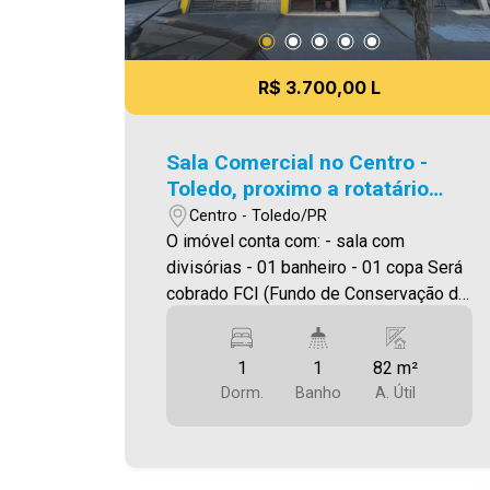
R$ 3.700,00 L
Sala Comercial no Centro -
Toledo, proximo a rotatário
com a São João
Centro - Toledo/PR
O imóvel conta com: - sala com
divisórias - 01 banheiro - 01 copa Será
cobrado FCI (Fundo de Conservação do
Imóvel), equivalente a 6% do valor do
aluguel. Para mais detalhes sobre o
1
1
82 m²
FCI, acesse o menu LOCAÇÃO em
Dorm.
Banho
A. Útil
nosso site. A Imobiliária Ativa possui
hoje uma das maiores carteiras de
imóveis administrados da cidade,
atuando com excelência tanto na