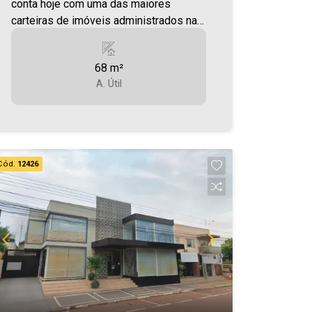
conta hoje com uma das maiores
carteiras de imóveis administrados na
cidade, tanto para locação quanto para
venda. Confira mais uma de nossas
68 m²
opções! Sala Comercial Localizada no
A. Útil
Centro com 70m² Será cobrado FCI -
Fundo de Conservação do Imóvel -
equivalente a 6% do valor do aluguel *
verifique detalhes sobre o FCI no menu
LOCAÇÃO em nosso site. Aproveite
Cód.
12426
essa oportunidade! Imobiliária Ativa,
sinta-se em casa!