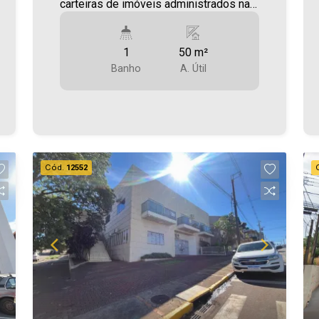
carteiras de imóveis administrados na
cidade, tanto para locação quanto para
venda. Confira mais uma de nossas
1
50 m²
opções! Sala Comercial localizada no
Banho
A. Útil
Centro. Área de aproximadamente
50,00m² Será cobrado FCI - Fundo de
Conservação do Imóvel - equivalente a
6% do valor do aluguel * verifique
detalhes sobre o FCI no menu
LOCAÇÃO em nosso site. Aproveite
Cód.
12552
essa oportunidade! Imobiliária Ativa,
sinta-se em casa!