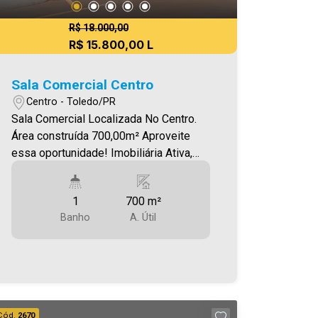
R$ 18.000,00
R$ 15.800,00 L
Sala Comercial Centro
Centro - Toledo/PR
Sala Comercial Localizada No Centro.
Área construída 700,00m² Aproveite
essa oportunidade! Imobiliária Ativa,
sinta-se em casa!
1
700 m²
Banho
A. Útil
Cód.
2670