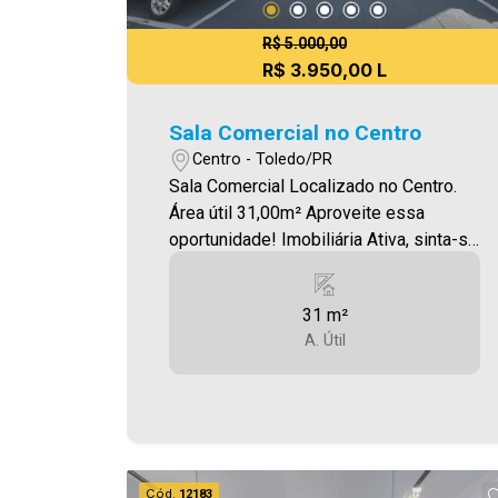
R$ 5.000,00
R$ 3.950,00 L
Sala Comercial no Centro
Centro - Toledo/PR
Sala Comercial Localizado no Centro.
Área útil 31,00m² Aproveite essa
oportunidade! Imobiliária Ativa, sinta-se
em casa! Mostrar menos
31 m²
A. Útil
Cód.
12183