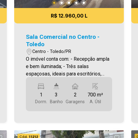
R$ 12.960,00 L
Sala Comercial no Centro -
Toledo
Centro - Toledo/PR
O imóvel conta com: - Recepção ampla
e bem iluminada; - Três salas
espaçosas, ideais para escritórios,
atendimentos ou departamentos; - Dois
banheiros de uso comum; - Um
1
3
2
700 m²
dormitório (ou sala extra), que pode ser
Dorm.
Banho
Garagens
A. Útil
convertido conforme a necessidade; -
Cozinha funcional e lavanderia
separada; - Garagem coberta com vaga
para dois veículos. Diferencial
exclusivo: - No piso superior, um salão
Cód.
11212