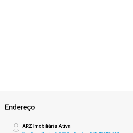
Comercial - Barracão
Jardim Panorama - Toledo/PR
Barracão novo, excelente localização! Às
informações aqui prestadas são verdadeiras,
todavia, reservamo-nos o direito de corrigir
qualquer erro de digitação e ou ortografia, bem
como alteração dos preços e imagens. Fotos
315m²
184m²
meramente ilustrativas`
Terreno
Const.
Endereço
ARZ Imobiliária Ativa