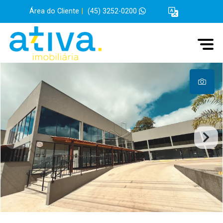
Área do Cliente
|
(45) 3252-0200