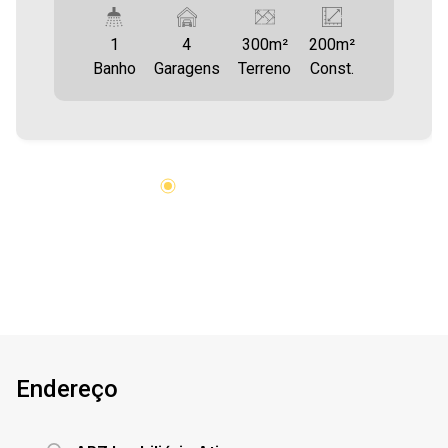
quanto para venda. Confira mais uma de nossas
opções! Barracão Localizado no Jardim
1
4
300m²
200m²
Tocantins. Barracão conta com 01 banheiros ,
Banho
Garagens
Terreno
Const.
Estacionamento próprio. Área construída
aproximadamente 200,00 m² Área terreno
300,00 m² Aproveite essa oportunidade!
Imobiliária Ativa, sinta-se em casa!
Endereço