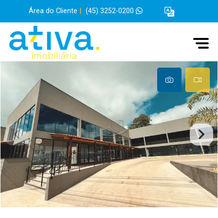
Área do Cliente
|
(45) 3252-0200