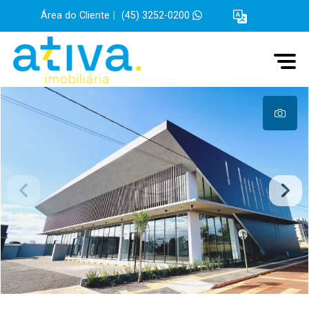
Área do Cliente
|
(45) 3252-0200