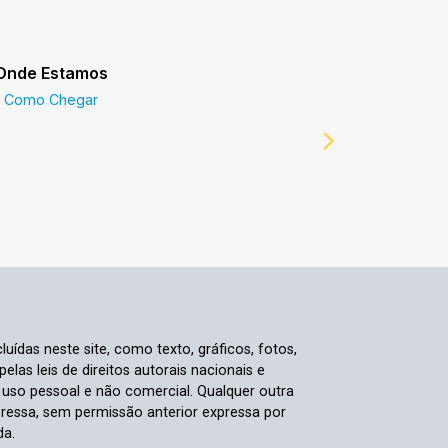
Onde Estamos
Prefeitur
Como Chegar
Prefeitur
luídas neste site, como texto, gráficos, fotos,
elas leis de direitos autorais nacionais e
a uso pessoal e não comercial. Qualquer outra
pressa, sem permissão anterior expressa por
da.