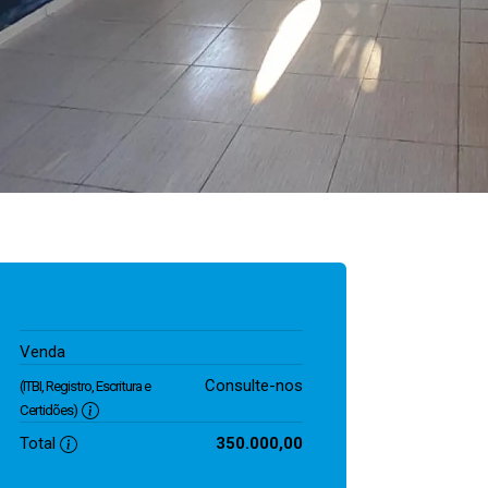
350.000,00
Venda
Consulte-nos
(ITBI, Registro, Escritura e
Certidões)
Total
350.000,00