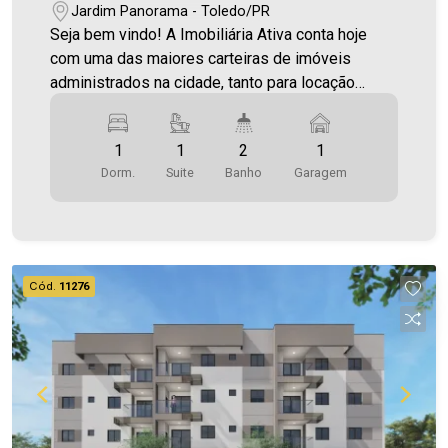
Jardim Panorama - Toledo/PR
Seja bem vindo! A Imobiliária Ativa conta hoje
com uma das maiores carteiras de imóveis
administrados na cidade, tanto para locação
quanto para venda. Confira mais uma de nossas
opções! Apartamento Localizado no Jardim
1
1
2
1
Panorama. O Imóvel conta com: - Sala de Estar -
Dorm.
Suite
Banho
Garagem
Cozinha - 01 Quarto - 01 Suíte - 02 WCS (suíte e
social) - 1 vaga de garagem coberta - Sacada
com churrasqueira Área privativa 70,83 m² O valor
do Condomínio bem como a taxa de mudança
informados estão sujeitos a alteração sem prévio
Cód.
11276
aviso, e varia de acordo com o custo de
administração e gastos do condomínio. Aproveite
essa oportunidade! A hora de encontrar o seu
novo lar É AGORA! Imobiliária Ativa, sinta-se em
casa!