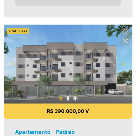
social) - 1 vaga de garagem coberta - Sacada
com churrasqueira Área privativa 70,97m² O valor
do Condomínio bem como a taxa de mudança
informados estão sujeitos a alteração sem prévio
Cód.
11277
aviso, e varia de acordo com o custo de
administração e gastos do condomínio. Aproveite
essa oportunidade! A hora de encontrar o seu
novo lar É AGORA! Imobiliária Ativa, sinta-se em
casa!
R$ 390.000,00 V
Apartamento - Padrão