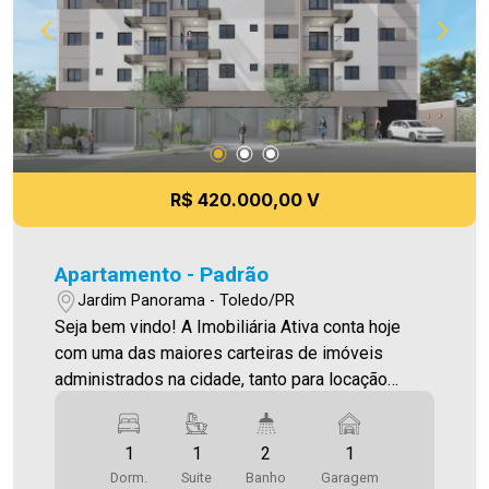
novo lar É AGORA! Imobiliária Ativa, sinta-se em
casa!
R$ 420.000,00 V
Apartamento - Padrão
Jardim Panorama - Toledo/PR
Seja bem vindo! A Imobiliária Ativa conta hoje
com uma das maiores carteiras de imóveis
administrados na cidade, tanto para locação
quanto para venda. Confira mais uma de nossas
opções! Apartamento Localizado no Jardim
1
1
2
1
Panorama. O Imóvel conta com: - Sala de Estar -
Dorm.
Suite
Banho
Garagem
Cozinha - 01 Quarto - 01 Suíte - 02 WCS (suíte e