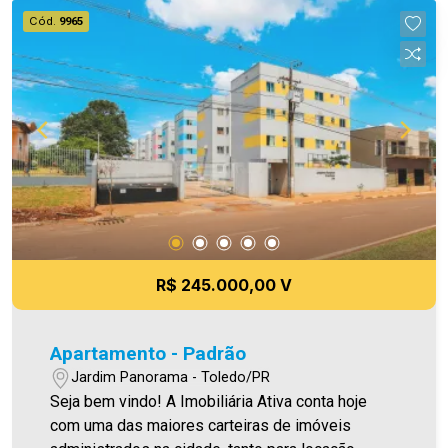
informados estão sujeitos a alteração sem prévio
Cód.
9965
aviso, e varia de acordo com o custo de
administração e gastos do condomínio. Aproveite
essa oportunidade! A hora de encontrar o seu
novo lar É AGORA! Imobiliária Ativa, sinta-se em
casa!
R$ 245.000,00 V
Apartamento - Padrão
Jardim Panorama - Toledo/PR
Seja bem vindo! A Imobiliária Ativa conta hoje
com uma das maiores carteiras de imóveis