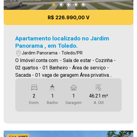
R$ 226.990,00 V
Apartamento localizado no Jardim
Panorama , em Toledo.
Jardim Panorama - Toledo/PR
O Imóvel conta com: - Sala de estar - Cozinha -
02 quartos - 01 Banheiro - Área de serviço -
Sacada - 01 vaga de garagem Área privativa
46,21 m² A Imobiliária Ativa conta hoje com uma
das maiores carteiras de imóveis administrados
2
1
1
46.21 m²
na cidade, tanto para locação quanto para venda.
Dorm.
Banho
Garagem
A. Útil
Aproveite essa oportunidade! A hora de encontrar
o seu novo lar É AGORA! Aproveite essa
oportunidade, agende uma visita! Imobiliária Ativa
| Sinta-se em casa! - As informações aqui
prestadas são verdadeiras, todavia, reservamo-
Cód.