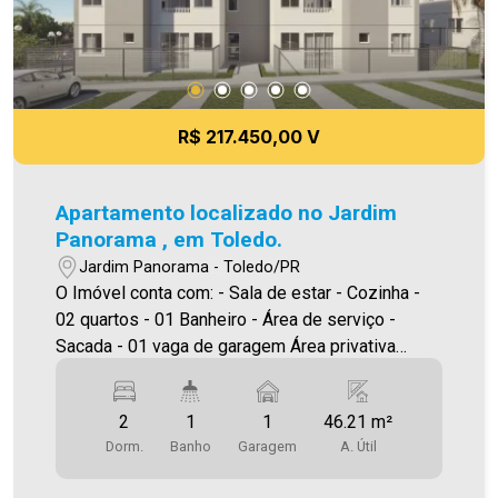
R$ 217.450,00 V
Apartamento localizado no Jardim
Panorama , em Toledo.
Jardim Panorama - Toledo/PR
O Imóvel conta com: - Sala de estar - Cozinha -
02 quartos - 01 Banheiro - Área de serviço -
Sacada - 01 vaga de garagem Área privativa
46,21 m² A Imobiliária Ativa conta hoje com uma
das maiores carteiras de imóveis administrados
2
1
1
46.21 m²
na cidade, tanto para locação quanto para venda.
Dorm.
Banho
Garagem
A. Útil
Aproveite essa oportunidade! A hora de encontrar
o seu novo lar É AGORA! Aproveite essa