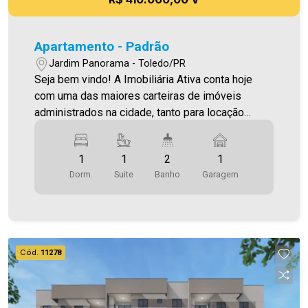
Apartamento - Padrão
Jardim Panorama - Toledo/PR
Seja bem vindo! A Imobiliária Ativa conta hoje
com uma das maiores carteiras de imóveis
administrados na cidade, tanto para locação
quanto para venda. Confira mais uma de nossas
opções! Apartamento Localizado no Jardim
1
1
2
1
Panorama. O Imóvel conta com: - Sala de Estar -
Dorm.
Suite
Banho
Garagem
Cozinha - 01 Quarto - 01 Suíte - 02 WCS (suíte e
social) - 1 vaga de garagem coberta - Sacada
com churrasqueira Área privativa 68,59 m² O valor
do Condomínio bem como a taxa de mudança
informados estão sujeitos a alteração sem prévio
Cód.
11278
aviso, e varia de acordo com o custo de
administração e gastos do condomínio. Aproveite
essa oportunidade! A hora de encontrar o seu