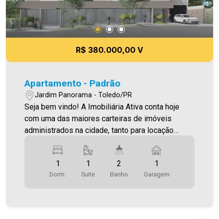
R$ 380.000,00 V
Apartamento - Padrão
Jardim Panorama - Toledo/PR
Seja bem vindo! A Imobiliária Ativa conta hoje
com uma das maiores carteiras de imóveis
administrados na cidade, tanto para locação
quanto para venda. Confira mais uma de nossas
opções! Apartamento Localizado no Jardim
1
1
2
1
Panorama. O Imóvel conta com: - Sala de Estar -
Dorm.
Suite
Banho
Garagem
Cozinha - 01 Quarto - 01 Suíte - 02 WCS (suíte e
social) - 1 vaga de garagem coberta - Sacada
com churrasqueira Área privativa 70,97m² O valor
do Condomínio bem como a taxa de mudança