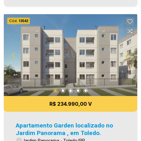
oportunidade, agende uma visita! Imobiliária Ativa
| Sinta-se em casa! - As informações aqui
prestadas são verdadeiras, todavia, reservamo-
Cód.
13542
nos o direito de corrigir qualquer erro de
digitação e/ou ortografia, bem como alteração
dos preços e imagens. Fotos meramente
ilustrativas
R$ 234.990,00 V
Apartamento Garden localizado no
Jardim Panorama , em Toledo.
Jardim Panorama - Toledo/PR