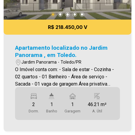
R$ 218.450,00 V
Apartamento localizado no Jardim
Panorama , em Toledo.
Jardim Panorama - Toledo/PR
O Imóvel conta com: - Sala de estar - Cozinha -
02 quartos - 01 Banheiro - Área de serviço -
Sacada - 01 vaga de garagem Área privativa
46,21 m² A Imobiliária Ativa conta hoje com uma
das maiores carteiras de imóveis administrados
2
1
1
46.21 m²
na cidade, tanto para locação quanto para venda.
Dorm.
Banho
Garagem
A. Útil
Aproveite essa oportunidade! A hora de encontrar
o seu novo lar É AGORA! Aproveite essa
oportunidade, agende uma visita! Imobiliária Ativa
| Sinta-se em casa! - As informações aqui