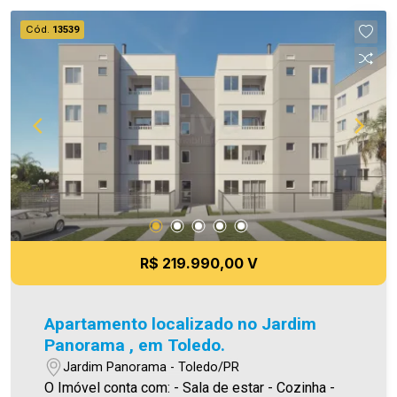
prestadas são verdadeiras, todavia, reservamo-
Cód.
13539
nos o direito de corrigir qualquer erro de
digitação e/ou ortografia, bem como alteração
dos preços e imagens. Fotos meramente
ilustrativas
R$ 219.990,00 V
Apartamento localizado no Jardim
Panorama , em Toledo.
Jardim Panorama - Toledo/PR
O Imóvel conta com: - Sala de estar - Cozinha -