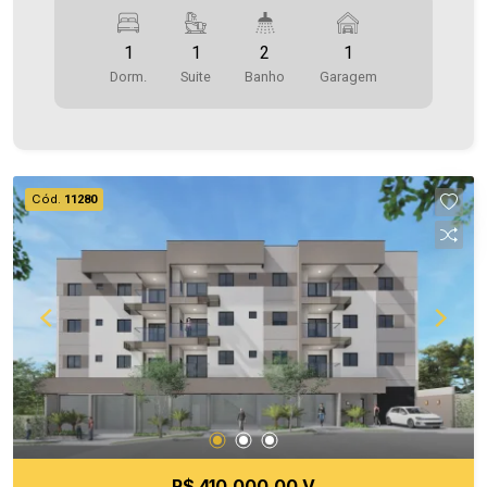
quanto para venda. Confira mais uma de nossas
opções! Apartamento Localizado no Jardim
1
1
2
1
Panorama. O Imóvel conta com: - Sala de Estar -
Dorm.
Suite
Banho
Garagem
Cozinha - 01 Quarto - 01 Suíte - 02 WCS (suíte e
social) - 1 vaga de garagem coberta - Sacada
com churrasqueira Área privativa 70,83m² O valor
do Condomínio bem como a taxa de mudança
informados estão sujeitos a alteração sem prévio
Cód.
11280
aviso, e varia de acordo com o custo de
administração e gastos do condomínio. Aproveite
essa oportunidade! A hora de encontrar o seu
novo lar É AGORA! Imobiliária Ativa, sinta-se em
casa!
R$ 410.000,00 V