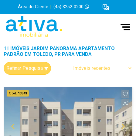
Área do Cliente
|
(45) 3252-0200
11 IMÓVEIS JARDIM PANORAMA APARTAMENTO
PADRÃO EM TOLEDO, PR PARA VENDA
Refinar Pesquisa
Cód.
13543