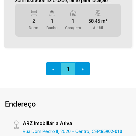
administrados na cidade, tanto para locação
quanto para venda. Confira mais uma de nossas
opções! Apartamento Localizado no Jardim
2
1
1
58.45 m²
Panorama. O Imóvel conta com: - Sala de Estar -
Dorm.
Banho
Garagem
A. Útil
Cozinha - 02 Quartos - WC social - Área de
serviço - 1 vaga de garagem Área privativa
58,45m² Área total 85,00m² Será cobrado FCI -
Fundo de Conservação do Imóvel - equivalente a
6% do valor do aluguel * verifique detalhes sobre
o FCI no menu LOCAÇÃO em nosso site.
«
1
»
Aproveite essa oportunidade! A hora de encontrar
o seu novo lar É AGORA! Imobiliária Ativa, sinta-
se em casa!
Endereço
ARZ Imobiliária Ativa
Rua Dom Pedro II, 2020 - Centro, CEP:
85902-010