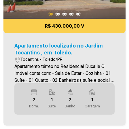
Quartos - Sacada com churrasqueira. - 01 vaga de
garagem Aproveite essa oportunidade! A hora de
encontrar o seu novo lar É AGORA! Imobiliária
Ativa, sinta-se em casa!
R$ 430.000,00 V
Apartamento localizado no Jardim
Tocantins , em Toledo.
Tocantins - Toledo/PR
Apartamento térreo no Residencial Ducalle O
Imóvel conta com: - Sala de Estar - Cozinha - 01
Suíte - 01 Quarto - 02 Banheiros ( suíte e social )
- Área de serviço - Churrasqueira na sacada - 01
Vaga de garagem Área útil 60,98 m² Área total
2
1
2
1
71,09 m² A Imobiliária Ativa possui hoje uma das
Dorm.
Suite
Banho
Garagem
maiores carteiras de imóveis administrados da
cidade, atuando com excelência tanto na locação
quanto na venda. Aproveite essa oportunidade,
agende uma visita! Imobiliária Ativa | Sinta-se em