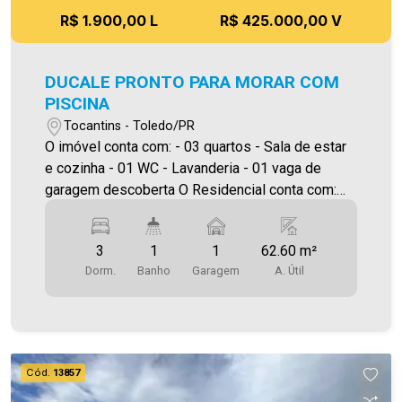
R$ 1.900,00 L
R$ 425.000,00 V
DUCALE PRONTO PARA MORAR COM
PISCINA
Tocantins - Toledo/PR
O imóvel conta com: - 03 quartos - Sala de estar
e cozinha - 01 WC - Lavanderia - 01 vaga de
garagem descoberta O Residencial conta com:
Piscina, Playground, Espaço Pet, Jardim , Praça
,Espaço Bem-Estar,Terraço, Quadra poliesportiva,
3
1
1
62.60 m²
acadêmica, Salão de Festas, Espaço Gourmet
Dorm.
Banho
Garagem
A. Útil
Quiosque I e II, Pergolado, Lounge, Espaço Kids,
Espaço Games, Mini Cinema, Espaço
Beauty(salao beleza,barbearia), Sala de
Massagem, Coworking, Lavanderia e para sua
seguranca Portaria com guarita 24 horas. Valor do
Cód.
13857
condominio não contempla: consumo de Água,