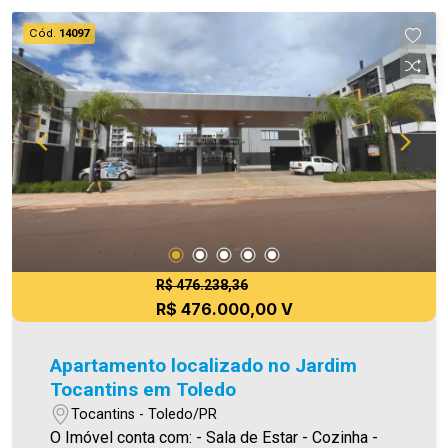
casa! - As informações aqui prestadas são
Cód.
14097
verdadeiras, todavia, reservamo-nos o direito de
corrigir qualquer erro de digitação e/ou ortografia,
bem como alteração dos preços e imagens.
Fotos meramente ilustrativas
R$ 476.238,36
R$ 476.000,00 V
Apartamento localizado no Jardim
Tocantins em Toledo
Tocantins - Toledo/PR
O Imóvel conta com: - Sala de Estar - Cozinha -