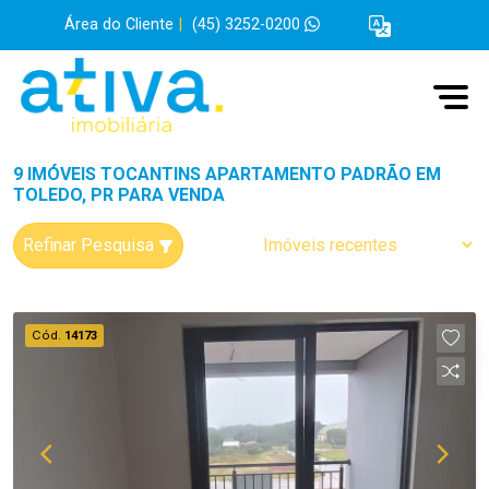
Área do Cliente
|
(45) 3252-0200
9 IMÓVEIS TOCANTINS APARTAMENTO PADRÃO EM
TOLEDO, PR PARA VENDA
Refinar Pesquisa
Cód.
14173