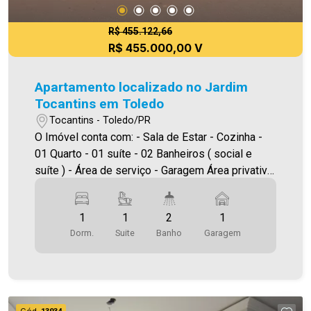
R$ 455.122,66
R$ 455.000,00 V
Apartamento localizado no Jardim
Tocantins em Toledo
Tocantins - Toledo/PR
O Imóvel conta com: - Sala de Estar - Cozinha -
01 Quarto - 01 suíte - 02 Banheiros ( social e
suíte ) - Área de serviço - Garagem Área privativa
60,98m² A Imobiliária Ativa possui hoje uma das
maiores carteiras de imóveis administrados da
1
1
2
1
cidade, atuando com excelência tanto na locação
Dorm.
Suite
Banho
Garagem
quanto na venda. Aproveite essa oportunidade,
agende uma visita! Imobiliária Ativa | Sinta-se em
casa! - As informações aqui prestadas são
verdadeiras, todavia, reservamo-nos o direito de
corrigir qualquer erro de digitação e/ou ortografia,
Cód.