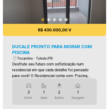
R$ 430.000,00 V
DUCALE PRONTO PARA MORAR COM
PISCINA
Tocantins - Toledo/PR
Desfrute seu futuro com sofisticação num
residencial em que cada detalhe foi pensado
para você! O Residencial conta com: Piscina,
Playground, Espaço Pet, Jardim , Praça ,Espaço
Bem-Estar,Terraço, Quadra poliesportiva,
3
1
2
1
acadêmica, Salão de Festas, Espaço Gourmet
Dorm.
Suite
Banho
Garagem
Quiosque I e II, Pergolado, Lounge, Espaço Kids,
Espaço Games, Mini Cinema, Espaço