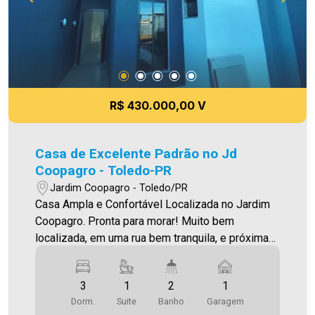
todavia, reservamo-nos o direito de corrigir
qualquer erro de digitação e ou ortografia, bem
como alteração dos preços e imagens. Fotos
meramente ilustrativas
R$ 430.000,00 V
Casa de Excelente Padrão no Jd
Coopagro - Toledo-PR
Jardim Coopagro - Toledo/PR
Casa Ampla e Confortável Localizada no Jardim
Coopagro. Pronta para morar! Muito bem
localizada, em uma rua bem tranquila, e próxima
da Av. Ministro Cirne Lima, e do CISCOPAR O
Imóvel conta com: - Sala de estar (com lustre) -
3
1
2
1
Cozinha (integrada com a sala de estar) - 01 suíte
Dorm.
Suite
Banho
Garagem
- 02 quartos - 02 Banheiros (social e suíte - com