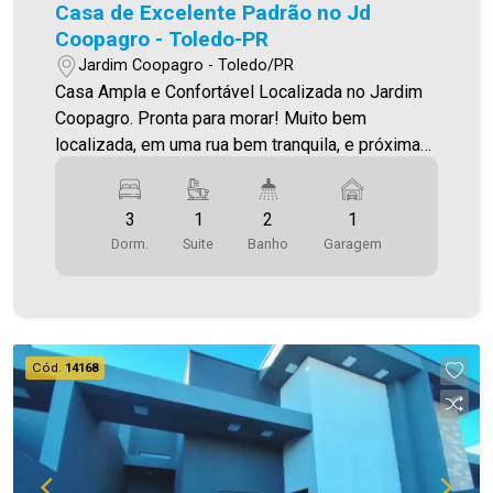
Casa de Excelente Padrão no Jd
Coopagro - Toledo-PR
Jardim Coopagro - Toledo/PR
Casa Ampla e Confortável Localizada no Jardim
Coopagro. Pronta para morar! Muito bem
localizada, em uma rua bem tranquila, e próxima
da Av. Ministro Cirne Lima, e do CISCOPAR O
Imóvel conta com: - Sala de estar (com lustre) -
3
1
2
1
Cozinha (integrada com a sala de estar) - 01 suíte
Dorm.
Suite
Banho
Garagem
- 02 quartos - 02 Banheiros (social e suíte - com
box) - Área de serviço fechada - Jardim de
inverno/ventilaçao - Sobra de terreno com
churrasqueira - 01 vaga de garagem paralela
(sendo descoberta) - Piso porcelanato -
Cód.
14168
Iluminação em Led Área construída 75,00m² Área
de terreno 125,00m² Aproveite essa
oportunidade! A hora de encontrar o seu novo lar
é agora! Imobiliária Ativa, sinta-se em casa! As
informações aqui prestadas são verdadeiras,