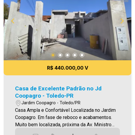
é agora! Imobiliária Ativa, sinta-se em casa! As
informações aqui prestadas são verdadeiras,
todavia, reservamo-nos o direito de corrigir
qualquer erro de digitação e ou ortografia, bem
como alteração dos preços e imagens. Fotos
meramente ilustrativas
R$ 440.000,00 V
Casa de Excelente Padrão no Jd
Coopagro - Toledo-PR
Jardim Coopagro - Toledo/PR
Casa Ampla e Confortável Localizada no Jardim
Coopagro. Em fase de reboco e acabamentos.
Muito bem localizada, próxima da Av. Ministro
Cirne Lima O Imóvel conta com: - Sala de estar