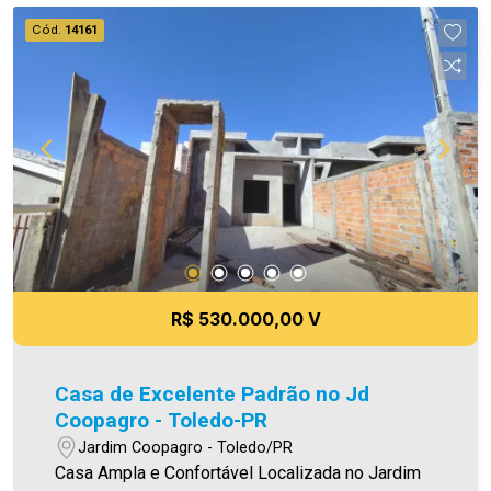
(sendo descoberta) - Piso porcelanato -
Cód.
14161
Iluminação em Led Área construída 81,00m² Área
de terreno 144,00m² Aproveite essa
oportunidade! A hora de encontrar o seu novo lar
é agora! Imobiliária Ativa, sinta-se em casa! As
informações aqui prestadas são verdadeiras,
todavia, reservamo-nos o direito de corrigir
qualquer erro de digitação e ou ortografia, bem
como alteração dos preços e imagens. Fotos
meramente ilustrativas
R$ 530.000,00 V
Casa de Excelente Padrão no Jd
Coopagro - Toledo-PR
Jardim Coopagro - Toledo/PR
Casa Ampla e Confortável Localizada no Jardim