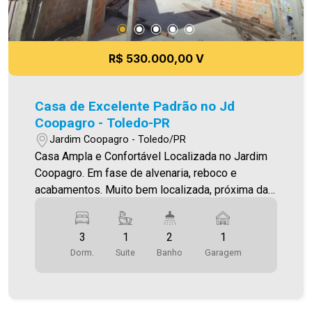
como alteração dos preços e imagens. Fotos
meramente ilustrativas
R$ 530.000,00 V
Casa de Excelente Padrão no Jd
Coopagro - Toledo-PR
Jardim Coopagro - Toledo/PR
Casa Ampla e Confortável Localizada no Jardim
Coopagro. Em fase de alvenaria, reboco e
acabamentos. Muito bem localizada, próxima da
Av. Ministro Cirne Lima O Imóvel conta com: -
Sala de estar (com lustre) - Sala de jantar -
3
1
2
1
Cozinha (integrada com as salas de estar/jantar)
Dorm.
Suite
Banho
Garagem
- 01 suíte - 02 quartos - 02 Banheiros (social e
suíte - com box) - Área de serviço fechada -
Jardim de inverno/ventilaçao - Sobra de terreno
com churrasqueira - 01 vaga de garagem paralela