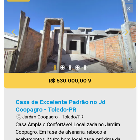
Iluminação em Led Área construída 81,00m² Área
de terreno 144,00m² Aproveite essa
oportunidade! A hora de encontrar o seu novo lar
é agora! Imobiliária Ativa, sinta-se em casa! As
informações aqui prestadas são verdadeiras,
todavia, reservamo-nos o direito de corrigir
qualquer erro de digitação e ou ortografia, bem
como alteração dos preços e imagens. Fotos
meramente ilustrativas
R$ 530.000,00 V
Casa de Excelente Padrão no Jd
Coopagro - Toledo-PR
Jardim Coopagro - Toledo/PR
Casa Ampla e Confortável Localizada no Jardim
Coopagro. Em fase de alvenaria, reboco e
acabamentos. Muito bem localizada, próxima da