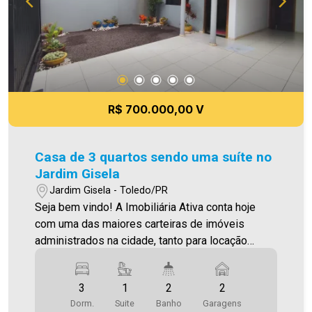
R$ 700.000,00 V
Casa de 3 quartos sendo uma suíte no
Jardim Gisela
Jardim Gisela - Toledo/PR
Seja bem vindo! A Imobiliária Ativa conta hoje
com uma das maiores carteiras de imóveis
administrados na cidade, tanto para locação
quanto para venda. Confira mais uma de nossas
opções! Excelente oportunidade para quem
3
1
2
2
busca um imóvel completo e pronto para morar!
Dorm.
Suite
Banho
Garagens
Características do imóvel: 3 quartos, sendo 1