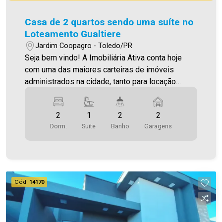
Casa de 2 quartos sendo uma suíte no
Loteamento Gualtiere
Jardim Coopagro - Toledo/PR
Seja bem vindo! A Imobiliária Ativa conta hoje
com uma das maiores carteiras de imóveis
administrados na cidade, tanto para locação
quanto para venda. Confira mais uma de nossas
opções! O Imóvel conta com: - Suíte, + 2
2
1
2
2
dormitórios; - Sala e cozinha integradas; - Sala
Dorm.
Suite
Banho
Garagens
com pé direito alto; - Área gourmet; - Lavanderia;
- Banheiro social; - 2 vagas de garagem; - Lustre
na sala e iluminação em led; - Acabamentos em
porcelanato; - Jardim de inverno; - Sobra de
terreno; - Portão Basculante; - Paisagismo; -
Cód.
14170
139,3 m² área construída - 200 m² de terreno;
Aproveite essa oportunidade! A hora de encontrar
o seu novo lar É AGORA! Imobiliária Ativa, sinta-