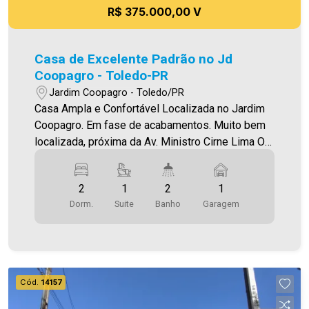
R$ 375.000,00 V
Casa de Excelente Padrão no Jd
Coopagro - Toledo-PR
Jardim Coopagro - Toledo/PR
Casa Ampla e Confortável Localizada no Jardim
Coopagro. Em fase de acabamentos. Muito bem
localizada, próxima da Av. Ministro Cirne Lima O
Imóvel conta com: - Sala de estar (com lustre) -
Cozinha (integrada com a sala de estar) - 01 suíte
2
1
2
1
- 01 quarto - 02 Banheiros (social e suíte - com
Dorm.
Suite
Banho
Garagem
box) - Área de serviço fechada - Jardim de
inverno/ventilaçao - Sobra de terreno com
churrasqueira - 0 vaga de garagem paralela
(sendo descoberta) - Piso porcelanato -
Iluminação em Led Área construída 70,00m² Área
Cód.
14157
de terreno 125,00m² Aproveite essa
oportunidade! A hora de encontrar o seu novo lar