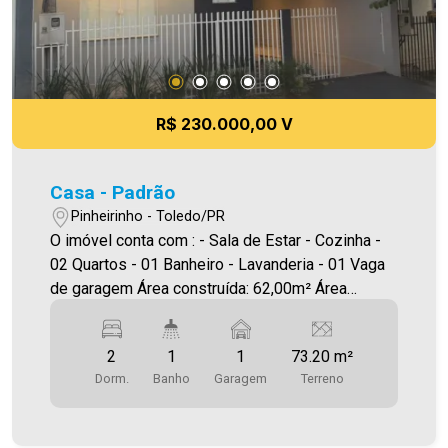
R$ 230.000,00 V
Casa - Padrão
Pinheirinho - Toledo/PR
O imóvel conta com : - Sala de Estar - Cozinha -
02 Quartos - 01 Banheiro - Lavanderia - 01 Vaga
de garagem Área construída: 62,00m² Área
terreno:73,20m² A Imobiliária Ativa possui hoje
uma das maiores carteiras de imóveis
2
1
1
73.20 m²
administrados da cidade, atuando com excelência
Dorm.
Banho
Garagem
Terreno
tanto na locação quanto na venda. Aproveite essa
oportunidade, agende uma visita! Imobiliária Ativa
| Sinta-se em casa! - As informações aqui