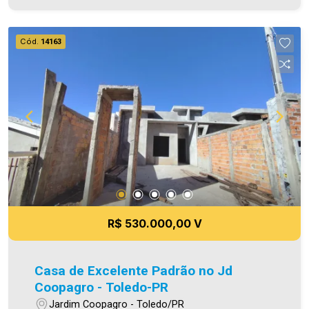
01 vaga de garagem paralela (sendo descoberta)
- Piso porcelanato - Iluminação em Led Área
construída 60,00m² Área de terreno 145,00m²
Cód.
14163
Aproveite essa oportunidade! A hora de encontrar
o seu novo lar é agora! Imobiliária Ativa, sinta-se
em casa! As informações aqui prestadas são
verdadeiras, todavia, reservamo-nos o direito de
corrigir qualquer erro de digitação e ou ortografia,
bem como alteração dos preços e imagens.
Fotos meramente ilustrativas
R$ 530.000,00 V
Casa de Excelente Padrão no Jd
Coopagro - Toledo-PR
Jardim Coopagro - Toledo/PR