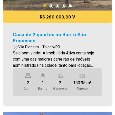
R$ 280.000,00 V
Casa de 2 quartos no Bairro São
Francisco
Vila Pioneiro - Toledo/PR
Seja bem vindo! A Imobiliária Ativa conta hoje
com uma das maiores carteiras de imóveis
administrados na cidade, tanto para locação
quanto para venda. Confira mais uma de nossas
opções! 01 Cozinha; 02 Quartos; 01 Banheiro;
2
1
2
150.95 m²
Sala de Estar/Jantar; Área de Serviço; Garagem
Dorm.
Banho
Garagens
Terreno
para 02 carros. Possui uma ampla sobra de
terreno para possível ampliação. Área de terreno
150,95m² Área construída 42,86m² Aproveite
essa oportunidade! A hora de encontrar o seu
novo lar É AGORA! Imobiliária Ativa, sinta-se em