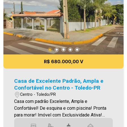
imóveis administrados da cidade, atuando com
excelência tanto na locação quanto na venda.
Aproveite essa oportunidade, agende uma visita!
Imobiliária Ativa | Sinta-se em casa! - As
informações aqui prestadas são verdadeiras,
todavia, reservamo-nos o direito de corrigir
qualquer erro de digitação e/ou ortografia, bem
como alteração dos preços e imagens. Fotos
meramente ilustrativas.
R$ 680.000,00 V
Casa de Excelente Padrão, Ampla e
Confortável no Centro - Toledo-PR
Centro - Toledo/PR
Casa com padrão Excelente, Ampla e
Confortável! De esquina e com piscina! Pronta
para morar! Imóvel com Exclusividade Ativa!
Muito bem localizada, em uma rua bem tranquila,