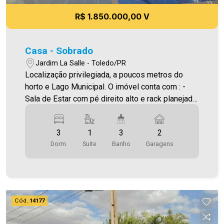
R$ 1.850.000,00 V
Casa - Sobrado
Jardim La Salle - Toledo/PR
Localização privilegiada, a poucos metros do
horto e Lago Municipal. O imóvel conta com : -
Sala de Estar com pé direito alto e rack planejada
. - Cozinha gourmet planejada, fogão de indução,
bancada de granito e churrasqueira - 02 Quartos -
3
1
3
2
01 Suíte - 03 Banheiros ( suíte , social e lavabo ) -
Dorm.
Suite
Banho
Garagens
Lavanderia com móveis planejados - 02 vagas de
garagem - Piscina com led, hidro e aquecimento
solar - Energia solar - Sistema de alarme e
monitoramento - Persianas motorizadas -
Estrutura para água quente Área construída:
Cód.
14177
205,00m² Área terreno: 207,00m² A Imobiliária
Ativa possui hoje uma das maiores carteiras de