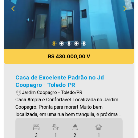
se em casa!
R$ 430.000,00 V
Casa de Excelente Padrão no Jd
Coopagro - Toledo-PR
Jardim Coopagro - Toledo/PR
Casa Ampla e Confortável Localizada no Jardim
Coopagro. Pronta para morar! Muito bem
localizada, em uma rua bem tranquila, e próxima
da Av. Ministro Cirne Lima, e do CISCOPAR O
Imóvel conta com: - Sala de estar (com lustre) -
3
1
2
1
Cozinha (integrada com a sala de estar) - 01 suíte