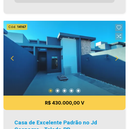
box) - Área de serviço fechada - Jardim de
inverno/ventilaçao - Sobra de terreno com
churrasqueira - 01 vaga de garagem paralela
(sendo descoberta) - Piso porcelanato -
Cód.
14167
Iluminação em Led Área construída 75,00m² Área
de terreno 125,00m² Aproveite essa
oportunidade! A hora de encontrar o seu novo lar
é agora! Imobiliária Ativa, sinta-se em casa! As
informações aqui prestadas são verdadeiras,
todavia, reservamo-nos o direito de corrigir
qualquer erro de digitação e ou ortografia, bem
como alteração dos preços e imagens. Fotos
meramente ilustrativas
R$ 430.000,00 V
Casa de Excelente Padrão no Jd