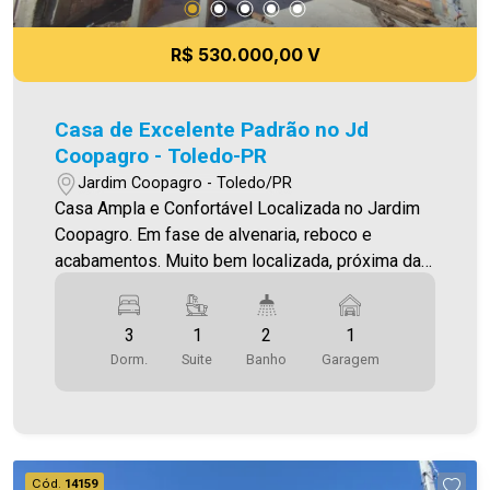
R$ 530.000,00 V
Casa de Excelente Padrão no Jd
Coopagro - Toledo-PR
Jardim Coopagro - Toledo/PR
Casa Ampla e Confortável Localizada no Jardim
Coopagro. Em fase de alvenaria, reboco e
acabamentos. Muito bem localizada, próxima da
Av. Ministro Cirne Lima O Imóvel conta com: -
Sala de estar (com lustre) - Sala de jantar -
3
1
2
1
Cozinha (integrada com as salas de estar/jantar)
Dorm.
Suite
Banho
Garagem
- 01 suíte - 02 quartos - 02 Banheiros (social e
suíte - com box) - Área de serviço fechada -
Jardim de inverno/ventilaçao - Sobra de terreno
com churrasqueira - 01 vaga de garagem paralela
(sendo descoberta) - Piso porcelanato -
Cód.
14159