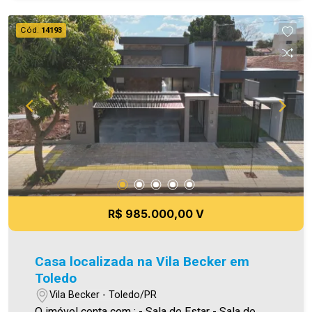
prestadas são verdadeiras, todavia, reservamo-
nos o direito de corrigir qualquer erro de
Cód.
14193
digitação e/ou ortografia, bem como alteração
dos preços e imagens. Fotos meramente
ilustrativas.
R$ 985.000,00 V
Casa localizada na Vila Becker em
Toledo
Vila Becker - Toledo/PR
O imóvel conta com : - Sala de Estar - Sala de