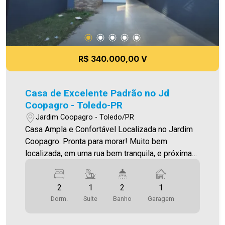
qualquer erro de digitação e ou ortografia, bem
como alteração dos preços e imagens. Fotos
meramente ilustrativas
R$ 340.000,00 V
Casa de Excelente Padrão no Jd
Coopagro - Toledo-PR
Jardim Coopagro - Toledo/PR
Casa Ampla e Confortável Localizada no Jardim
Coopagro. Pronta para morar! Muito bem
localizada, em uma rua bem tranquila, e próxima
da rua Ângela Zanella O Imóvel conta com: - Sala
de estar - Cozinha (integrada com a sala de
2
1
2
1
estar) - 01 suíte - 01 quarto - 02 Banheiros
Dorm.
Suite
Banho
Garagem
(social e suíte - com box) - Área de serviço
fechada - Sobra de terreno sem churrasqueira -