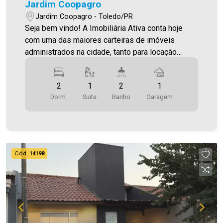
É AGORA! Imobiliária Ativa, sinta-se em casa!
Jardim Coopagro
Jardim Coopagro - Toledo/PR
Seja bem vindo! A Imobiliária Ativa conta hoje
com uma das maiores carteiras de imóveis
administrados na cidade, tanto para locação
quanto para venda. Confira mais uma de nossas
opções! Casa Localizada no Jardim Coopagro. O
2
1
2
1
Imóvel conta com: - Sala de Estar - Cozinha - 01
Dorm.
Suite
Banho
Garagem
Suíte - 02 Quartos - 02 Banheiros (social e suíte)
- Lavanderia - 01 Vaga de garagem Área
construída aproximadamente 95,75 m² Área
terreno 250,00 m² Aproveite essa oportunidade!
A hora de encontrar o seu novo lar É AGORA!
Cód.
14198
Imobiliária Ativa, sinta-se em casa!