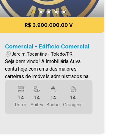
R$ 3.900.000,00 V
Comercial - Edificio Comercial
Jardim Tocantins - Toledo/PR
Seja bem vindo! A Imobiliária Ativa
conta hoje com uma das maiores
carteiras de imóveis administrados na
cidade, tanto para locação quanto para
venda. Confira mais uma de nossas
14
14
14
14
opções! OPORTUNIDADE DE
Dorm.
Suítes
Banho
Garagens
INVESTIMENTO! Negócio em
funcionamento, Baixo custo
administrativo! Região em crescente
valorização! Complexo localizado no
Jardim Coopagro. O Imóvel conta com: