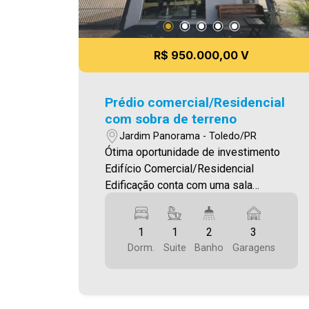
R$ 950.000,00 V
Prédio comercial/Residencial
com sobra de terreno
Jardim Panorama - Toledo/PR
Ótima oportunidade de investimento
Edifício Comercial/Residencial
Edificação conta com uma sala
comercial na parte inferior, que está
alugada gerando renda, pelo valor de
1
1
2
3
R$1.400,00. Na parte superior se
Dorm.
Suite
Banho
Garagens
encontra um apartamento com 76,00 m²
que contém : - 01 Suíte com Closet - 01
Dormitório - Sala e cozinha integradas -
Lavanderia - Sacada Ampla - 03 vagas