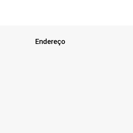
de Garagem. Ao lado da edificação
contém um terreno amplo com
aproximadamente 257,00m² (11,69x22)
possibilitando a construção de 2 ou até
3 casas para investimento ou moradia!
Endereço