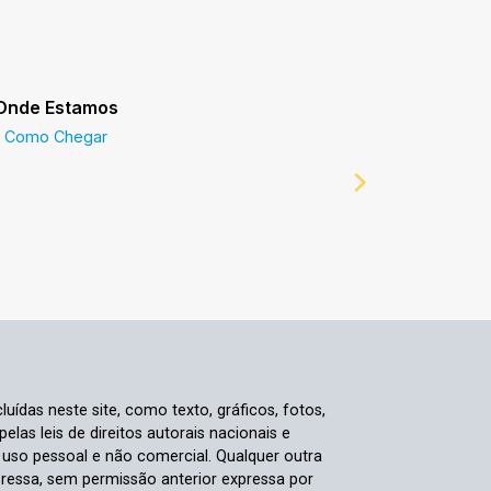
Onde Estamos
Prefeitur
Como Chegar
Prefeitur
luídas neste site, como texto, gráficos, fotos,
elas leis de direitos autorais nacionais e
a uso pessoal e não comercial. Qualquer outra
pressa, sem permissão anterior expressa por