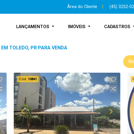
Área do Cliente
|
(45) 3252-0
LANÇAMENTOS
IMÓVEIS
CADASTROS
L EM TOLEDO, PR PARA VENDA
Re
Cód.
10841