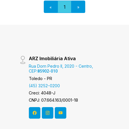
250,00m² Área terreno 469,00m²
«
1
»
Aproveite essa oportunidade! A hora de
encontrar o seu novo lar É AGORA!
Imobiliária Ativa, sinta-se em casa!
ARZ Imobiliária Ativa
Rua Dom Pedro II, 2020 - Centro,
CEP:
85902-010
Toledo - PR
(45) 3252-0200
Creci: 4048-J
CNPJ: 07.664.163/0001-18