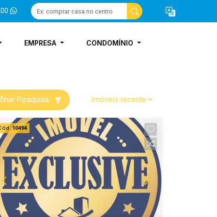
200
EMPRESA
CONDOMÍNIO
finar Pesquisa
Cód.
10494