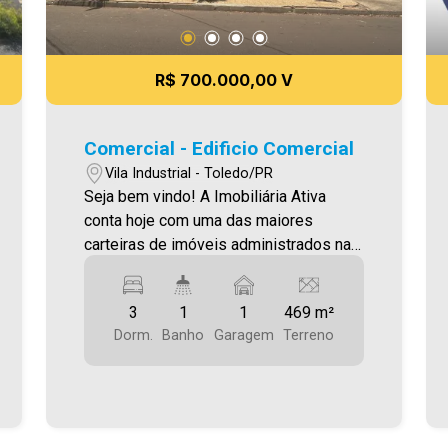
R$ 700.000,00 V
Comercial - Edificio Comercial
Vila Industrial - Toledo/PR
Seja bem vindo! A Imobiliária Ativa
conta hoje com uma das maiores
carteiras de imóveis administrados na
cidade, tanto para locação quanto para
venda. Confira mais uma de nossas
3
1
1
469 m²
opções! Prédio comercial localizado no
Dorm.
Banho
Garagem
Terreno
Jardim Gisela . O Imóvel conta com um
apartamento com 70m² : - Sala de Estar
- Cozinha - 03 Quartos - 01 Wc -
Garagem - Lavanderia E conta com sala
comercial de 100,00 m² Área construída