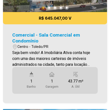
comuns Aproveite essa oportunidade! Imobiliária
Ativa, sinta-se em casa!
R$ 645.047,00 V
Comercial - Sala Comercial em
Condomínio
Centro - Toledo/PR
Seja bem vindo! A Imobiliária Ativa conta hoje
com uma das maiores carteiras de imóveis
administrados na cidade, tanto para locação
quanto para venda. Confira mais uma de nossas
opções! Consultório Localizado no Tol Medical
1
1
43.77 m²
Center , no Centro de Toledo , com 01 Wc
Banho
Garagem
A. Útil
Privativo (lavabo) ,área Privativa 43,77 m². Com
seu enfoque inovador, o TOL Medical Center abre
portas para novos horizontes na forma como os
serviços médicos são concebidos , entregues e