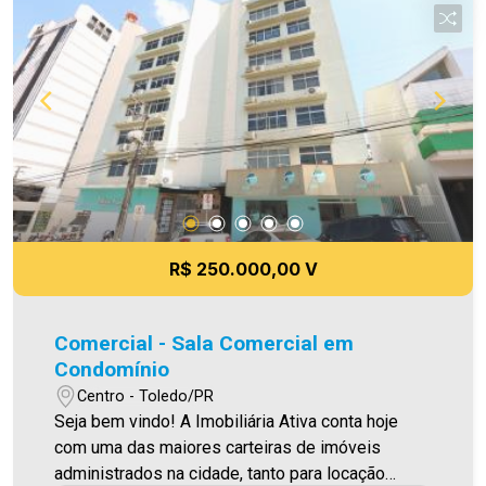
serviços em um só endereço, seu conceito
proporciona praticidade e segurança para os
pacientes e possibilita economia . * Consultórios
de 41m2 e 60m2 com possibilidade de junções *
Áreas para grandes clínicas * Lojas comerciais
térreas * Estacionamento rotativo * Recepção
para cada consultório * Banheiros nas áreas
comuns Aproveite essa oportunidade! Imobiliária
Ativa, sinta-se em casa!
R$ 250.000,00 V
Comercial - Sala Comercial em
Condomínio
Centro - Toledo/PR
Seja bem vindo! A Imobiliária Ativa conta hoje
com uma das maiores carteiras de imóveis
administrados na cidade, tanto para locação