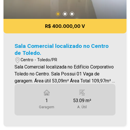
R$ 400.000,00 V
Sala Comercial localizado no Centro
de Toledo.
Centro - Toledo/PR
Sala Comercial localizada no Edifício Corporativo
Toledo no Centro. Sala Possui 01 Vaga de
garagem. Área útil 53,09m² Área Total 109,97m² A
Imobiliária Ativa possui hoje uma das maiores
carteiras de imóveis administrados da cidade,
1
53.09 m²
atuando com excelência tanto na locação quanto
Garagem
A. Útil
na venda. Aproveite essa oportunidade, agende
uma visita! Imobiliária Ativa | Sinta-se em casa! -
As informações aqui prestadas são verdadeiras,
todavia, reservamo-nos o direito de corrigir