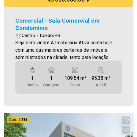
Comercial - Sala Comercial em
Condomínio
Centro - Toledo/PR
Seja bem vindo! A Imobiliária Ativa conta hoje
com uma das maiores carteiras de imóveis
administrados na cidade, tanto para locação
quanto para venda. Confira mais uma de nossas
opções! Sala comercial Localizado no Centro.
1
1
109.54 m²
95.38 m²
Área construída 109,54m² Área privativa 95,38m²
Banho
Garagem
Const.
A. Útil
Aproveite essa oportunidade! Imobiliária Ativa,
sinta-se em casa!
Cód.
11581