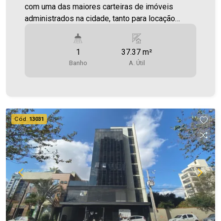
com uma das maiores carteiras de imóveis
administrados na cidade, tanto para locação
quanto para venda. Confira mais uma de nossas
opções! Sala Comercial em ótima localização
1
37.37 m²
,localizada no Centro. Área útil 37,37m² Aproveite
Banho
A. Útil
essa oportunidade! Imobiliária Ativa, sinta-se em
casa!
Cód.
13031