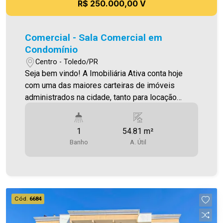
R$ 250.000,00 V
Comercial - Sala Comercial em
Condomínio
Centro - Toledo/PR
Seja bem vindo! A Imobiliária Ativa conta hoje
com uma das maiores carteiras de imóveis
administrados na cidade, tanto para locação
quanto para venda. Confira mais uma de nossas
opções! Sala comercial em edifício Localizada
1
54.81 m²
no Centro. O Imóvel conta com: - 01 WC social -
Banho
A. Útil
01 Ar condicionado O edifício conta com: *Portão
eletrônico e interfone *Elevador social Área
privativa 54,81m² Aproveite essa oportunidade!
Imobiliária Ativa, sinta-se em casa!
Cód.
6684