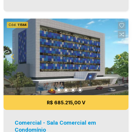
seu enfoque inovador, o TOL Medical Center abre
portas para novos horizontes na forma como os
serviços médicos são concebidos , entregues e
experienciados .Projetado por profissionais da
Cód.
11564
saúde para integrar diversas especialidades e
serviços em um só endereço, seu conceito
proporciona praticidade e segurança para os
pacientes e possibilita economia . * Consultórios
de 41m2 e 60m2 com possibilidade de junções *
Áreas para grandes clínicas * Lojas comerciais
térreas * Estacionamento rotativo * Recepção
para cada consultório * Banheiros nas áreas
comuns Aproveite essa oportunidade! Imobiliária
Ativa, sinta-se em casa!
R$ 685.215,00 V
Comercial - Sala Comercial em
Condomínio