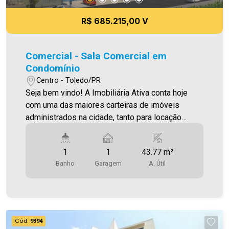
Ativa, sinta-se em casa!
R$ 685.215,00 V
Comercial - Sala Comercial em
Condomínio
Centro - Toledo/PR
Seja bem vindo! A Imobiliária Ativa conta hoje
com uma das maiores carteiras de imóveis
administrados na cidade, tanto para locação
quanto para venda. Confira mais uma de nossas
opções! Consultório Localizado no Tol Medical
1
1
43.77 m²
Center , no Centro de Toledo , com 01 Wc
Banho
Garagem
A. Útil
Privativo (lavabo) ,área Privativa 43,77 m². Com
seu enfoque inovador, o TOL Medical Center abre
portas para novos horizontes na forma como os
serviços médicos são concebidos , entregues e
experienciados .Projetado por profissionais da
Cód.
9394
saúde para integrar diversas especialidades e