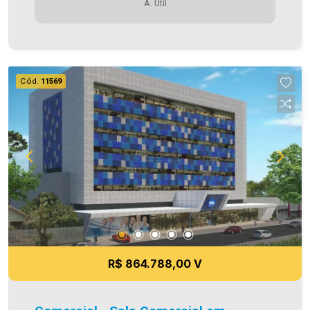
A. Útil
Privativa 41,20m². Com seu enfoque inovador, o
TOL Medical Center abre portas para novos
horizontes na forma como os serviços médicos
são concebidos , entregues e experienciados
.Projetado por profissionais da saúde para
Cód.
11569
integrar diversas especialidades e serviços em
um só endereço, seu conceito proporciona
praticidade e segurança para os pacientes e
possibilita economia . * Consultórios de 41m2 e
60m2 com possibilidade de junções * Áreas para
grandes clínicas * Lojas comerciais térreas *
Estacionamento rotativo * Recepção para cada
consultório * Banheiros nas áreas comuns
Aproveite essa oportunidade! Imobiliária Ativa,
sinta-se em casa!
R$ 864.788,00 V