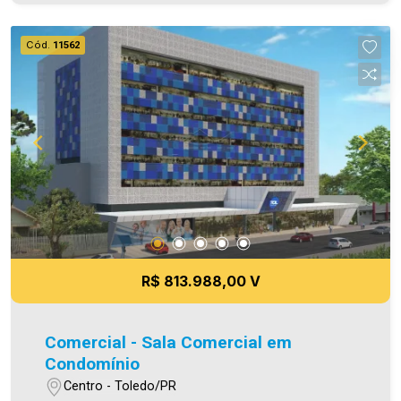
serviços médicos são concebidos , entregues e
experienciados .Projetado por profissionais da
Cód.
11562
saúde para integrar diversas especialidades e
serviços em um só endereço, seu conceito
proporciona praticidade e segurança para os
pacientes e possibilita economia . * Consultórios
de 41m2 e 60m2 com possibilidade de junções *
Áreas para grandes clínicas * Lojas comerciais
térreas * Estacionamento rotativo * Recepção
para cada consultório * Banheiros nas áreas
comuns Aproveite essa oportunidade! Imobiliária
Ativa, sinta-se em casa!
R$ 813.988,00 V
Comercial - Sala Comercial em
Condomínio
Centro - Toledo/PR