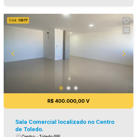
As informações aqui prestadas são verdadeiras,
todavia, reservamo-nos o direito de corrigir
qualquer erro de digitação e/ou ortografia, bem
Cód.
13577
como alteração dos preços e imagens. Fotos
meramente ilustrativas.
R$ 400.000,00 V
Sala Comercial localizado no Centro
de Toledo.
Centro - Toledo/PR