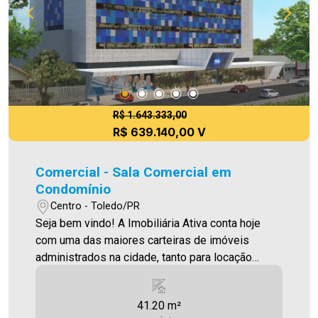
60m2 com possibilidade de junções * Áreas para
grandes clínicas * Lojas comerciais térreas *
Estacionamento rotativo * Recepção para cada
consultório * Banheiros nas áreas comuns
Aproveite essa oportunidade! Imobiliária Ativa,
sinta-se em casa!
R$ 1.643.333,00
R$ 639.140,00 V
Comercial - Sala Comercial em
Condomínio
Centro - Toledo/PR
Seja bem vindo! A Imobiliária Ativa conta hoje
com uma das maiores carteiras de imóveis
administrados na cidade, tanto para locação
quanto para venda. Confira mais uma de nossas
opções! Sala Comercial Localizada no Tol
41.20 m²
Medical Center , no Centro de Toledo ,área