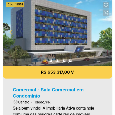
experienciados .Projetado por profissionais da
Cód.
11558
saúde para integrar diversas especialidades e
serviços em um só endereço, seu conceito
proporciona praticidade e segurança para os
pacientes e possibilita economia . * Consultórios
de 41m2 e 60m2 com possibilidade de junções *
Áreas para grandes clínicas * Lojas comerciais
térreas * Estacionamento rotativo * Recepção
para cada consultório * Banheiros nas áreas
comuns Aproveite essa oportunidade! Imobiliária
Ativa, sinta-se em casa!
R$ 653.317,00 V
Comercial - Sala Comercial em
Condomínio
Centro - Toledo/PR
Seja bem vindo! A Imobiliária Ativa conta hoje
com uma das maiores carteiras de imóveis