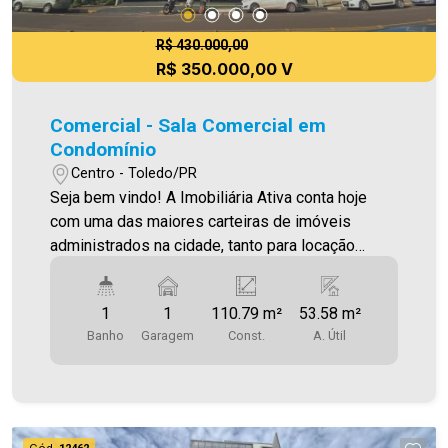
R$ 430.000,00
R$ 350.000,00 V
Comercial - Sala Comercial em
Condomínio
Centro - Toledo/PR
Seja bem vindo! A Imobiliária Ativa conta hoje
com uma das maiores carteiras de imóveis
administrados na cidade, tanto para locação
quanto para venda. Confira mais uma de nossas
opções! Sala Comercial localizada no Centro. **
1
1
110.79 m²
53.58 m²
OPORTUNIDADE DE R$430.000,00 POR
Banho
Garagem
Const.
A. Útil
R$350.000,00** Área Útil 53,58m² Área total
110,79m² Aproveite essa oportunidade!
Imobiliária Ativa, sinta-se em casa!
Cód.