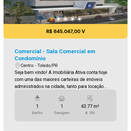
térreas * Estacionamento rotativo * Recepção
para cada consultório * Banheiros nas áreas
comuns Aproveite essa oportunidade! Imobiliária
Ativa, sinta-se em casa!
R$ 645.047,00 V
Comercial - Sala Comercial em
Condomínio
Centro - Toledo/PR
Seja bem vindo! A Imobiliária Ativa conta hoje
com uma das maiores carteiras de imóveis
administrados na cidade, tanto para locação
quanto para venda. Confira mais uma de nossas
opções! Consultório Localizado no Tol Medical
1
1
43.77 m²
Center , no Centro de Toledo , com 01 Wc
Banho
Garagem
A. Útil
Privativo (lavabo) ,área Privativa 43,77 m². Com
seu enfoque inovador, o TOL Medical Center abre
portas para novos horizontes na forma como os