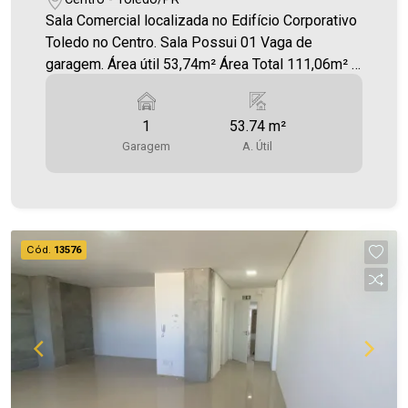
Sala Comercial localizada no Edifício Corporativo
Toledo no Centro. Sala Possui 01 Vaga de
garagem. Área útil 53,74m² Área Total 111,06m² A
Imobiliária Ativa possui hoje uma das maiores
carteiras de imóveis administrados da cidade,
1
53.74 m²
atuando com excelência tanto na locação quanto
Garagem
A. Útil
na venda. Aproveite essa oportunidade, agende
uma visita! Imobiliária Ativa | Sinta-se em casa! -
As informações aqui prestadas são verdadeiras,
todavia, reservamo-nos o direito de corrigir
qualquer erro de digitação e/ou ortografia, bem
Cód.
13576
como alteração dos preços e imagens. Fotos
meramente ilustrativas.