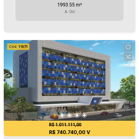
1993.55 m²
Centro , no Tol Medical Center. Área Privativa
A. Útil
1.993,55 m² Aproveite essa oportunidade!
Imobiliária Ativa, sinta-se em casa!
Cód.
11571
R$ 1.011.111,00
R$ 740.740,00 V