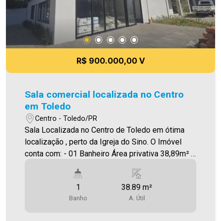
R$ 900.000,00 V
Sala comercial localizada no Centro
em Toledo
Centro - Toledo/PR
Sala Localizada no Centro de Toledo em ótima
localização , perto da Igreja do Sino. O Imóvel
conta com: - 01 Banheiro Área privativa 38,89m² A
Imobiliária Ativa possui hoje uma das maiores
carteiras de imóveis administrados da cidade,
1
38.89 m²
atuando com excelência tanto na locação quanto
Banho
A. Útil
na venda. Aproveite essa oportunidade, agende
uma visita! Imobiliária Ativa | Sinta-se em casa! -