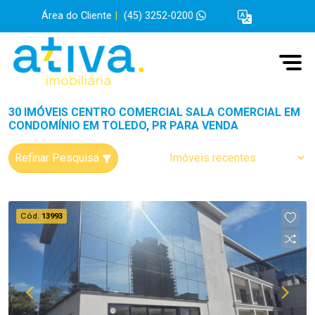
Área do Cliente
|
(45) 3252-0200
30 IMÓVEIS CENTRO COMERCIAL SALA COMERCIAL EM
CONDOMÍNIO EM TOLEDO, PR PARA VENDA
Refinar Pesquisa
Cód.
13993