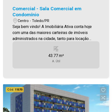
Comercial - Sala Comercial em
Condomínio
Centro - Toledo/PR
Seja bem vindo! A Imobiliária Ativa conta hoje
com uma das maiores carteiras de imóveis
administrados na cidade, tanto para locação
quanto para venda. Confira mais uma de nossas
opções! Sala Comercial Localizada no Tol
43.77 m²
Medical Center , no Centro de Toledo ,área
A. Útil
Privativa 43,77 m². Com seu enfoque inovador, o
TOL Medical Center abre portas para novos
horizontes na forma como os serviços médicos
são concebidos , entregues e experienciados
.Projetado por profissionais da saúde para
Cód.
11570
integrar diversas especialidades e serviços em
um só endereço, seu conceito proporciona
praticidade e segurança para os pacientes e
possibilita economia . * Consultórios de 41m2 e