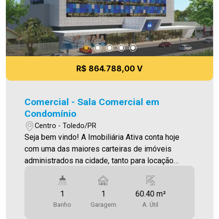
Áreas para grandes clínicas * Lojas comerciais
térreas * Estacionamento rotativo * Recepção
para cada consultório * Banheiros nas áreas
comuns Aproveite essa oportunidade! Imobiliária
Ativa, sinta-se em casa!
R$ 864.788,00 V
Comercial - Sala Comercial em
Condomínio
Centro - Toledo/PR
Seja bem vindo! A Imobiliária Ativa conta hoje
com uma das maiores carteiras de imóveis
administrados na cidade, tanto para locação
quanto para venda. Confira mais uma de nossas
opções! Consultório Localizado no Tol Medical
1
1
60.40 m²
Center , no Centro de Toledo , com 01 Wc
Banho
Garagem
A. Útil
Privativo (lavabo) ,área Privativa 60,40 m². Com