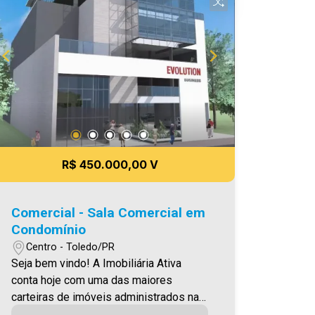
Imobiliária Ativa | Sinta-se em casa! -
As informações aqui prestadas são
verdadeiras, todavia, reservamo-nos o
direito de corrigir qualquer erro de
digitação e/ou ortografia, bem como
alteração dos preços e imagens. Fotos
meramente ilustrativas
R$ 450.000,00 V
Comercial - Sala Comercial em
Condomínio
Centro - Toledo/PR
Seja bem vindo! A Imobiliária Ativa
conta hoje com uma das maiores
carteiras de imóveis administrados na
cidade, tanto para locação quanto para