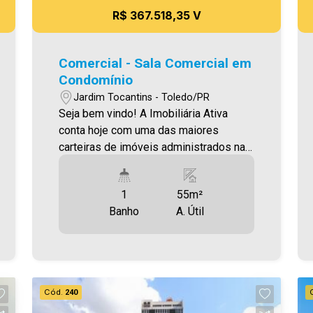
R$ 367.518,35 V
Comercial - Sala Comercial em
Condomínio
Jardim Tocantins - Toledo/PR
Seja bem vindo! A Imobiliária Ativa
conta hoje com uma das maiores
carteiras de imóveis administrados na
cidade, tanto para locação quanto para
venda. Confira mais uma de nossas
1
55m²
opções! Sala Comercial Localizado no
Banho
A. Útil
Jardim Tocantins . Área privativa
55,26m² Aproveite essa oportunidade!
A hora de encontrar o seu novo lar É
AGORA! Imobiliária Ativa, sinta-se em
casa!
Cód.
240