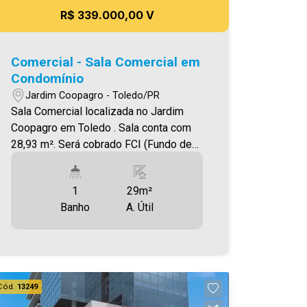
R$ 339.000,00 V
Comercial - Sala Comercial em
Condomínio
Jardim Coopagro - Toledo/PR
Sala Comercial localizada no Jardim
Coopagro em Toledo . Sala conta com
28,93 m². Será cobrado FCI (Fundo de
Conservação do Imóvel), equivalente a
6% do valor do aluguel. Para mais
1
29m²
detalhes sobre o FCI, acesse o menu
Banho
A. Útil
LOCAÇÃO em nosso site. A Imobiliária
Ativa possui hoje uma das maiores
carteiras de imóveis administrados da
cidade, atuando com excelência tanto
na locação quanto na venda. Aproveite
Cód.
13249
essa oportunidade, agende uma visita!