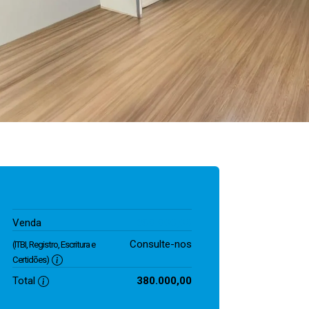
380.000,00
Venda
Consulte-nos
(ITBI, Registro, Escritura e
Certidões)
Total
380.000,00