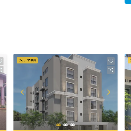
Cód.
11858