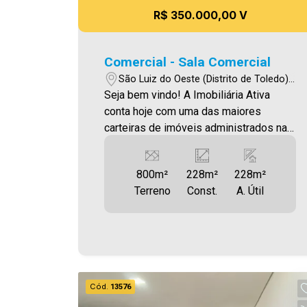
R$ 350.000,00 V
Comercial - Sala Comercial
São Luiz do Oeste (Distrito de Toledo) -
Toledo/PR
Seja bem vindo! A Imobiliária Ativa
conta hoje com uma das maiores
carteiras de imóveis administrados na
cidade, tanto para locação quanto para
venda. Confira mais uma de nossas
800m²
228m²
228m²
opções! Sala comercial localizada em
Terreno
Const.
A. Útil
São Luiz Do Oeste. Área construída
aproximadamente 228,00m² Área
terreno 800,00m² Aproveite essa
oportunidade! Imobiliária Ativa, sinta-se
em casa!
Cód.
13576