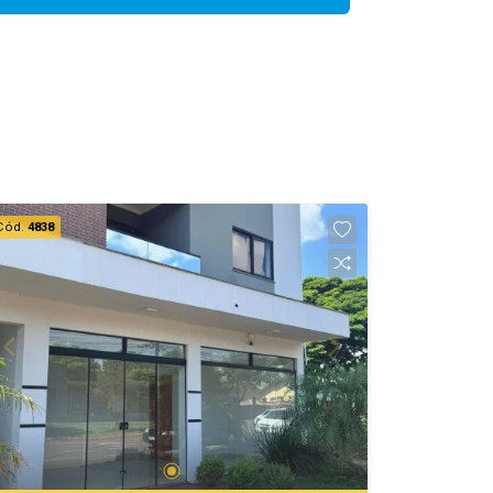
Cód.
4838