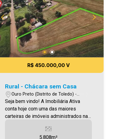
- Semi mobiliada; - Ideal para moradia
de familiares, hóspedes ou até mesmo
para renda com locação. Diferenciais da
Propriedade - Localizada no Distrito de
Vila Ipiranga, em Toledo/PR; - Diversas
árvores frutíferas produzindo; - Espaço
destinado à criação de animais, como
porcos e galinhas; - Terreno amplo com
área disponível para construção de
R$ 450.000,00 V
piscina, quiosque, campo de futebol ou
outras opções de lazer; - Ambiente
tranquilo, cercado pela natureza e com
Rural - Chácara sem Casa
excelente aproveitamento do espaço; -
Ouro Preto (Distrito de Toledo) -
Ideal para moradia, lazer de fim de
Toledo/PR
Seja bem vindo! A Imobiliária Ativa
semana ou pequena produção rural.
conta hoje com uma das maiores
Uma propriedade versátil, que reúne
carteiras de imóveis administrados na
conforto, espaço e qualidade de vida
cidade, tanto para locação quanto para
para toda a família. A Imobiliária Ativa
venda. Confira mais uma de nossas
possui hoje uma das maiores carteiras
5.808m²
opções! Chácara localizada no Distrito