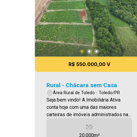
R$ 550.000,00 V
Rural - Chácara sem Casa
Área Rural de Toledo - Toledo/PR
Seja bem vindo! A Imobiliária Ativa
conta hoje com uma das maiores
carteiras de imóveis administrados na
cidade, tanto para locação quanto para
venda. Confira mais uma de nossas
20.000m²
opções! Chácara localizada próxima à