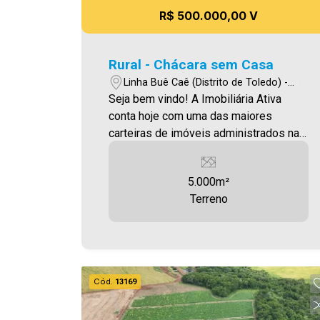
R$ 500.000,00 V
Rural - Chácara sem Casa
Linha Buê Caê (Distrito de Toledo) -
Toledo/Pr
Seja bem vindo! A Imobiliária Ativa
conta hoje com uma das maiores
carteiras de imóveis administrados na
cidade, tanto para locação quanto para
venda. Confira mais uma de nossas
5.000m²
opções! Chácara localizada na Linha
Terreno
Bue Caé, com 5000,00m² Aproveite
essa oportunidade! Imobiliária Ativa,
sinta-se em casa!
Cód.
13169