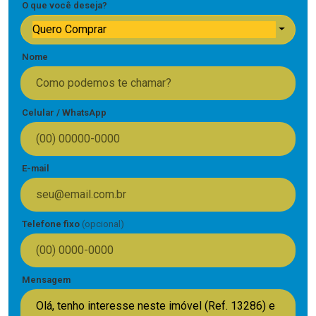
O que você deseja?
Quero Comprar
Nome
Celular / WhatsApp
E-mail
Telefone fixo
(opcional)
Mensagem