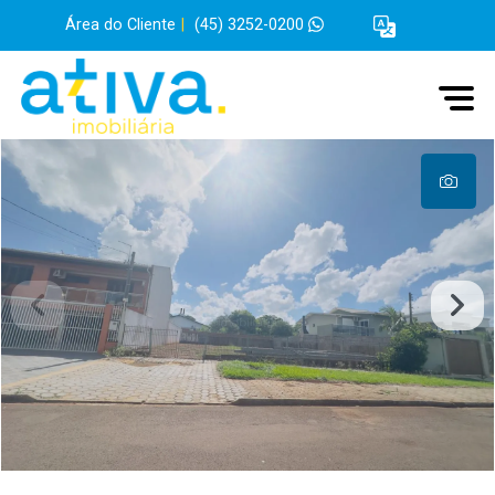
Área do Cliente
|
(45) 3252-0200