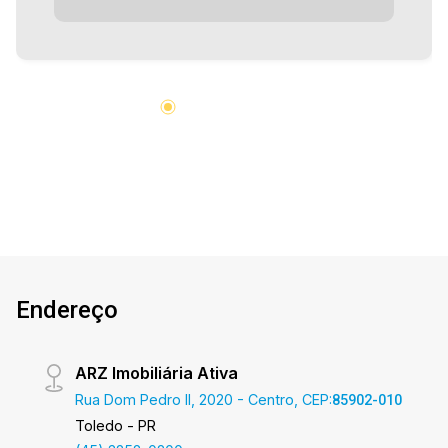
prestadas são verdadeiras, todavia, reservamo-
nos o direito de corrigir qualquer erro de
digitação e/ou ortografia, bem como alteração
dos preços e imagens. Fotos meramente
ilustrativas
Endereço
ARZ Imobiliária Ativa
Rua Dom Pedro II, 2020 - Centro, CEP:
85902-010
Toledo - PR