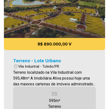
R$ 890.000,00 V
Terreno - Lote Urbano
Vila Industrial - Toledo/PR
Terreno localizado na Vila Industrial com
595,48m² A Imobiliária Ativa possui hoje uma
das maiores carteiras de imóveis administrados
da cidade, atuando com excelência tanto na
locação quanto na venda. Aproveite essa
595m²
oportunidade, agende uma visita! Imobiliária
Terreno
Ativa | Sinta-se em casa! - As informações aqui