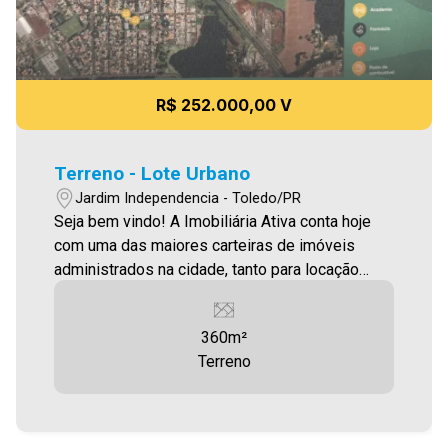
R$ 252.000,00 V
Terreno - Lote Urbano
Jardim Independencia - Toledo/PR
Seja bem vindo! A Imobiliária Ativa conta hoje
com uma das maiores carteiras de imóveis
administrados na cidade, tanto para locação
quanto para venda. Confira mais uma de nossas
opções! Terreno localizado no Jardim
360m²
Independência , com 360,00m² Aproveite essa
Terreno
oportunidade! Imobiliária Ativa, sinta-se em
casa!