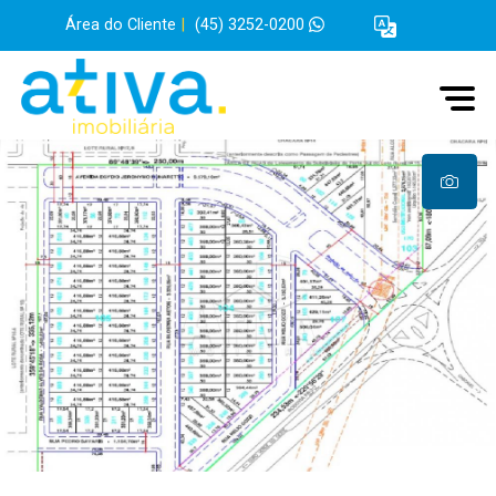
Área do Cliente
|
(45) 3252-0200