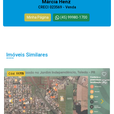
Márcia Henz
CRECI 023569 - Venda
Minha Página
(45) 99980-1700
Imóveis Similares
Cód.
11773