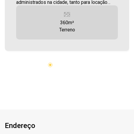
administrados na cidade, tanto para locação
quanto para venda. Confira mais uma de nossas
opções! Terreno em excelente localização com
360m²
360,00m² Aproveite essa oportunidade! A hora
Terreno
de encontrar o seu novo lar É AGORA! Imobiliária
Ativa, sinta-se em casa!
Endereço