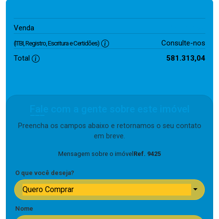
581.313,04
Venda
Consulte-nos
(ITBI, Registro, Escritura e Certidões)
Total
581.313,04
Fale com a gente sobre este imóvel
Preencha os campos abaixo e retornamos o seu contato
em breve.
Mensagem sobre o imóvel
Ref. 9425
O que você deseja?
Quero Comprar
Nome