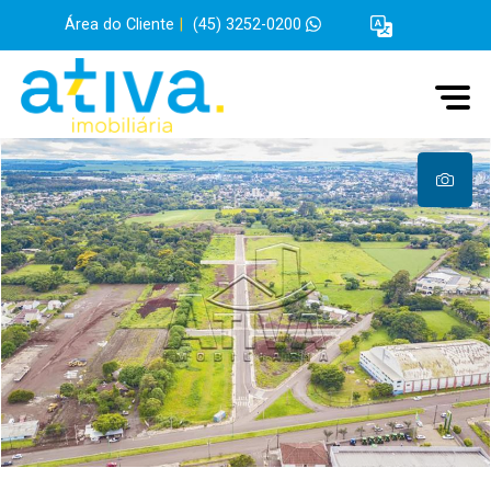
Área do Cliente
|
(45) 3252-0200