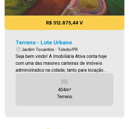
R$ 512.875,44 V
Terreno - Lote Urbano
Jardim Tocantins - Toledo/PR
Seja bem vindo! A Imobiliária Ativa conta hoje
com uma das maiores carteiras de imóveis
administrados na cidade, tanto para locação
quanto para venda. Confira mais uma de nossas
opções! Terreno localizado no Jardim Tocantins,
404m²
com 403,68m² Aproveite essa oportunidade!
Terreno
Imobiliária Ativa, sinta-se em casa!