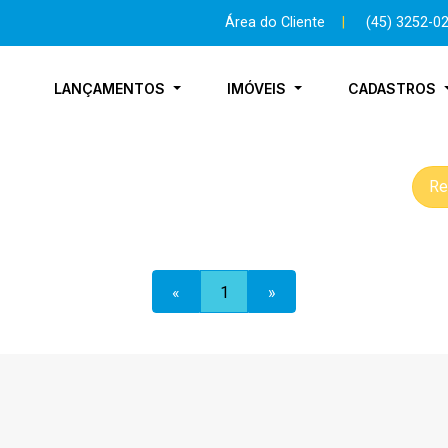
Área do Cliente
|
(45) 3252-0
LANÇAMENTOS
IMÓVEIS
CADASTROS
Re
«
1
»