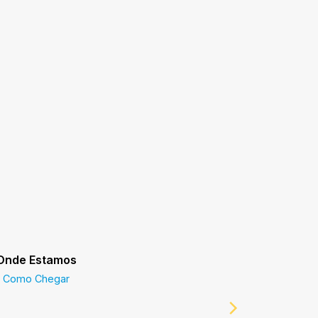
Onde Estamos
Prefeitur
Como Chegar
Prefeitur