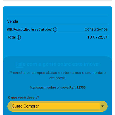
137.722,31
Venda
Consulte-nos
(ITBI, Registro, Escritura e Certidões)
Total
137.722,31
Fale com a gente sobre este imóvel
Preencha os campos abaixo e retornamos o seu contato
em breve.
Mensagem sobre o imóvel
Ref. 12755
O que você deseja?
Quero Comprar