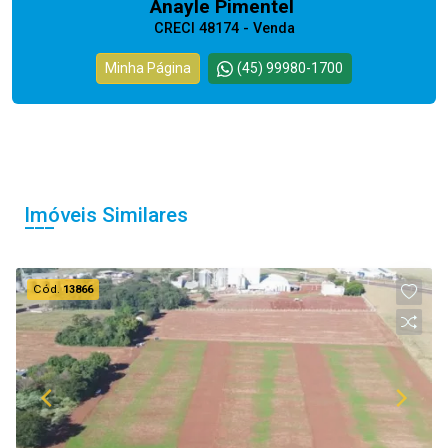
Anayle Pimentel
CRECI 48174 - Venda
Minha Página
(45) 99980-1700
Imóveis Similares
Cód.
13866