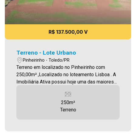
R$ 137.500,00 V
Terreno - Lote Urbano
Pinheirinho - Toledo/PR
Terreno em localizado no Pinheirinho com
250,00m² ,Localizado no loteamento Lisboa . A
Imobiliária Ativa possui hoje uma das maiores
carteiras de imóveis administrados da cidade,
atuando com excelência tanto na locação quanto
250m²
na venda. Aproveite essa oportunidade, agende
Terreno
uma visita! Imobiliária Ativa | Sinta-se em casa!
- As informações aqui prestadas são
verdadeiras, todavia, reservamo-nos o direito de
corrigir qualquer erro de digitação e/ou