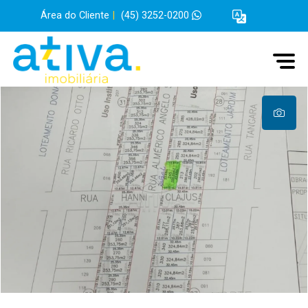
Área do Cliente
|
(45) 3252-0200