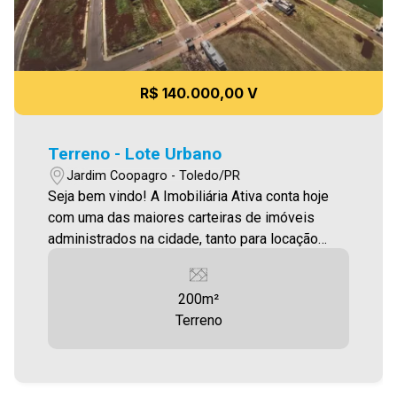
R$ 140.000,00 V
Terreno - Lote Urbano
Jardim Coopagro - Toledo/PR
Seja bem vindo! A Imobiliária Ativa conta hoje
com uma das maiores carteiras de imóveis
administrados na cidade, tanto para locação
quanto para venda. Confira mais uma de nossas
opções! Terreno localizado no Loteamento Vera
200m²
Cruz, com 200,10m² Aproveite essa
Terreno
oportunidade! Imobiliária Ativa, sinta-se em
casa!