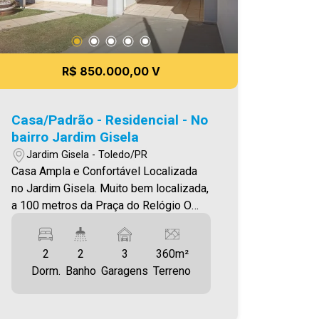
Cinema *Espaço Beauty *Sala de
Massagem *Coworking *Lavanderia
Imóvel conta com : - Sala de
Estar/Jantar - Cozinha - Área de
R$ 850.000,00 V
serviço - 03 Quartos - Sacada com
churrasqueira. - 01 vaga de garagem
Aproveite essa oportunidade! A hora de
Casa/Padrão - Residencial - No
encontrar o seu novo lar É AGORA!
bairro Jardim Gisela
Imobiliária Ativa, sinta-se em casa!
Jardim Gisela - Toledo/PR
Casa Ampla e Confortável Localizada
no Jardim Gisela. Muito bem localizada,
a 100 metros da Praça do Relógio O
Imóvel conta com: - Sala de estar - Sala
de jantar - Cozinha com móveis
2
2
3
360m²
planejados - 01 suíte - 02 quartos - 02
Dorm.
Banho
Garagens
Terreno
Banheiros (social e suíte) - Área de
serviço fechada - Área de festas
espaçosa com churrasqueira e moveis