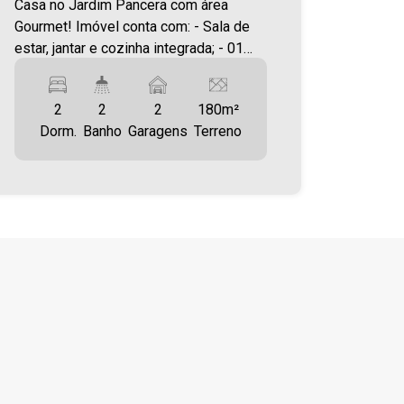
Casa no Jardim Pancera com área
Gourmet! Imóvel conta com: - Sala de
estar, jantar e cozinha integrada; - 01
suíte; - 02 quartos; - Banheiro social; -
Área gourmet; - Banheiro social; -
2
2
2
180m²
Lavanderia; Diferenciais do Imóvel: - Pé
Dorm.
Banho
Garagens
Terreno
direito alto; - Banheiros todos
revestidos em porcelanato; -
Acabamento em Gesso rebaixado e
sanca; - Iluminação em Led; -
Esquadrias em Alumínio; - Portas em
Alumínio; - Pontos de Ar Condicionado
em todos os cômodos da casa; - Sobra
de Terreno nos fundos de 3,80m x
6,10m total de 23,00m². - Espaço de
Garagem para dois carros paralelo; -
Bancada com pia ao lado da
churrasqueira com portas de alumínio. -
Box nos dois Banheiros - Portão