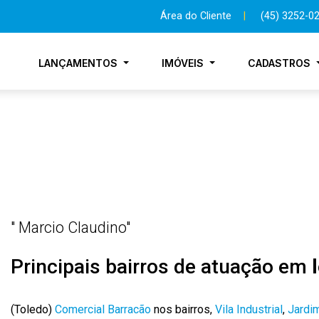
Área do Cliente
|
(45) 3252-0
LANÇAMENTOS
IMÓVEIS
CADASTROS
Meus imóveis para venda
Meus imóveis para locação
" Marcio Claudino"
Principais bairros de atuação em
(Toledo)
Comercial Barracão
nos bairros,
Vila Industrial
,
Jardim