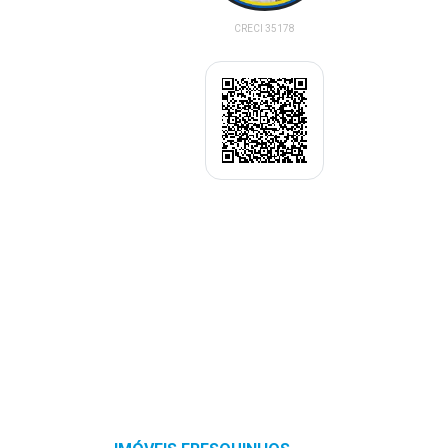
CRECI 35178
(45) 99980-1700
Enviar Pergunta