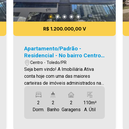
encontrar o seu novo lar É AGORA!
Imobiliária Ativa, sinta-se em casa!
R$ 1.200.000,00 V
Apartamento/Padrão -
Residencial - No bairro Centro -
EDIFICIO LIVING
Centro - Toledo/PR
Seja bem vindo! A Imobiliária Ativa
conta hoje com uma das maiores
carteiras de imóveis administrados na
cidade, tanto para locação quanto para
venda. Confira mais uma de nossas
2
2
2
110m²
opções! Apartamento Localizado no
Dorm.
Banho
Garagens
A. Útil
Centro. O Imóvel conta com: - Sala de
Estar - Sala de jantar - Cozinha - 02
Quartos - 01 Suíte - 02 Wc´s (Suíte e