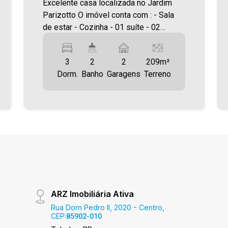
Excelente casa localizada no Jardim
Parizotto O imóvel conta com : - Sala
de estar - Cozinha - 01 suíte - 02
quartos - 01 Banheiro social - Área de
serviço - Churrasqueira - 02 Vagas de
3
2
2
209m²
garagem - Sobra de terreno Área
Dorm.
Banho
Garagens
Terreno
construída: 85,50m² Área terreno:
209,43m² A Imobiliária Ativa possui
hoje uma das maiores carteiras de
imóveis administrados da cidade,
atuando com excelência tanto na
locação quanto na venda. Aproveite
essa oportunidade, agende uma visita!
Imobiliária Ativa | Sinta-se em casa!
ARZ Imobiliária Ativa
Rua Dom Pedro II, 2020 - Centro,
CEP:
85902-010