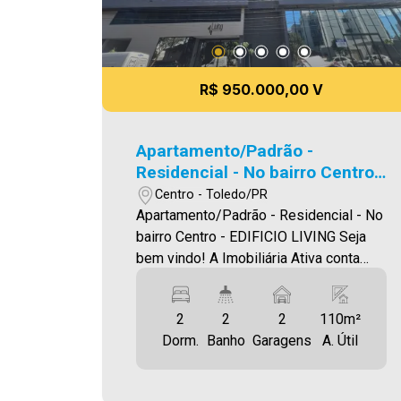
R$ 950.000,00 V
Apartamento/Padrão -
Residencial - No bairro Centro -
EDIFICIO LIVING
Centro - Toledo/PR
Apartamento/Padrão - Residencial - No
bairro Centro - EDIFICIO LIVING Seja
bem vindo! A Imobiliária Ativa conta
hoje com uma das maiores carteiras de
imóveis administrados na cidade, tanto
2
2
2
110m²
para locação quanto para venda. Confira
Dorm.
Banho
Garagens
A. Útil
mais uma de nossas opções!
Apartamento Localizado no Centro. O
Imóvel conta com: - Sala de Estar - Sala