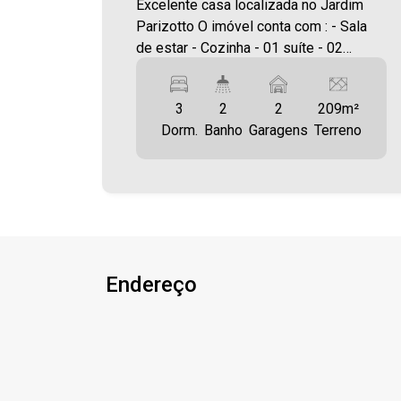
Excelente casa localizada no Jardim
Parizotto O imóvel conta com : - Sala
de estar - Cozinha - 01 suíte - 02
quartos - 01 Banheiro social - Área de
serviço - Churrasqueira - 02 Vagas de
3
2
2
209m²
garagem - Sobra de terreno Área
Dorm.
Banho
Garagens
Terreno
construída: 85,50m² Área terreno:
209,43m² A Imobiliária Ativa possui
hoje uma das maiores carteiras de
imóveis administrados da cidade,
atuando com excelência tanto na
locação quanto na venda. Aproveite
essa oportunidade, agende uma visita!
Endereço
Imobiliária Ativa | Sinta-se em casa!