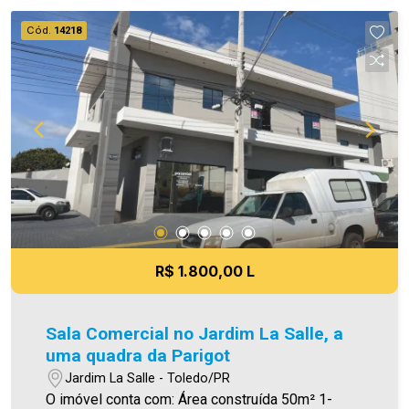
Aproveite essa oportunidade, agende uma visita!
Cód.
14218
Imobiliária Ativa | Sinta-se em casa! - As
informações aqui prestadas são verdadeiras,
todavia, reservamo-nos o direito de corrigir
qualquer erro de digitação e/ou ortografia, bem
como alteração dos preços e imagens. Fotos
meramente ilustrativas.
R$ 1.800,00 L
Sala Comercial no Jardim La Salle, a
uma quadra da Parigot
Jardim La Salle - Toledo/PR
O imóvel conta com: Área construída 50m² 1-