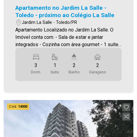
Apartamento no Jardim La Salle -
Toledo - próximo ao Colégio La Salle
Jardim La Salle - Toledo/PR
Apartamento Localizado no Jardim La Salle. O
Imóvel conta com: - Sala de estar e jantar
integrados - Cozinha com área gourmet - 1 suíte
espaçosa - 2 quartos - Banheiro social -
Lavanderia prática e funcional - Sacada - 2 vagas
3
1
2
2
de garagem amplas Área interna: 125,00 m² Área
Dorm.
Suite
Banho
Garagens
total: 200,00 m² Será cobrado FCI (Fundo de
Conservação do Imóvel), equivalente a 6% do
valor do aluguel. Para mais detalhes sobre o FCI,
acesse o menu LOCAÇÃO em nosso site. A
Imobiliária Ativa possui hoje uma das maiores
Cód.
14000
carteiras de imóveis administrados da cidade,
atuando com excelência tanto a locação quanto
na venda . Aproveite essa oportunidade, agende
uma visita! Imobiliária Ativa | Sinta-se em casa! -