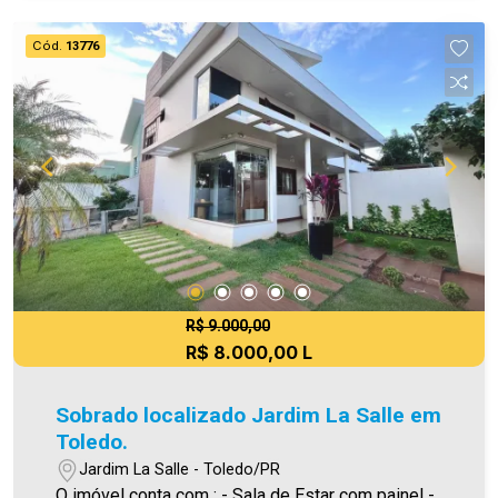
Construída 456,00 (m²) Área do Terreno Será
cobrado FCI (Fundo de Conservação do Imóvel),
Cód.
13776
equivalente a 6% do valor do aluguel. Para mais
detalhes sobre o FCI, acesse o menu LOCAÇÃO
em nosso site. A Imobiliária Ativa possui hoje
uma das maiores carteiras de imóveis
administrados da cidade, atuando com excelência
tanto na locação quanto na venda. Aproveite essa
oportunidade, agende uma visita! Imobiliária Ativa
| Sinta-se em casa! - As informações aqui
prestadas são verdadeiras, todavia, reservamo-
nos o direito de corrigir qualquer erro de
digitação e/ou ortografia, bem como alteração
R$ 9.000,00
R$ 8.000,00 L
dos preços e imagens. Fotos meramente
ilustrativas.
Sobrado localizado Jardim La Salle em
Toledo.
Jardim La Salle - Toledo/PR
O imóvel conta com : - Sala de Estar com painel -