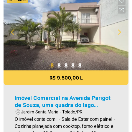
14215
uma visita! Imobiliária Ativa | Sinta-se em casa! -
As informações aqui prestadas são verdadeiras,
todavia, reservamo-nos o direito de corrigir
qualquer erro de digitação e/ou ortografia, bem
como alteração dos preços e imagens. Fotos
meramente ilustrativas.
R$ 9.500,00 L
Imóvel Comercial na Avenida Parigot
de Souza, uma quadra do lago
municipal
Jardim Santa Maria - Toledo/PR
O imóvel conta com : - Sala de Estar com painel -
Cozinha planejada com cooktop, forno elétrico e