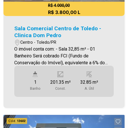
R$ 4.000,00
R$ 3.800,00 L
Sala Comercial Centro de Toledo -
Clinica Dom Pedro
Centro - Toledo/PR
O imóvel conta com: - Sala 32,85 m² - 01
Banheiro Será cobrado FCI (Fundo de
Conservação do Imóvel), equivalente a 6% do
valor do aluguel. Para mais detalhes sobre o FCI,
acesse o menu LOCAÇÃO em nosso site. A
1
201.35 m²
32.85 m²
Imobiliária Ativa possui hoje uma das maiores
Banho
Const.
A. Útil
carteiras de imóveis administrados da cidade,
atuando com excelência tanto na locação quanto
na venda. Aproveite essa oportunidade, agende
uma visita! Imobiliária Ativa | Sinta-se em casa! -
As informações aqui prestadas são verdadeiras,
Cód.
13602
todavia, reservamo-nos o direito de corrigir