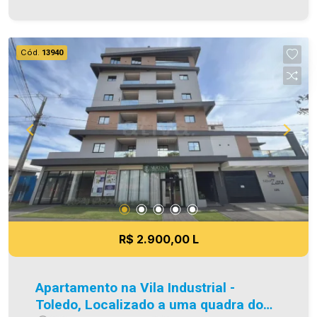
detalhes sobre o FCI, acesse o menu LOCAÇÃO
em nosso site. A Imobiliária Ativa possui hoje
uma das maiores carteiras de imóveis
Cód.
13940
administrados da cidade, atuando com excelência
tanto na locação quanto na venda. Aproveite essa
oportunidade, agende uma visita! Imobiliária Ativa
| Sinta-se em casa! - As informações aqui
prestadas são verdadeiras, todavia, reservamo-
nos o direito de corrigir qualquer erro de
digitação e/ou ortografia, bem como alteração
dos preços e imagens. Fotos meramente
ilustrativas.
R$ 2.900,00 L
Apartamento na Vila Industrial -
Toledo, Localizado a uma quadra do