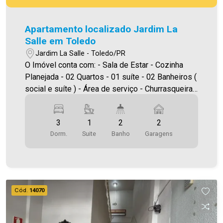
Apartamento localizado Jardim La
Salle em Toledo
Jardim La Salle - Toledo/PR
O Imóvel conta com: - Sala de Estar - Cozinha
Planejada - 02 Quartos - 01 suíte - 02 Banheiros (
social e suíte ) - Área de serviço - Churrasqueira
com porta para a sacada - 02 vagas de garagem
*Elevador e Salão de Festas Mobiliado Área
3
1
2
2
privativa 114,90m² Será cobrado FCI (Fundo de
Dorm.
Suite
Banho
Garagens
Conservação do Imóvel), equivalente a 6% do
valor do aluguel. Para mais detalhes sobre o FCI,
acesse o menu LOCAÇÃO em nosso site. A
Imobiliária Ativa possui hoje uma das maiores
carteiras de imóveis administrados da cidade,
Cód.
14070
atuando com excelência tanto na locação quanto
na venda. Aproveite essa oportunidade, agende
uma visita! Imobiliária Ativa | Sinta-se em casa! -