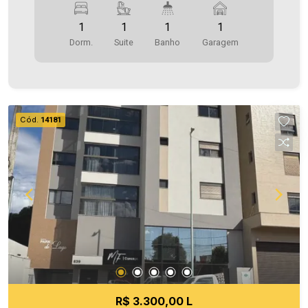
planejados - 1 vaga de garagem coberta *Portão
1
1
1
1
Eletrônico e Interfone *Elevador Área privativa
Dorm.
Suite
Banho
Garagem
42,02m² Será cobrado FCI (Fundo de
Conservação do Imóvel), equivalente a 6% do
valor do aluguel. Para mais detalhes sobre o FCI,
acesse o menu LOCAÇÃO em nosso site A
Imobiliária Ativa possui hoje uma das maiores
Cód.
14181
carteiras de imóveis administrados da cidade,
atuando com excelência tanto na locação quanto
na venda. Aproveite essa oportunidade, agende
uma visita! Imobiliária Ativa | Sinta-se em casa! -
As informações aqui prestadas são verdadeiras,
todavia, reservamo-nos o direito de corrigir
qualquer erro de digitação e/ou ortografia, bem
como alteração dos preços e imagens. Fotos
meramente ilustrativas
R$ 3.300,00 L