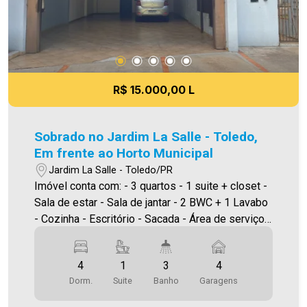
meramente ilustrativas.
R$ 15.000,00 L
Sobrado no Jardim La Salle - Toledo,
Em frente ao Horto Municipal
Jardim La Salle - Toledo/PR
Imóvel conta com: - 3 quartos - 1 suite + closet -
Sala de estar - Sala de jantar - 2 BWC + 1 Lavabo
- Cozinha - Escritório - Sacada - Área de serviço -
Edícula - Piscina Aquecida - 4 Vagas de garagem
cobertas - Imóvel mobiliado ÁREA CONSTRUÍDA:
4
1
3
4
345,36m² ÁREA TOTAL TERRENO: 514,00m² Será
Dorm.
Suite
Banho
Garagens
cobrado FCI (Fundo de Conservação do Imóvel),
equivalente a 6% do valor do aluguel. Para mais