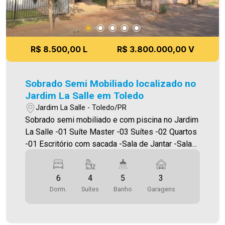
como alteração dos preços e imagens. Fotos
meramente ilustrativas. Mostrar menos
R$ 8.500,00 L
R$ 3.800.000,00 V
Sobrado Semi Mobiliado localizado no
Jardim La Salle em Toledo
Jardim La Salle - Toledo/PR
Sobrado semi mobiliado e com piscina no Jardim
La Salle -01 Suíte Master -03 Suítes -02 Quartos
-01 Escritório com sacada -Sala de Jantar -Sala
de estar e sala de Tv -Cozinha -Varanda com
churrasqueira -Área de serviço -Lavabo -
6
4
5
3
Lavanderia -Piscina -03 Vagas de garagem -
Dorm.
Suítes
Banho
Garagens
Aquecimento Solar -03 Ar Condicionado -Ampla
sobra de terreno com jardim Piscina tem toda
instalação para aquecimento 300,00 (m²) Área