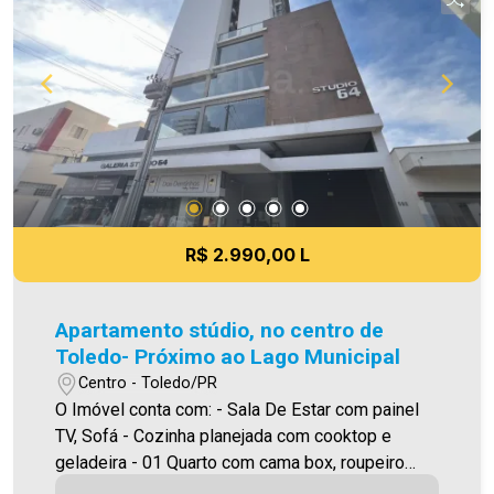
acordo com o custo de administração e gastos
do condomínio. Aproveite essa oportunidade! A
hora de encontrar o seu novo lar É AGORA!
Imobiliária Ativa, sinta-se em casa!
R$ 2.990,00 L
Apartamento stúdio, no centro de
Toledo- Próximo ao Lago Municipal
Centro - Toledo/PR
O Imóvel conta com: - Sala De Estar com painel
TV, Sofá - Cozinha planejada com cooktop e
geladeira - 01 Quarto com cama box, roupeiro
planejado e ar condicionado - WC Social com