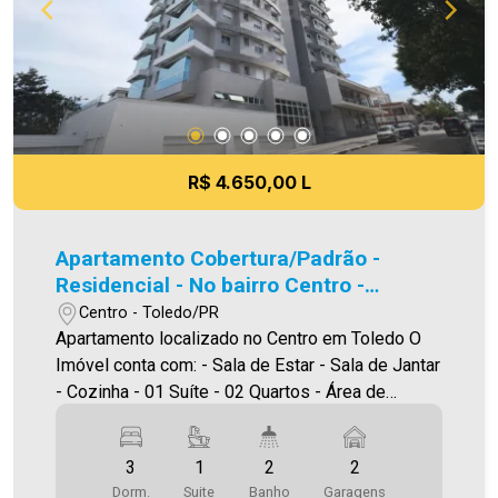
As informações aqui prestadas são verdadeiras,
todavia, reservamo-nos o direito de corrigir
qualquer erro de digitação e/ou ortografia, bem
como alteração dos preços e imagens. Fotos
meramente ilustrativas.
R$ 4.650,00 L
Apartamento Cobertura/Padrão -
Residencial - No bairro Centro -
Edifício ECOVILLAGE
Centro - Toledo/PR
Apartamento localizado no Centro em Toledo O
Imóvel conta com: - Sala de Estar - Sala de Jantar
- Cozinha - 01 Suíte - 02 Quartos - Área de
Serviço - Sacada com Churrasqueira - 02 Vagas
de garagem *Edifício conta com: -02 Elevadores
3
1
2
2
panorâmicos, piscina, salão de festas e
Dorm.
Suite
Banho
Garagens