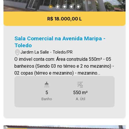
R$ 18.000,00 L
Sala Comercial na Avenida Maripa -
Toledo
Jardim La Salle - Toledo/PR
O imóvel conta com: Área construída 550m² - 05
banheiros (Sendo 03 no térreo e 2 no mezanino) -
02 copas (térreo e mezanino) - mezanino
Subsolo 100m² verificar valor ** janelas
basculantes automatizadas para melhor
5
550 m²
ventilaçao da sala Será cobrado FCI (Fundo de
Banho
A. Útil
Conservação do Imóvel), equivalente a 6% do
valor do aluguel. Para mais detalhes sobre o FCI,
acesse o menu LOCAÇÃO em nosso site. A
Imobiliária Ativa possui hoje uma das maiores
carteiras de imóveis administrados da cidade,