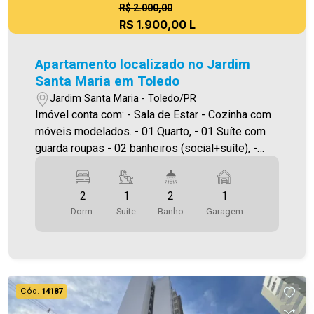
R$ 2.000,00
R$ 1.900,00 L
Apartamento localizado no Jardim
Santa Maria em Toledo
Jardim Santa Maria - Toledo/PR
Imóvel conta com: - Sala de Estar - Cozinha com
móveis modelados. - 01 Quarto, - 01 Suíte com
guarda roupas - 02 banheiros (social+suíte), -
Área de serviço, - Sacada com churrasqueira, - 01
vaga de garagem *Condomínio possui elevador e
2
1
2
1
salão de festas no terraço com 1 churrasqueira.
Dorm.
Suite
Banho
Garagem
Será cobrado FCI - Fundo de Conservação do
Imóvel - equivalente a 6% do valor do aluguel *
verifique detalhes sobre o FCI no menu
LOCAÇÃO em nosso site. O valor do Condomínio
bem como a taxa de mudança informados estão
Cód.
14187
sujeitos a alteração sem prévio aviso, e varia de