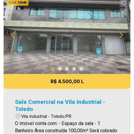
Cód.
13645
atuando com excelência tanto na locação quanto
na venda. Aproveite essa oportunidade, agende
uma visita! Imobiliária Ativa | Sinta-se em casa! -
As informações aqui prestadas são verdadeiras,
todavia, reservamo-nos o direito de corrigir
qualquer erro de digitação e/ou ortografia, bem
como alteração dos preços e imagens. Fotos
meramente ilustrativas.
R$ 4.500,00 L
Sala Comercial na Vila Industrial -
Toledo
Vila Industrial - Toledo/PR
O Imóvel conta com: - Espaço da sala - 1
Banheiro Área construída 100,00m² Será cobrado