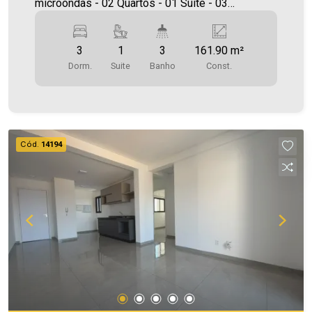
microondas - 02 Quartos - 01 Suíte - 03
Banheiros (suíte, social e lavabo ) - Lavanderia
com tanque - Espaço com churrasqueira - 01
3
1
3
161.90 m²
Vagas de garagem coberta Área construída:
Dorm.
Suite
Banho
Const.
161,90m² ***Será cobrado IPTU Será cobrado
FCI (Fundo de Conservação do Imóvel),
equivalente a 6% do valor do aluguel. Para mais
detalhes sobre o FCI, acesse o menu LOCAÇÃO
em nosso site. Aproveite essa oportunidade,
Cód.
14194
agende uma visita! Imobiliária Ativa | Sinta-se em
casa! - As informações aqui prestadas são
verdadeiras, todavia, reservamo-nos o direito de
corrigir qualquer erro de digitação e/ou ortografia,
bem como alteração dos preços e imagens.
Fotos meramente ilustrativas.