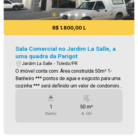
R$ 1.800,00 L
Sala Comercial no Jardim La Salle, a
uma quadra da Parigot
Jardim La Salle - Toledo/PR
O imóvel conta com: Área construída 50m² 1-
Banheiro *** pontos de agua e esgosto para uma
cozinha *** será definido um valor de condominio
Será cobrado FCI (Fundo de Conservação do
Imóvel), equivalente a 6% do valor do aluguel.
1
50 m²
Para mais detalhes sobre o FCI, acesse o menu
Banho
A. Útil
LOCAÇÃO em nosso site. A Imobiliária Ativa
possui hoje uma das maiores carteiras de
imóveis administrados da cidade, atuando com
excelência tanto na locação quanto na venda.