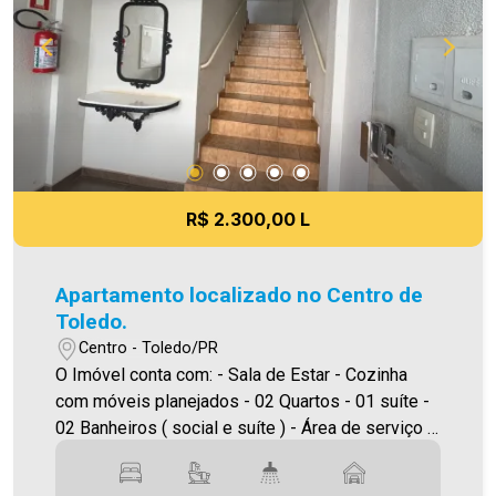
As informações aqui prestadas são verdadeiras,
todavia, reservamo-nos o direito de corrigir
qualquer erro de digitação e/ou ortografia, bem
como alteração dos preços e imagens. Fotos
meramente ilustrativas
R$ 2.300,00 L
Apartamento localizado no Centro de
Toledo.
Centro - Toledo/PR
O Imóvel conta com: - Sala de Estar - Cozinha
com móveis planejados - 02 Quartos - 01 suíte -
02 Banheiros ( social e suíte ) - Área de serviço -
Churrasqueira - Garagem Área privativa 135,00m²
Será cobrado FCI (Fundo de Conservação do