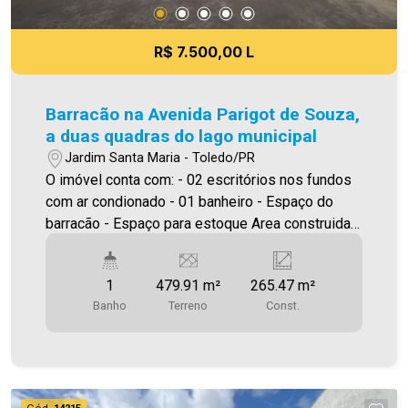
R$ 7.500,00 L
Barracão na Avenida Parigot de Souza,
a duas quadras do lago municipal
Jardim Santa Maria - Toledo/PR
O imóvel conta com: - 02 escritórios nos fundos
com ar condionado - 01 banheiro - Espaço do
barracão - Espaço para estoque Area construida:
265,47 ****Será cobrado IPTU Será cobrado FCI
(Fundo de Conservação do Imóvel), equivalente a
1
479.91 m²
265.47 m²
6% do valor do aluguel. Para mais detalhes sobre
Banho
Terreno
Const.
o FCI, acesse o menu LOCAÇÃO em nosso site. A
Imobiliária Ativa possui hoje uma das maiores
carteiras de imóveis administrados da cidade,
atuando com excelência tanto na locação quanto
na venda. Aproveite essa oportunidade, agende
Cód.