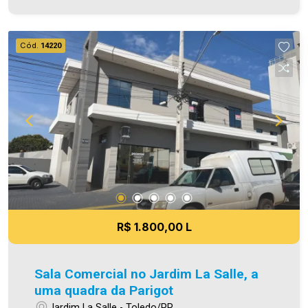
armários - 01 vaga de garagem coberta Será
cobrado FCI - Fundo de Conservação do Imóvel -
equivalente a 6% do valor do aluguel * verifique
Cód.
14220
detalhes sobre o FCI no menu LOCAÇÃO em
nosso site. O valor do Condomínio bem como a
taxa de mudança informados estão sujeitos a
alteração sem prévio aviso, e varia de acordo
com o custo de administração e gastos do
condomínio. Aproveite essa oportunidade! A hora
de encontrar o seu novo lar É AGORA! Imobiliária
Ativa, sinta-se em casa!
R$ 1.800,00 L
Sala Comercial no Jardim La Salle, a
uma quadra da Parigot
Jardim La Salle - Toledo/PR