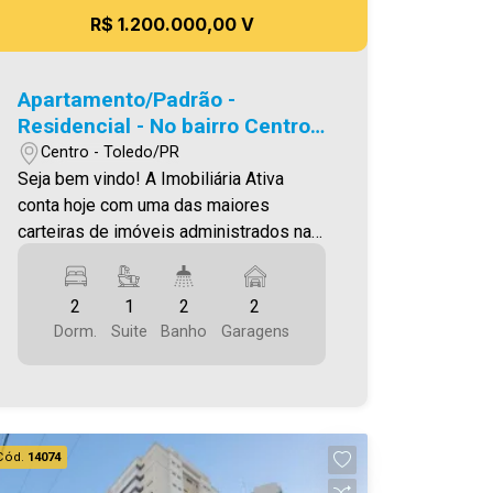
R$ 1.200.000,00 V
Apartamento/Padrão -
Residencial - No bairro Centro -
EDIFICIO LIVING
Centro - Toledo/PR
Seja bem vindo! A Imobiliária Ativa
conta hoje com uma das maiores
carteiras de imóveis administrados na
cidade, tanto para locação quanto para
venda. Confira mais uma de nossas
2
1
2
2
opções! Apartamento Localizado no
Dorm.
Suite
Banho
Garagens
Centro. O Imóvel conta com: - Sala de
Estar - Sala de jantar - Cozinha - 02
Quartos - 01 Suíte - 02 Wc´s (Suíte e
social) - Área de serviço - Sacada com
churrasqueira - 02 Vaga de garagem
Cód.
14074
Área privativa 109,65m² Área total