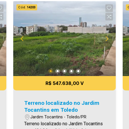
de garagem (paralelas) - Box para
Cód.
14203
depósito (Hobby Box) Edifício conta
com: - 02 elevadores - Piscina e área
de festas completa no terraço -
Bicicletário - Controle de acesso -
Medidores individuais - Hobby Box -
Hall com Espelho de Água (Acqua),
totalmente decorado - Com qualidade e
acabamentos de excelência - Área
privativa total: 112,00 m² - Área
privativa interna: 85,63 m² - Área
privativa do garden: 26,36 m² - Área das
R$ 547.638,00 V
duas garagens: 21,62 m² (10,81 m²
cada) - Área total (incluindo áreas
comuns, garagens e garden): 182,34 m²
Terreno localizado no Jardim
A Imobiliária Ativa possui hoje uma das
Tocantins em Toledo
maiores carteiras de imóveis
Jardim Tocantins - Toledo/PR
administrados da cidade, atuando com
Terreno localizado no Jardim Tocantins
excelência tanto na locação quanto na