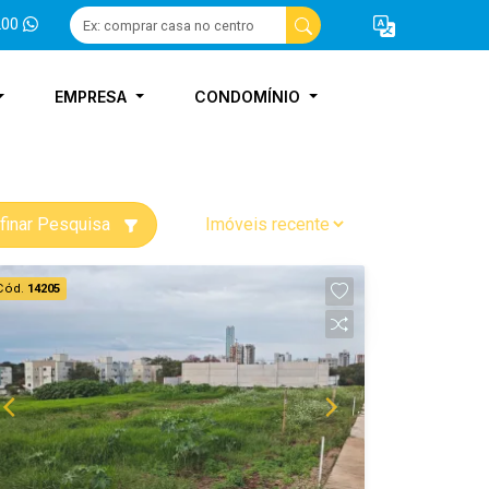
200
EMPRESA
CONDOMÍNIO
finar Pesquisa
Cód.
14205