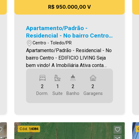
R$ 950.000,00 V
Apartamento/Padrão -
Residencial - No bairro Centro -
EDIFICIO LIVING
Centro - Toledo/PR
Apartamento/Padrão - Residencial - No
bairro Centro - EDIFICIO LIVING Seja
bem vindo! A Imobiliária Ativa conta
hoje com uma das maiores carteiras de
imóveis administrados na cidade, tanto
2
1
2
2
para locação quanto para venda. Confira
Dorm.
Suite
Banho
Garagens
mais uma de nossas opções!
Apartamento Localizado no Centro. O
Imóvel conta com: - Sala de Estar - Sala
de jantar - Cozinha - 02 Quartos - 01
Suíte - 02 Wc´s (Suíte e social) - Área
Cód.
14084
de serviço - Sacada com churrasqueira