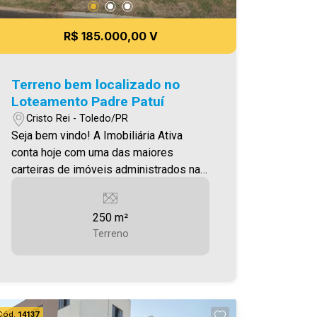
R$ 185.000,00 V
Terreno bem localizado no
Loteamento Padre Patuí
Cristo Rei - Toledo/PR
Seja bem vindo! A Imobiliária Ativa
conta hoje com uma das maiores
carteiras de imóveis administrados na
cidade, tanto para locação quanto para
venda. Confira mais uma de nossas
250 m²
opções! Terreno localizado no Jardim
Terreno
Coopagro, loteamento Padre Patuí, com
250,00m². Aproveite essa
oportunidade! A hora de encontrar o seu
novo lar É AGORA! Imobiliária Ativa,
sinta-se em casa!
Cód.
14137