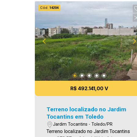
agende uma visita! Imobiliária Ativa |
Cód.
14204
Sinta-se em casa! - As informações
aqui prestadas são verdadeiras,
todavia, reservamo-nos o direito de
corrigir qualquer erro de digitação e/ou
ortografia, bem como alteração dos
preços e imagens. Fotos meramente
ilustrativas
R$ 492.141,00 V
Terreno localizado no Jardim
Tocantins em Toledo
Jardim Tocantins - Toledo/PR
Terreno localizado no Jardim Tocantins