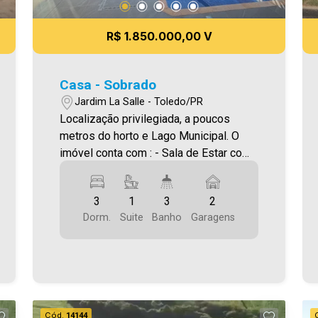
R$ 1.850.000,00 V
Casa - Sobrado
Jardim La Salle - Toledo/PR
Localização privilegiada, a poucos
metros do horto e Lago Municipal. O
imóvel conta com : - Sala de Estar com
pé direito alto e rack planejada . -
Cozinha gourmet planejada, fogão de
3
1
3
2
indução, bancada de granito e
Dorm.
Suite
Banho
Garagens
churrasqueira - 02 Quartos - 01 Suíte -
03 Banheiros ( suíte , social e lavabo ) -
Lavanderia com móveis planejados - 02
vagas de garagem - Piscina com led,
hidro e aquecimento solar - Energia
solar - Sistema de alarme e
Cód.
14144