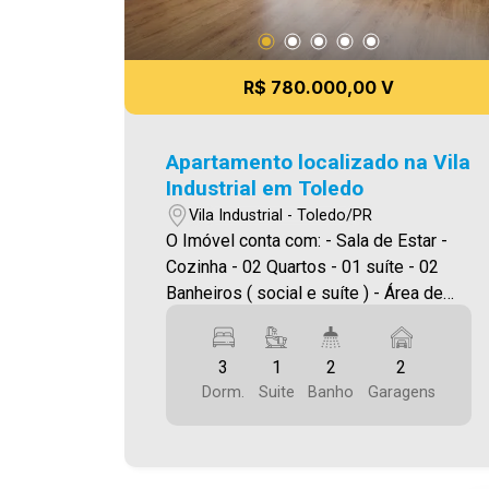
R$ 780.000,00 V
Apartamento localizado na Vila
Industrial em Toledo
Vila Industrial - Toledo/PR
O Imóvel conta com: - Sala de Estar -
Cozinha - 02 Quartos - 01 suíte - 02
Banheiros ( social e suíte ) - Área de
serviço - 02 vagas de garagem
descoberta Área privativa 112,00m² A
3
1
2
2
Imobiliária Ativa possui hoje uma das
Dorm.
Suite
Banho
Garagens
maiores carteiras de imóveis
administrados da cidade, atuando com
excelência tanto na locação quanto na
venda. Aproveite essa oportunidade,