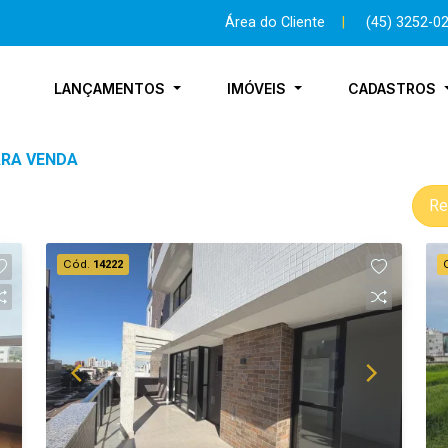
Área do Cliente
|
(45) 3252-0
LANÇAMENTOS
IMÓVEIS
CADASTROS
ARA VENDA
Re
Cód.
14222