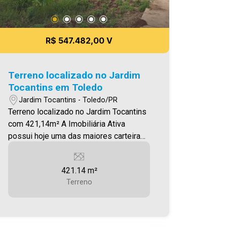
R$ 547.482,00 V
Terreno localizado no Jardim
Tocantins em Toledo
Jardim Tocantins - Toledo/PR
Terreno localizado no Jardim Tocantins
com 421,14m² A Imobiliária Ativa
possui hoje uma das maiores carteiras
de imóveis administrados da cidade,
atuando com excelência tanto na
421.14 m²
locação quanto na venda. Aproveite
Terreno
essa oportunidade, agende uma visita!
Imobiliária Ativa | Sinta-se em casa! -
As informações aqui prestadas são
verdadeiras, todavia, reservamo-nos o