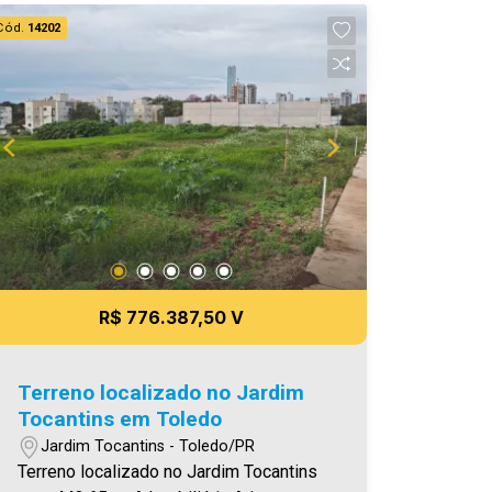
direito de corrigir qualquer erro de
Cód.
14202
digitação e/ou ortografia, bem como
alteração dos preços e imagens. Fotos
meramente ilustrativas
R$ 776.387,50 V
Terreno localizado no Jardim
Tocantins em Toledo
Jardim Tocantins - Toledo/PR
Terreno localizado no Jardim Tocantins