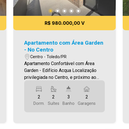
R$ 980.000,00 V
Apartamento com Área Garden
- No Centro
Centro - Toledo/PR
Apartamento Confortável com Área
Garden - Edifício Acqua Localização
privilegiada no Centro, e próximo ao
Lago Municipal (2 quadras) O Imóvel
conta com: - Sala de Estar e Jantar
2
2
3
2
integradas - 2 Suítes - 03 Banheiros
Dorm.
Suítes
Banho
Garagens
(suítes e lavabo) - Cozinha - Área de
serviço - Sacada com ótimo espaço
garden privativo e exclusivo da unidade
- Churrasqueira - Andar alto - 02 vagas