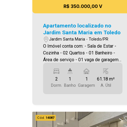
R$ 350.000,00 V
Apartamento localizado no
Jardim Santa Maria em Toledo
Jardim Santa Maria - Toledo/PR
O Imóvel conta com: - Sala de Estar -
Cozinha - 02 Quartos - 01 Banheiro -
Área de serviço - 01 vaga de garagem
Área privativa 61,18m² A Imobiliária
Ativa possui hoje uma das maiores
2
1
1
61.18 m²
carteiras de imóveis administrados da
Dorm.
Banho
Garagem
A. Útil
cidade, atuando com excelência tanto
na locação quanto na venda. Aproveite
essa oportunidade, agende uma visita!
Imobiliária Ativa | Sinta-se em casa! -
As informações aqui prestadas são
Cód.
14087
verdadeiras, todavia, reservamo-nos o