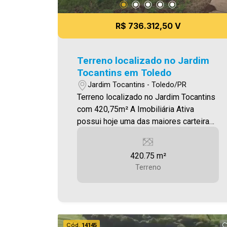
R$ 736.312,50 V
Terreno localizado no Jardim
Tocantins em Toledo
Jardim Tocantins - Toledo/PR
Terreno localizado no Jardim Tocantins
com 420,75m² A Imobiliária Ativa
possui hoje uma das maiores carteiras
de imóveis administrados da cidade,
atuando com excelência tanto na
420.75 m²
locação quanto na venda. Aproveite
Terreno
essa oportunidade, agende uma visita!
Imobiliária Ativa | Sinta-se em casa! -
As informações aqui prestadas são
verdadeiras, todavia, reservamo-nos o
direito de corrigir qualquer erro de
Cód.
14145