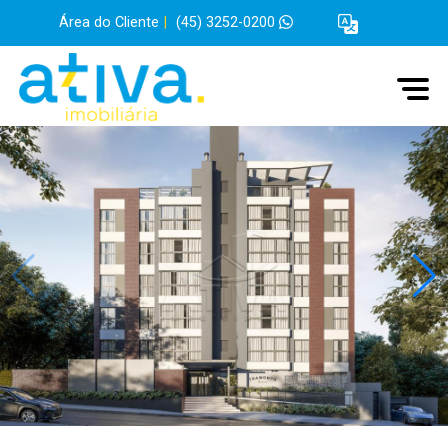
Área do Cliente
|
(45) 3252-0200