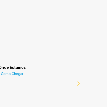
Onde Estamos
Prefeitur
Como Chegar
Prefeitur