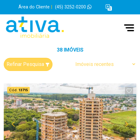
Área do Cliente
|
(45) 3252-0200
38 IMÓVEIS
Refinar Pesquisa
Cód.
13715