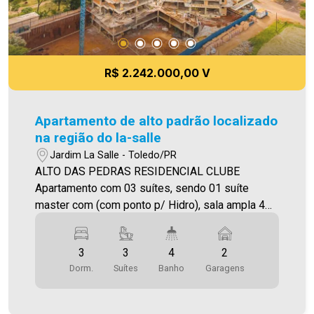
R$ 2.242.000,00 V
Apartamento de alto padrão localizado
na região do la-salle
Jardim La Salle - Toledo/PR
ALTO DAS PEDRAS RESIDENCIAL CLUBE
Apartamento com 03 suítes, sendo 01 suíte
master com (com ponto p/ Hidro), sala ampla 4
ou 5 Ambientes, cozinha, área de serviço, sacada
gourmet ampla com churrasqueira a carvão,
3
3
4
2
lavabo e 2 vagas de garagem. Área privativa
Dorm.
Suítes
Banho
Garagens
181,26m² Área total 312,10 m² O
empreendimento será majoritariamente, um
condomínio residencial de 3 Torres com