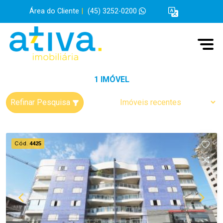
Área do Cliente
|
(45) 3252-0200
1 IMÓVEL
Refinar Pesquisa
Cód.
4425