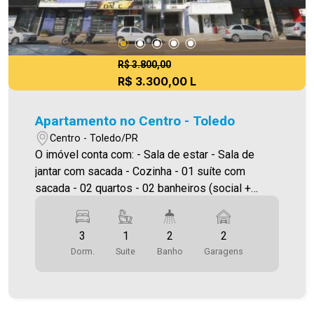
R$ 3.800,00
R$ 3.300,00 L
Apartamento no Centro - Toledo
Centro - Toledo/PR
O imóvel conta com: - Sala de estar - Sala de
jantar com sacada - Cozinha - 01 suíte com
sacada - 02 quartos - 02 banheiros (social +
suíte) - Área de serviço com varanda - 01 vaga de
garagem coberta - Aquecimento a gás - Edifício
3
1
2
2
com salão de festas e elevador Área privativa:
Dorm.
Suite
Banho
Garagens
164m² Área total: 188.21m² Será cobrado FCI
(Fundo de Conservação do Imóvel), equivalente a
6% do valor do aluguel. Para mais detalhes sobre
o FCI, acesse o menu LOCAÇÃO em nosso site. A