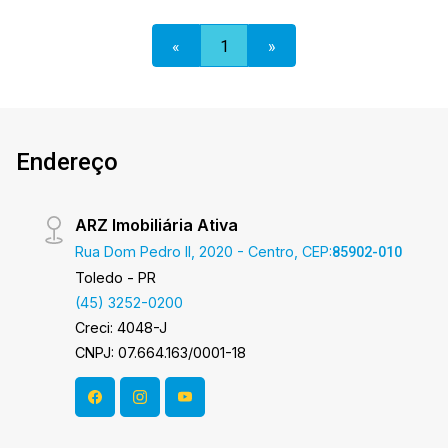
Imobiliária Ativa possui hoje uma das maiores
carteiras de imóveis administrados da cidade,
«
1
»
atuando com excelência tanto na locação quanto
na venda. Aproveite essa oportunidade, agende
uma visita! Imobiliária Ativa | Sinta-se em casa! -
As informações aqui prestadas são verdadeiras,
todavia, reservamo-nos o direito de corrigir
Endereço
qualquer erro de digitação e/ou ortografia, bem
como alteração dos preços e imagens. Fotos
ARZ Imobiliária Ativa
meramente ilustrativas.
Rua Dom Pedro II, 2020 - Centro, CEP:
85902-010
Toledo - PR
(45) 3252-0200
Creci: 4048-J
CNPJ: 07.664.163/0001-18