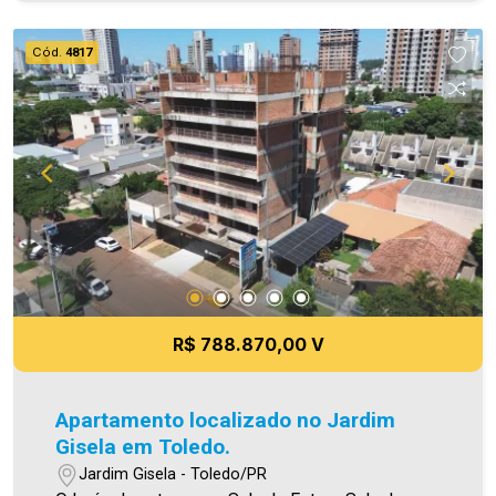
quanto na venda. Aproveite essa oportunidade,
agende uma visita! Imobiliária Ativa | Sinta-se em
Cód.
4817
casa! - As informações aqui prestadas são
verdadeiras, todavia, reservamo-nos o direito de
corrigir qualquer erro de digitação e/ou ortografia,
bem como alteração dos preços e imagens.
Fotos meramente ilustrativas
R$ 788.870,00 V
Apartamento localizado no Jardim
Gisela em Toledo.
Jardim Gisela - Toledo/PR