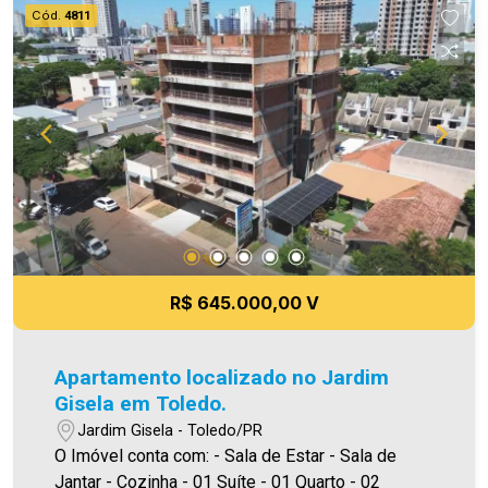
agende uma visita! Imobiliária Ativa | Sinta-se em
Cód.
4811
casa! - As informações aqui prestadas são
verdadeiras, todavia, reservamo-nos o direito de
corrigir qualquer erro de digitação e/ou ortografia,
bem como alteração dos preços e imagens.
Fotos meramente ilustrativas
R$ 645.000,00 V
Apartamento localizado no Jardim
Gisela em Toledo.
Jardim Gisela - Toledo/PR
O Imóvel conta com: - Sala de Estar - Sala de
Jantar - Cozinha - 01 Suíte - 01 Quarto - 02