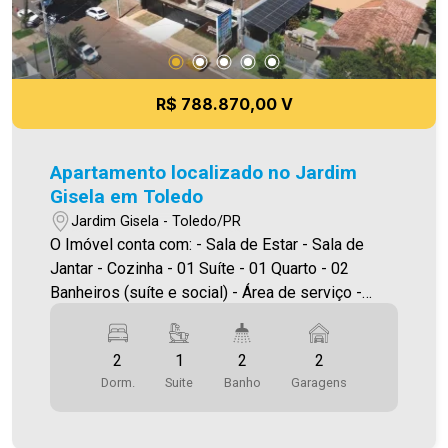
R$ 788.870,00 V
Apartamento localizado no Jardim
Gisela em Toledo
Jardim Gisela - Toledo/PR
O Imóvel conta com: - Sala de Estar - Sala de
Jantar - Cozinha - 01 Suíte - 01 Quarto - 02
Banheiros (suíte e social) - Área de serviço -
Sacada com churrasqueira - 02 vagas de
garagem *Edifício com elevador, salão de festas,
2
1
2
2
piscina, academia e espaço kids. Área Privativa
Dorm.
Suite
Banho
Garagens
74,00m² A Imobiliária Ativa possui hoje uma das
maiores carteiras de imóveis administrados da
cidade, atuando com excelência tanto na locação