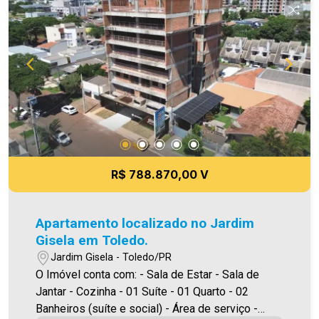
todavia, reservamo-nos o direito de corrigir
qualquer erro de digitação e/ou ortografia, bem
como alteração dos preços e imagens. Fotos
meramente ilustrativas
R$ 788.870,00 V
Apartamento localizado no Jardim
Gisela em Toledo.
Jardim Gisela - Toledo/PR
O Imóvel conta com: - Sala de Estar - Sala de
Jantar - Cozinha - 01 Suíte - 01 Quarto - 02
Banheiros (suíte e social) - Área de serviço -