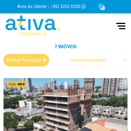
Área do Cliente
|
(45) 3252-0200
7 IMÓVEIS
Refinar Pesquisa
Cód.
4818