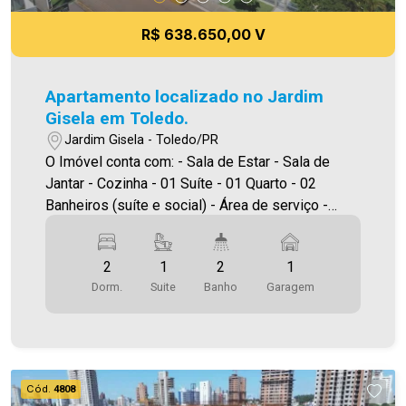
R$ 638.650,00 V
Apartamento localizado no Jardim
Gisela em Toledo.
Jardim Gisela - Toledo/PR
O Imóvel conta com: - Sala de Estar - Sala de
Jantar - Cozinha - 01 Suíte - 01 Quarto - 02
Banheiros (suíte e social) - Área de serviço -
Sacada com churrasqueira - 01 vaga de garagem
*Edifício com elevador, salão de festas, piscina,
2
1
2
1
academia e espaço kids. Área Privativa 74,00m²
Dorm.
Suite
Banho
Garagem
A Imobiliária Ativa possui hoje uma das maiores
carteiras de imóveis administrados da cidade,
atuando com excelência tanto na locação quanto
na venda. Aproveite essa oportunidade, agende
uma visita! Imobiliária Ativa | Sinta-se em casa! -
Cód.
4808
As informações aqui prestadas são verdadeiras,