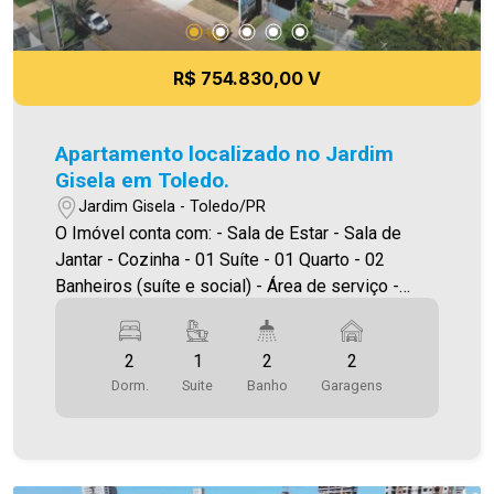
R$ 754.830,00 V
Apartamento localizado no Jardim
Gisela em Toledo.
Jardim Gisela - Toledo/PR
O Imóvel conta com: - Sala de Estar - Sala de
Jantar - Cozinha - 01 Suíte - 01 Quarto - 02
Banheiros (suíte e social) - Área de serviço -
Sacada com churrasqueira - 02 vagas de
garagem *Edifício com elevador, salão de festas,
2
1
2
2
piscina, academia e espaço kids. Área Privativa
Dorm.
Suite
Banho
Garagens
74,00m² A Imobiliária Ativa possui hoje uma das
maiores carteiras de imóveis administrados da
cidade, atuando com excelência tanto na locação
quanto na venda. Aproveite essa oportunidade,