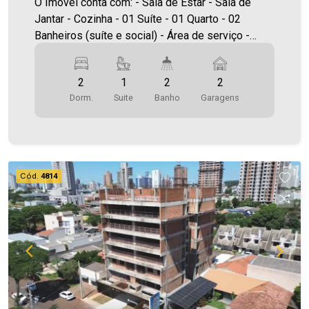
O Imóvel conta com: - Sala de Estar - Sala de
Jantar - Cozinha - 01 Suíte - 01 Quarto - 02
Banheiros (suíte e social) - Área de serviço -
Sacada com churrasqueira - 02 vagas de
garagem *Edifício com elevador, salão de festas,
2
1
2
2
piscina, academia e espaço kids. Área Privativa
Dorm.
Suite
Banho
Garagens
74,00m² A Imobiliária Ativa possui hoje uma das
maiores carteiras de imóveis administrados da
cidade, atuando com excelência tanto na locação
quanto na venda. Aproveite essa oportunidade,
agende uma visita! Imobiliária Ativa | Sinta-se em
Cód.
4814
casa! - As informações aqui prestadas são
verdadeiras, todavia, reservamo-nos o direito de
corrigir qualquer erro de digitação e/ou ortografia,
bem como alteração dos preços e imagens.
Fotos meramente ilustrativas