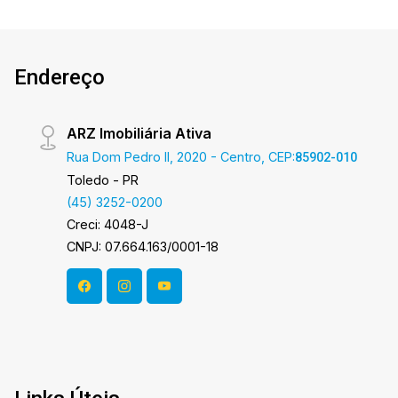
qualquer erro de digitação e/ou ortografia, bem
como alteração dos preços e imagens. Fotos
meramente ilustrativas
Endereço
ARZ Imobiliária Ativa
Rua Dom Pedro II, 2020 - Centro, CEP:
85902-010
Toledo - PR
(45) 3252-0200
Creci: 4048-J
CNPJ: 07.664.163/0001-18