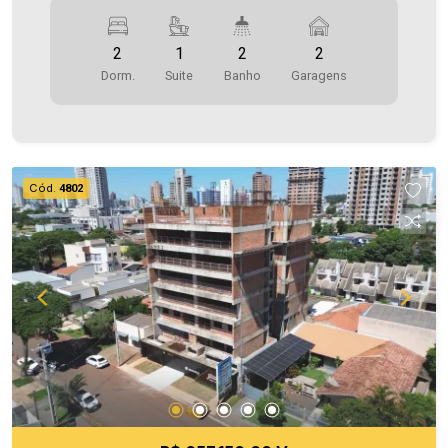
Sacada com churrasqueira - 02 vagas de
garagem *Edifício com elevador, salão de festas,
2
1
2
2
piscina, academia e espaço kids. Área Privativa
Dorm.
Suite
Banho
Garagens
74,00m² A Imobiliária Ativa possui hoje uma das
maiores carteiras de imóveis administrados da
cidade, atuando com excelência tanto na locação
quanto na venda. Aproveite essa oportunidade,
agende uma visita! Imobiliária Ativa | Sinta-se em
Cód.
4802
casa! - As informações aqui prestadas são
verdadeiras, todavia, reservamo-nos o direito de
corrigir qualquer erro de digitação e/ou ortografia,
bem como alteração dos preços e imagens.
Fotos meramente ilustrativas