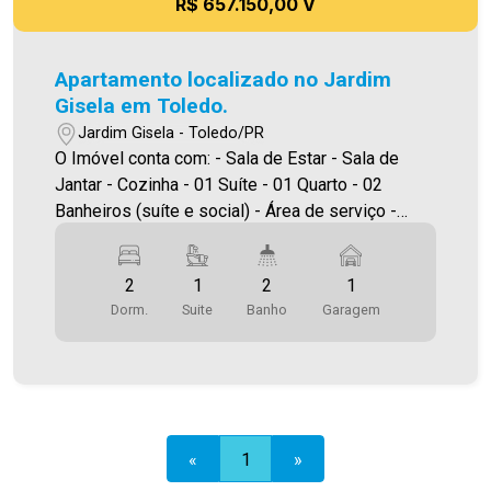
R$ 657.150,00 V
Apartamento localizado no Jardim
Gisela em Toledo.
Jardim Gisela - Toledo/PR
O Imóvel conta com: - Sala de Estar - Sala de
Jantar - Cozinha - 01 Suíte - 01 Quarto - 02
Banheiros (suíte e social) - Área de serviço -
Sacada com churrasqueira - 01 vaga de garagem
*Edifício com elevador, salão de festas, piscina,
2
1
2
1
academia e espaço kids. Área Privativa 74,00m²
Dorm.
Suite
Banho
Garagem
A Imobiliária Ativa possui hoje uma das maiores
carteiras de imóveis administrados da cidade,
atuando com excelência tanto na locação quanto
na venda. Aproveite essa oportunidade, agende
uma visita! Imobiliária Ativa | Sinta-se em casa! -
As informações aqui prestadas são verdadeiras,
«
1
»
todavia, reservamo-nos o direito de corrigir