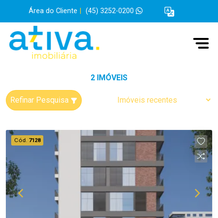
Área do Cliente
|
(45) 3252-0200
2 IMÓVEIS
Refinar Pesquisa
Cód.
7128