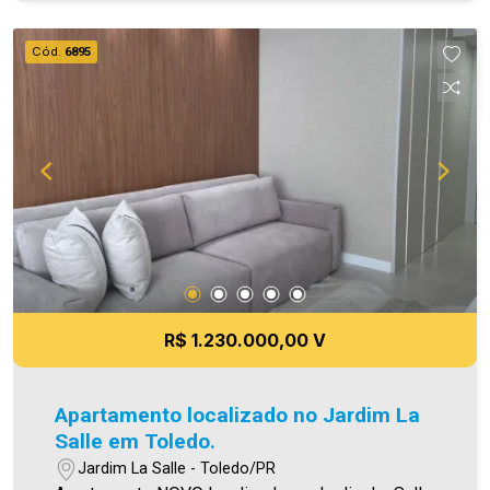
atuando com excelência tanto na locação quanto
na venda. Aproveite essa oportunidade, agende
Cód.
6895
uma visita! Imobiliária Ativa | Sinta-se em casa! -
As informações aqui prestadas são verdadeiras,
todavia, reservamo-nos o direito de corrigir
qualquer erro de digitação e/ou ortografia, bem
como alteração dos preços e imagens. Fotos
meramente ilustrativas.
R$ 1.230.000,00 V
Apartamento localizado no Jardim La
Salle em Toledo.
Jardim La Salle - Toledo/PR