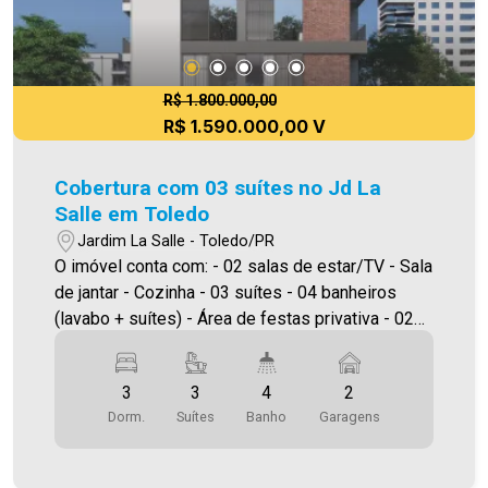
R$ 1.800.000,00
R$ 1.590.000,00 V
Cobertura com 03 suítes no Jd La
Salle em Toledo
Jardim La Salle - Toledo/PR
O imóvel conta com: - 02 salas de estar/TV - Sala
de jantar - Cozinha - 03 suítes - 04 banheiros
(lavabo + suítes) - Área de festas privativa - 02
áreas de serviço - 02 vagas de garagem -
Edifício com salão de festas, sala de jogos,
3
3
4
2
academia, piscina e elevador - Portão eletrônico
Dorm.
Suítes
Banho
Garagens
e interfone - Piso porcelanato e laminado A
Imobiliária Ativa possui hoje uma das maiores
carteiras de imóveis administrados da cidade,