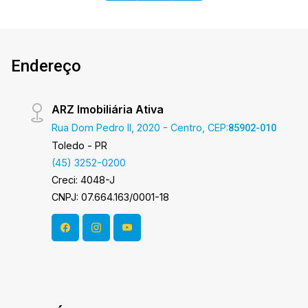
vaga - Ponto para lareira a gás * unidade
entregue sem revestimentos, gesso e
acabamentos em geral. Área privativa: 316,15m²
Área total: 412,46m² Aproveite essa
Endereço
exclusividade Imobiliária Ativa e entre em
contato para saber mais sobre esse imóvel
ARZ Imobiliária Ativa
incrível! Imobiliária Ativa, sinta-se em casa!
Rua Dom Pedro II, 2020 - Centro, CEP:
85902-010
Toledo - PR
(45) 3252-0200
Creci: 4048-J
CNPJ: 07.664.163/0001-18