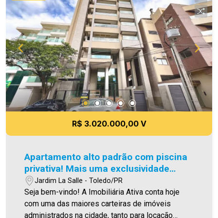
Área de serviço - 02 vagas de garagem
(paralelas) com possibilidade de aquisição de 3ª
vaga - Ponto para lareira a gás * unidade
entregue sem revestimentos, gesso e
acabamentos em geral. Área privativa: 316,15m²
Área total: 412,46m² Aproveite essa
exclusividade Imobiliária Ativa e entre em
contato para saber mais sobre esse imóvel
incrível! Imobiliária Ativa, sinta-se em casa!
R$ 3.020.000,00 V
Apartamento alto padrão com piscina
privativa! Mais uma exclusividade
Imobiliária Ativa!
Jardim La Salle - Toledo/PR
Seja bem-vindo! A Imobiliária Ativa conta hoje
com uma das maiores carteiras de imóveis
administrados na cidade, tanto para locação