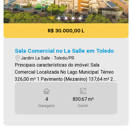
R$ 30.000,00 L
Sala Comercial no La Salle em Toledo
Jardim La Salle - Toledo/PR
Principais características do imóvel: Sala
Comercial Localizada No Lago Municipal. Térreo
326,00 m² 1 Pavimento (Mezanino) 137,64 m² 2
Pavimento 272,00 m² Garagem e Estacionamento
4 Vagas ( 95,18 )m² Área construída 830,67m² -
4
830.67 m²
Elevador, facilitando o acesso a todos os pisos; -
Garagens
Const.
Espaço amplo que pode ser subdividido em 12 a
20 salas; - 04 vagas de estacionamento,
garantindo conveniência aos clientes e
funcionários; - Vários pontos para instalação de