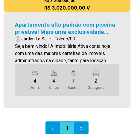
R$ 3.200.000,00
R$ 3.020.000,00 V
Apartamento alto padrão com piscina
privativa! Mais uma exclusividade
Imobiliária Ativa!
Jardim La Salle - Toledo/PR
Seja bem-vindo! A Imobiliária Ativa conta hoje
com uma das maiores carteiras de imóveis
administrados na cidade, tanto para locação
quanto para venda. Confira mais um de nossos
Imóveis Exclusivos! Apartamento localizado no
4
4
7
2
Jardim La Salle, em frente ao horto municipal.
Dorm.
Suítes
Banho
Garagens
Esse imóvel conta com: - Sala de estar - Sala de
jantar - Cozinha - Escritório - Churrasqueira -
Piscina com borda infinita privativa - 04 Suítes
sendo uma 01 suíte master com closet e sacada
- 07 Wc´s (social, serviço, lavabos e suítes) -
Área de serviço - 02 vagas de garagem
«
1
»
(paralelas) com possibilidade de aquisição de 3ª