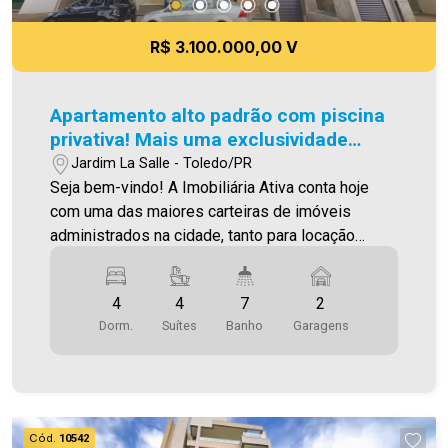
R$ 3.100.000,00 V
Apartamento alto padrão com piscina
privativa! Mais uma exclusividade
Imobiliária Ativa!
Jardim La Salle - Toledo/PR
Seja bem-vindo! A Imobiliária Ativa conta hoje
com uma das maiores carteiras de imóveis
administrados na cidade, tanto para locação
quanto para venda. Confira mais um de nossos
Imóveis Exclusivos! Apartamento localizado no
4
4
7
2
Jardim La Salle, em frente ao horto municipal.
Dorm.
Suítes
Banho
Garagens
Esse imóvel conta com: - Sala de estar - Sala de
jantar - Cozinha - Escritório - Churrasqueira -
Piscina com borda infinita privativa - 04 Suítes
sendo uma 01 suíte master com closet e sacada
- 07 Wc´s (social, serviço, lavabos e suítes) -
Cód.
10542