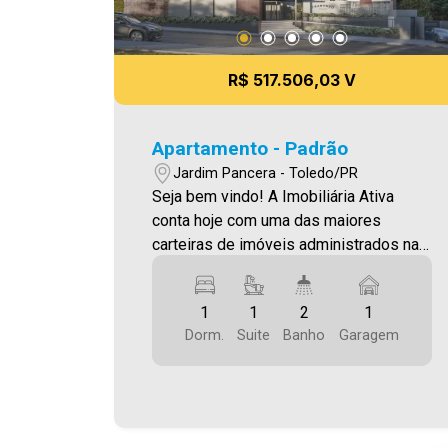
R$ 517.506,03 V
Apartamento - Padrão
Jardim Pancera - Toledo/PR
Seja bem vindo! A Imobiliária Ativa
conta hoje com uma das maiores
carteiras de imóveis administrados na
cidade, tanto para locação quanto para
venda. Confira mais uma de nossas
1
1
2
1
opções! Apartamento Localizado no
Dorm.
Suite
Banho
Garagem
Jardim Pancera. O Imóvel conta com: -
Sala de Estar - Sala De Jantar - Cozinha
- 01 Quarto - 01 Suíte - 02 WCS (suíte e
social ) - Área de serviço - 01 vaga de
garagem - Varanda Gourmet com