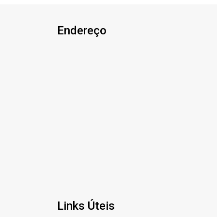
encontrar o seu novo lar É AGORA!
Imobiliária Ativa, sinta-se em casa!
Endereço
Links Úteis