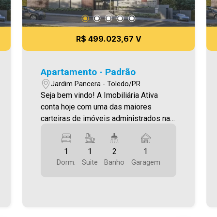
R$ 499.023,67 V
Apartamento - Padrão
Jardim Pancera - Toledo/PR
Seja bem vindo! A Imobiliária Ativa
conta hoje com uma das maiores
carteiras de imóveis administrados na
cidade, tanto para locação quanto para
venda. Confira mais uma de nossas
1
1
2
1
opções! Apartamento Localizado no
Dorm.
Suite
Banho
Garagem
Jardim Pancera. O Imóvel conta com: -
Sala de Estar - Sala De Jantar - Cozinha
- 01 Quarto - 01 Suíte - 02 WCS (suíte e
social ) - Área de serviço - 01 vaga de
garagem - Varanda Gourmet com