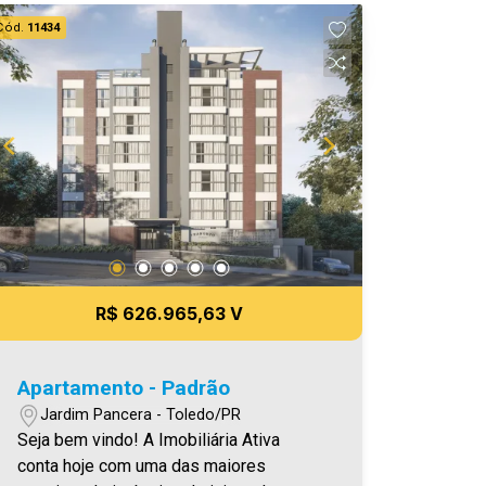
de garagem - Varanda Gourmet com
Cód.
11434
churrasqueira Área privativa 90,33 m²
Aproveite essa oportunidade! A hora de
encontrar o seu novo lar É AGORA!
Imobiliária Ativa, sinta-se em casa!
R$ 626.965,63 V
Apartamento - Padrão
Jardim Pancera - Toledo/PR
Seja bem vindo! A Imobiliária Ativa
conta hoje com uma das maiores