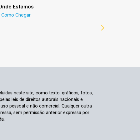
Onde Estamos
Prefeitur
Como Chegar
Prefeitur
luídas neste site, como texto, gráficos, fotos,
elas leis de direitos autorais nacionais e
a uso pessoal e não comercial. Qualquer outra
pressa, sem permissão anterior expressa por
da.