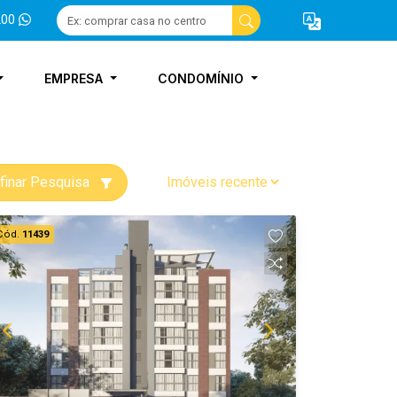
200
EMPRESA
CONDOMÍNIO
finar Pesquisa
Cód.
11439