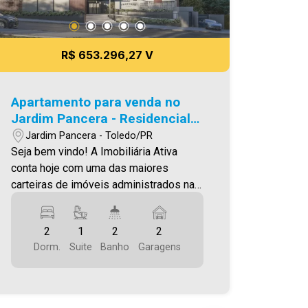
R$ 653.296,27 V
Apartamento para venda no
Jardim Pancera - Residencial
Tramonto
Jardim Pancera - Toledo/PR
Seja bem vindo! A Imobiliária Ativa
conta hoje com uma das maiores
carteiras de imóveis administrados na
cidade, tanto para locação quanto para
venda. Confira mais uma de nossas
2
1
2
2
opções! Apartamento Localizado no
Dorm.
Suite
Banho
Garagens
Jardim Pancera. O Imóvel conta com: -
Sala de Estar - Sala De Jantar - Cozinha
- 02 Quartos - 01 Suíte - 02 WCS (suíte
e social ) - Área de serviço - 02 vagas