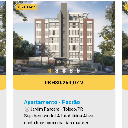
churrasqueira Área privativa 72,32 m²
Cód.
11436
Aproveite essa oportunidade! A hora de
encontrar o seu novo lar É AGORA!
Imobiliária Ativa, sinta-se em casa!
R$ 639.259,07 V
Apartamento - Padrão
Jardim Pancera - Toledo/PR
Seja bem vindo! A Imobiliária Ativa
conta hoje com uma das maiores