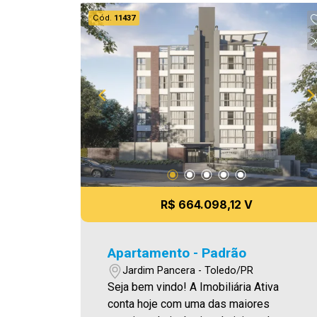
churrasqueira Área privativa 72,32 m²
Cód.
11437
Aproveite essa oportunidade! A hora de
encontrar o seu novo lar É AGORA!
Imobiliária Ativa, sinta-se em casa!
R$ 664.098,12 V
Apartamento - Padrão
Jardim Pancera - Toledo/PR
Seja bem vindo! A Imobiliária Ativa
conta hoje com uma das maiores