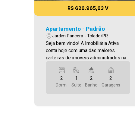
R$ 626.965,63 V
Apartamento - Padrão
Jardim Pancera - Toledo/PR
Seja bem vindo! A Imobiliária Ativa
conta hoje com uma das maiores
carteiras de imóveis administrados na
cidade, tanto para locação quanto para
venda. Confira mais uma de nossas
2
1
2
2
opções! Apartamento Localizado no
Dorm.
Suite
Banho
Garagens
Jardim Pancera. O Imóvel conta com: -
Sala de Estar - Sala De Jantar - Cozinha
- 02 Quartos - 01 Suíte - 02 WCS (suíte
e social ) - Área de serviço - 02 vagas
de garagem - Varanda Gourmet com
churrasqueira Área privativa 90,33 m²
Aproveite essa oportunidade! A hora de