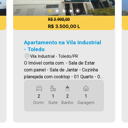
R$ 3.900,00
R$ 3.500,00 L
Apartamento na Vila Industrial
- Toledo
Vila Industrial - Toledo/PR
O Imóvel conta com: - Sala de Estar
com painel - Sala de Jantar - Cozinha
planejada com cooktop - 01 Quarto - 01
Suíte - 02 WCS (suíte e social
planejados) - 1 vaga de garagem
2
1
2
1
coberta - Sacada com churrasqueira e
Dorm.
Suite
Banho
Garagem
planejados - Interfone Área privativa
85,00m² Será cobrado FCI (Fundo de
Conservação do Imóvel), equivalente a
6% do valor do aluguel. Para mais