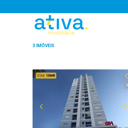
3 IMÓVEIS
Cód.
10668