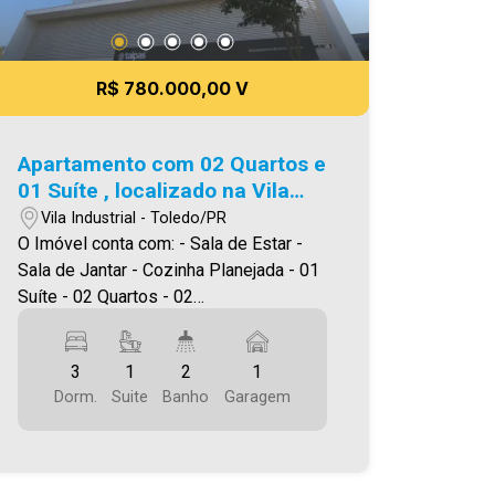
R$ 780.000,00 V
Apartamento com 02 Quartos e
01 Suíte , localizado na Vila
Industrial em Toledo.
Vila Industrial - Toledo/PR
O Imóvel conta com: - Sala de Estar -
Sala de Jantar - Cozinha Planejada - 01
Suíte - 02 Quartos - 02
Banheiros(social e suíte) - Área de
serviço - Sacada com churrasqueira -
3
1
2
1
Garagem coberta Área privativa
Dorm.
Suite
Banho
Garagem
86,90m² A Imobiliária Ativa possui hoje
uma das maiores carteiras de imóveis
administrados da cidade, atuando com
excelência tanto na locação quanto na