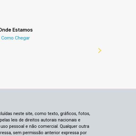
Onde Estamos
Prefeitur
Como Chegar
Prefeitur
luídas neste site, como texto, gráficos, fotos,
elas leis de direitos autorais nacionais e
a uso pessoal e não comercial. Qualquer outra
pressa, sem permissão anterior expressa por