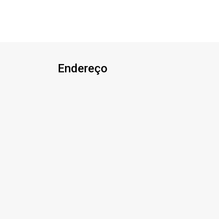
total 132,75m² Aproveite essa
oportunidade! A hora de encontrar o seu
novo lar É AGORA! Imobiliária Ativa,
sinta-se em casa!
Endereço