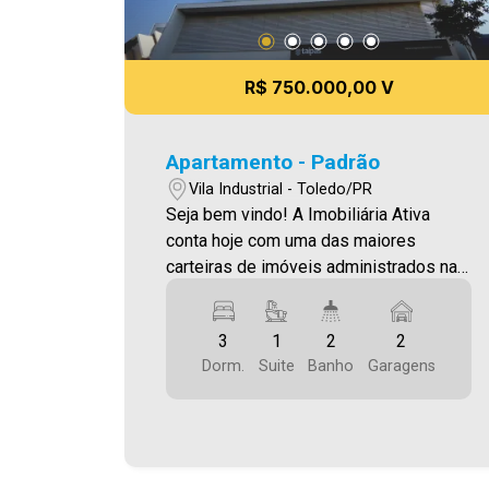
R$ 750.000,00 V
Apartamento - Padrão
Vila Industrial - Toledo/PR
Seja bem vindo! A Imobiliária Ativa
conta hoje com uma das maiores
carteiras de imóveis administrados na
cidade, tanto para locação quanto para
venda. Confira mais uma de nossas
3
1
2
2
opções! Apartamento mobiliado
Dorm.
Suite
Banho
Garagens
Localizado na Vila Industrial. O Imóvel
conta com: - Sala de Estar - Cozinha -
01 Suíte - 02 Quartos - 02 Wc´s (Social
e suíte) - Área de serviço - 02 Vagas de
garagem Área privativa 85,00m² Área