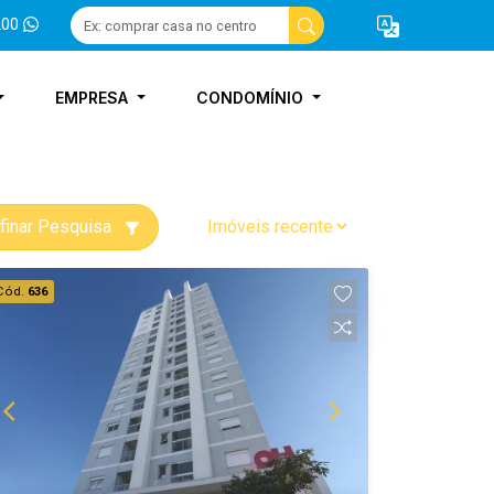
200
EMPRESA
CONDOMÍNIO
finar Pesquisa
Cód.
636