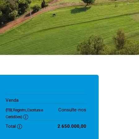
2.650.000,00
Venda
Consulte-nos
(ITBI, Registro, Escritura e
Certidões)
Total
2.650.000,00