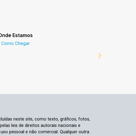
Onde Estamos
Prefeitur
Como Chegar
Prefeitur
luídas neste site, como texto, gráficos, fotos,
elas leis de direitos autorais nacionais e
a uso pessoal e não comercial. Qualquer outra