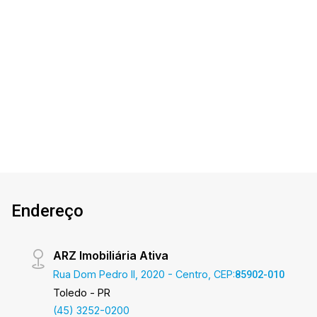
com uma das maiores carteiras de imóveis
administrados na cidade, tanto para locação
quanto para venda. Confira mais uma de nossas
opções! Apartamento Localizado no Jardim La
2
2
1
117m²
Salle. O Imóvel conta com: - Sala de Estar -
Dorm.
Banho
Garagem
A. Útil
Cozinha - 02 Quartos - 01 Suíte - 02 Wcs ( suíte
e social ) - Área de serviço - 01 vaga de
garagem coberta - Churrasqueira - Estendal
Edifício com elevador Área privativa 116,70m²
Aproveite essa oportunidade! A hora de
encontrar o seu novo lar É AGORA! Imobiliária
Ativa, sinta-se em casa!
Endereço
ARZ Imobiliária Ativa
Rua Dom Pedro II, 2020 - Centro, CEP:
85902-010
Toledo - PR
(45) 3252-0200