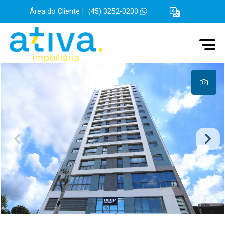
Área do Cliente
|
(45) 3252-0200