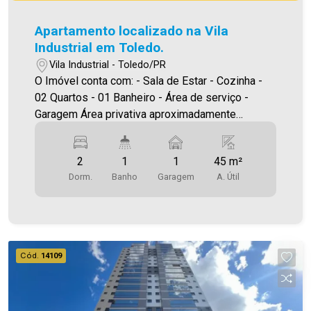
Apartamento localizado na Vila
Industrial em Toledo.
Vila Industrial - Toledo/PR
O Imóvel conta com: - Sala de Estar - Cozinha -
02 Quartos - 01 Banheiro - Área de serviço -
Garagem Área privativa aproximadamente
45,00m² A Imobiliária Ativa possui hoje uma das
maiores carteiras de imóveis administrados da
2
1
1
45 m²
cidade, atuando com excelência tanto na locação
Dorm.
Banho
Garagem
A. Útil
quanto na venda. Aproveite essa oportunidade,
agende uma visita! Imobiliária Ativa | Sinta-se em
casa! - As informações aqui prestadas são
verdadeiras, todavia, reservamo-nos o direito de
corrigir qualquer erro de digitação e/ou ortografia,
Cód.
14109
bem como alteração dos preços e imagens.
Fotos meramente ilustrativas