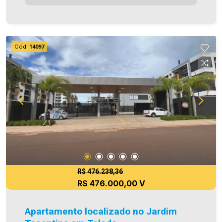
e social) - Área de serviço - Sacada com
churrasqueira - 02 Vaga de garagem Área
privativa 109,65m² Área total 190,00m² Aproveite
essa oportunidade! A hora de encontrar o seu
Cód.
14097
novo lar É AGORA! Imobiliária Ativa, sinta-se em
casa!
R$ 476.238,36
R$ 476.000,00 V
Apartamento localizado no Jardim