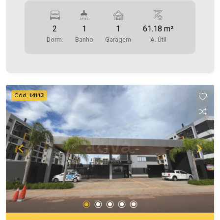
Imobiliária Ativa possui hoje uma das maiores
carteiras de imóveis administrados da cidade,
2
1
1
61.18 m²
atuando com excelência tanto na locação quanto
Dorm.
Banho
Garagem
A. Útil
na venda. Aproveite essa oportunidade, agende
uma visita! Imobiliária Ativa | Sinta-se em casa! -
As informações aqui prestadas são verdadeiras,
todavia, reservamo-nos o direito de corrigir
qualquer erro de digitação e/ou ortografia, bem
Cód.
14113
como alteração dos preços e imagens. Fotos
meramente ilustrativas