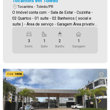
Tocantins em Toledo
Tocantins - Toledo/PR
O Imóvel conta com: - Sala de Estar - Cozinha -
02 Quartos - 01 suíte - 02 Banheiros ( social e
suíte ) - Área de serviço - Garagem Área privativa
65,08m² A Imobiliária Ativa possui hoje uma das
maiores carteiras de imóveis administrados da
3
1
2
1
cidade, atuando com excelência tanto na locação
Dorm.
Suite
Banho
Garagem
quanto na venda. Aproveite essa oportunidade,
agende uma visita! Imobiliária Ativa | Sinta-se em
casa! - As informações aqui prestadas são
verdadeiras, todavia, reservamo-nos o direito de
corrigir qualquer erro de digitação e/ou ortografia,
Cód.
14096
bem como alteração dos preços e imagens.
Fotos meramente ilustrativas