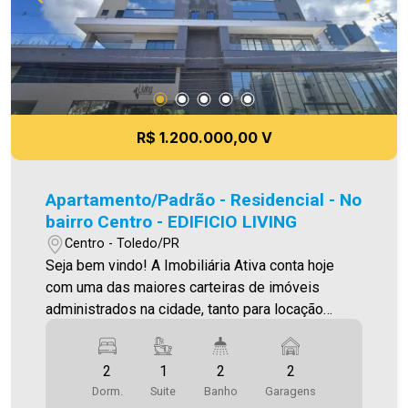
R$ 1.200.000,00 V
Apartamento/Padrão - Residencial - No
bairro Centro - EDIFICIO LIVING
Centro - Toledo/PR
Seja bem vindo! A Imobiliária Ativa conta hoje
com uma das maiores carteiras de imóveis
administrados na cidade, tanto para locação
quanto para venda. Confira mais uma de nossas
opções! Apartamento Localizado no Centro. O
2
1
2
2
Imóvel conta com: - Sala de Estar - Sala de jantar
Dorm.
Suite
Banho
Garagens
- Cozinha - 02 Quartos - 01 Suíte - 02 Wc´s (Suíte