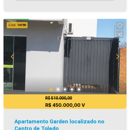
removíveis) - Vaga de garagem coberta - Área de
festas (térreo) Área privativa 74,89m² A
Imobiliária Ativa possui hoje uma das maiores
carteiras de imóveis administrados da cidade,
Cód.
14190
atuando com excelência tanto na locação quanto
na venda. Aproveite essa oportunidade, agende
uma visita! Imobiliária Ativa | Sinta-se em casa! -
As informações aqui prestadas são verdadeiras,
todavia, reservamo-nos o direito de corrigir
qualquer erro de digitação e/ou ortografia, bem
como alteração dos preços e imagens. Fotos
meramente ilustrativas
R$ 510.000,00
R$ 450.000,00 V
Apartamento Garden localizado no
Centro de Toledo