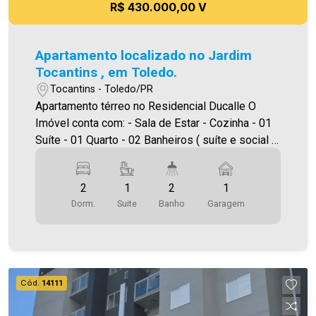
R$ 430.000,00 V
Apartamento localizado no Jardim
Tocantins , em Toledo.
Tocantins - Toledo/PR
Apartamento térreo no Residencial Ducalle O
Imóvel conta com: - Sala de Estar - Cozinha - 01
Suíte - 01 Quarto - 02 Banheiros ( suíte e social )
- Área de serviço - Churrasqueira na sacada - 01
Vaga de garagem Área útil 60,98 m² Área total
2
1
2
1
71,09 m² A Imobiliária Ativa possui hoje uma das
Dorm.
Suite
Banho
Garagem
maiores carteiras de imóveis administrados da
cidade, atuando com excelência tanto na locação
quanto na venda. Aproveite essa oportunidade,
agende uma visita! Imobiliária Ativa | Sinta-se em
casa! - As informações aqui prestadas são
Cód.
14111
verdadeiras, todavia, reservamo-nos o direito de
corrigir qualquer erro de digitação e/ou ortografia,