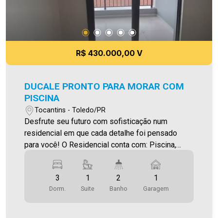
R$ 430.000,00 V
DUCALE PRONTO PARA MORAR COM
PISCINA
Tocantins - Toledo/PR
Desfrute seu futuro com sofisticação num
residencial em que cada detalhe foi pensado
para você! O Residencial conta com: Piscina,
Playground, Espaço Pet, Jardim , Praça ,Espaço
Bem-Estar,Terraço, Quadra poliesportiva,
3
1
2
1
acadêmica, Salão de Festas, Espaço Gourmet
Dorm.
Suite
Banho
Garagem
Quiosque I e II, Pergolado, Lounge, Espaço Kids,
Espaço Games, Mini Cinema, Espaço
Beauty(salao beleza,barbearia), Sala de