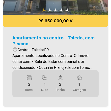
R$ 650.000,00 V
Apartamento no centro - Toledo, com
Piscina
Centro - Toledo/PR
Apartamento Localizado no Centro. O Imóvel
conta com: - Sala de Estar com painel e ar
condicionado - Cozinha Planejada com forno,
Cooktop e micro ondas - 01 Quarto - 01 suíte
com móveis planejados e ar condicionado - 02
2
1
2
1
WC`S ( social e suíte ) com planejados - Área de
Dorm.
Suite
Banho
Garagem
serviço com tanque e armários - 1 vaga de
garagem coberta - Área de festa com
churrasqueira e piscina *Portão Eletrônico e
Interfone Área privativa 74,40m² O valor do