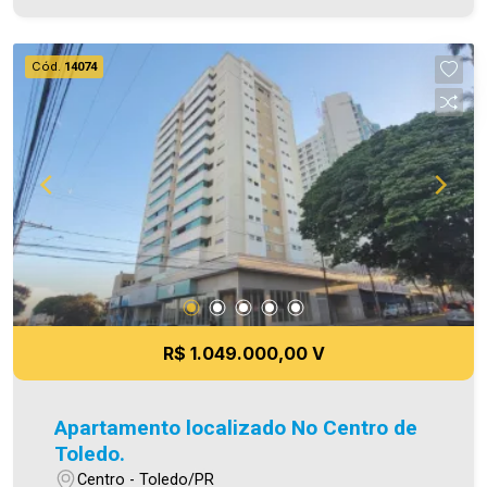
casa! - As informações aqui prestadas são
verdadeiras, todavia, reservamo-nos o direito de
corrigir qualquer erro de digitação e/ou ortografia,
Cód.
14074
bem como alteração dos preços e imagens.
Fotos meramente ilustrativas
R$ 1.049.000,00 V
Apartamento localizado No Centro de
Toledo.
Centro - Toledo/PR