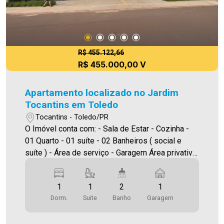
R$ 455.122,66
R$ 455.000,00 V
Apartamento localizado no Jardim
Tocantins em Toledo
Tocantins - Toledo/PR
O Imóvel conta com: - Sala de Estar - Cozinha -
01 Quarto - 01 suíte - 02 Banheiros ( social e
suíte ) - Área de serviço - Garagem Área privativa
60,98m² A Imobiliária Ativa possui hoje uma das
maiores carteiras de imóveis administrados da
1
1
2
1
cidade, atuando com excelência tanto na locação
Dorm.
Suite
Banho
Garagem
quanto na venda. Aproveite essa oportunidade,
agende uma visita! Imobiliária Ativa | Sinta-se em