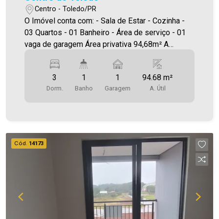
Centro - Toledo/PR
O Imóvel conta com: - Sala de Estar - Cozinha -
03 Quartos - 01 Banheiro - Área de serviço - 01
vaga de garagem Área privativa 94,68m² A
Imobiliária Ativa possui hoje uma das maiores
carteiras de imóveis administrados da cidade,
3
1
1
94.68 m²
atuando com excelência tanto na locação quanto
Dorm.
Banho
Garagem
A. Útil
na venda. Aproveite essa oportunidade, agende
uma visita! Imobiliária Ativa | Sinta-se em casa! -
As informações aqui prestadas são verdadeiras,
todavia, reservamo-nos o direito de corrigir
qualquer erro de digitação e/ou ortografia, bem
Cód.
14173
como alteração dos preços e imagens. Fotos
meramente ilustrativas