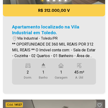
encontrar o seu novo lar É AGORA! Imobiliária
Ativa, sinta-se em casa!
R$ 312.000,00 V
Apartamento localizado na Vila
Industrial em Toledo.
Vila Industrial - Toledo/PR
** OPORTUNIDADE DE 360 MIL REAIS POR 312
MIL REAIS ** O Imóvel conta com: - Sala de Estar
- Cozinha - 02 Quartos - 01 Banheiro - Área de
serviço - Garagem Área privativa
aproximadamente 45,00m² Condomínio conta
2
1
1
45 m²
com : Piscina, academia, quadra, salão de festas,
Dorm.
Banho
Garagem
A. Útil
mercado interno e segurança. A Imobiliária Ativa
possui hoje uma das maiores carteiras de
imóveis administrados da cidade, atuando com
excelência tanto na locação quanto na venda.
Aproveite essa oportunidade, agende uma visita!
Cód.
14127
Imobiliária Ativa | Sinta-se em casa! - As