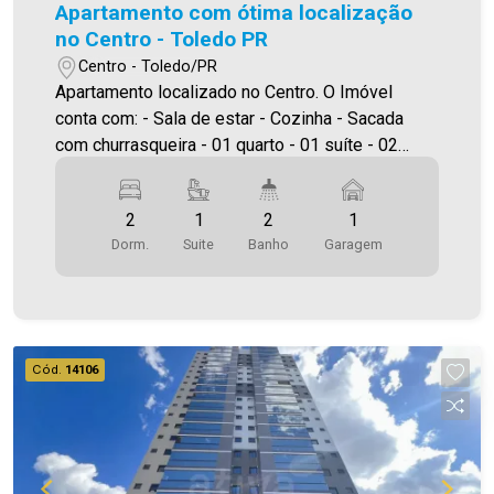
Apartamento com ótima localização
no Centro - Toledo PR
Centro - Toledo/PR
Apartamento localizado no Centro. O Imóvel
conta com: - Sala de estar - Cozinha - Sacada
com churrasqueira - 01 quarto - 01 suíte - 02
banheiros (suíte e social) - Área de serviço - Box
individual no térreo - 01 vaga de garagem coberta
2
1
2
1
Área privativa 74,40m² Área total 92,43m² A
Dorm.
Suite
Banho
Garagem
Imobiliária Ativa conta hoje com uma das maiores
carteiras de imóveis administrados na cidade,
tanto para locação quanto para venda. Aproveite
essa oportunidade, agende uma visita! Imobiliária
Ativa | Sinta-se em casa!
Cód.
14106