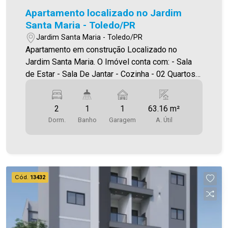
Apartamento localizado no Jardim
Santa Maria - Toledo/PR
Jardim Santa Maria - Toledo/PR
Apartamento em construção Localizado no
Jardim Santa Maria. O Imóvel conta com: - Sala
de Estar - Sala De Jantar - Cozinha - 02 Quartos -
Banheiro social - Área de serviço - 01 vaga de
garagem - Sacada com churrasqueira Área
2
1
1
63.16 m²
privativa 63,16m² A Imobiliária Ativa conta hoje
Dorm.
Banho
Garagem
A. Útil
com uma das maiores carteiras de imóveis
administrados na cidade, tanto para locação
quanto para venda. Aproveite essa oportunidade!
A hora de encontrar o seu novo lar É AGORA!
Imobiliária Ativa, sinta-se em casa!
Cód.
13432