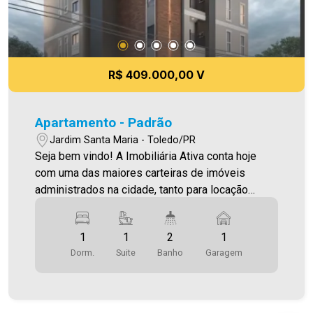
R$ 409.000,00 V
Apartamento - Padrão
Jardim Santa Maria - Toledo/PR
Seja bem vindo! A Imobiliária Ativa conta hoje
com uma das maiores carteiras de imóveis
administrados na cidade, tanto para locação
quanto para venda. Confira mais uma de nossas
opções! Apartamento Localizado no Jardim
1
1
2
1
Santa Maria. O Imóvel conta com: - Sala de Estar -
Dorm.
Suite
Banho
Garagem
Cozinha - 01 Quarto - 01 Suíte - 02 WCS (suíte e
social ) - Área de serviço - 1 vaga de garagem -
Sacada com churrasqueira * Acabamentos em
gesso , led e porcelanato * Ponto de instalação