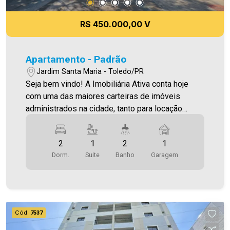
R$ 450.000,00 V
Apartamento - Padrão
Jardim Santa Maria - Toledo/PR
Seja bem vindo! A Imobiliária Ativa conta hoje
com uma das maiores carteiras de imóveis
administrados na cidade, tanto para locação
quanto para venda. Confira mais uma de nossas
opções! Apartamento Localizado no Jardim
2
1
2
1
Santa Maria. ***COM BONIFICAÇÃO ESPECIAL
Dorm.
Suite
Banho
Garagem
DE R$150,00 PARA PGTO EM DIA POR 03
MESES*** O Imóvel conta com: - Sala de Estar
com Painel - Cozinha Planejada - 01 Suíte com
guarda-roupas - 01 Quarto com guarda-roupas,
papel de parede e 2 nichos - 02 WC´s (social e
Cód.
7537
suíte) - Área de serviço com móveis planejados -