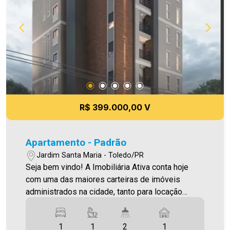
É AGORA! Imobiliária Ativa, sinta-se em casa!
R$ 399.000,00 V
Apartamento - Padrão
Jardim Santa Maria - Toledo/PR
Seja bem vindo! A Imobiliária Ativa conta hoje
com uma das maiores carteiras de imóveis
administrados na cidade, tanto para locação
quanto para venda. Confira mais uma de nossas
opções! Apartamento Localizado no Jardim
1
1
2
1
Santa Maria. O Imóvel conta com: - Sala de Estar -