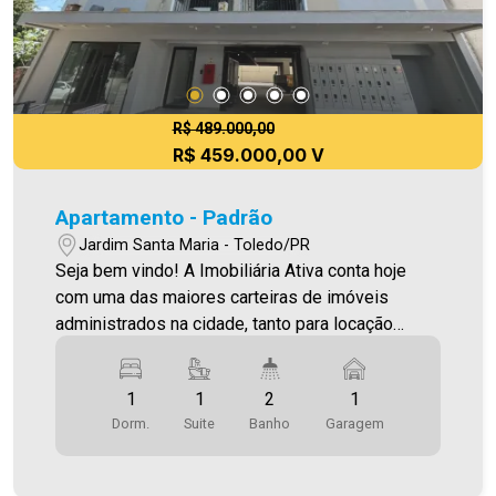
R$ 489.000,00
R$ 459.000,00 V
Apartamento - Padrão
Jardim Santa Maria - Toledo/PR
Seja bem vindo! A Imobiliária Ativa conta hoje
com uma das maiores carteiras de imóveis
administrados na cidade, tanto para locação
quanto para venda. Confira mais uma de nossas
opções! OFERTA DE 489.000,00 POR 459.000,00
1
1
2
1
Apartamento Localizado no Jardim Santa Maria. O
Dorm.
Suite
Banho
Garagem
Imóvel conta com: - Sala de Estar - Cozinha - 01
suíte - 01 Quarto - 02 WC (social e suíte) - 1 vaga
de garagem coberta - Área gourmet * Área de