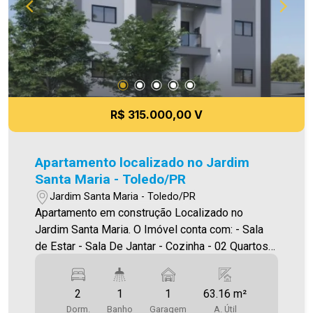
R$ 315.000,00 V
Apartamento localizado no Jardim
Santa Maria - Toledo/PR
Jardim Santa Maria - Toledo/PR
Apartamento em construção Localizado no
Jardim Santa Maria. O Imóvel conta com: - Sala
de Estar - Sala De Jantar - Cozinha - 02 Quartos -
Banheiro social - Área de serviço - 01 vaga de
garagem - Sacada com churrasqueira Área
2
1
1
63.16 m²
privativa 63,16m² A Imobiliária Ativa conta hoje
Dorm.
Banho
Garagem
A. Útil