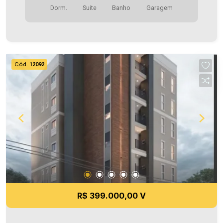
Dorm.
Suite
Banho
Garagem
Cozinha - 01 Quarto - 01 Suíte - 02 WCS (suíte e
social ) - Área de serviço - 1 vaga de garagem -
Sacada com churrasqueira * Acabamentos em
gesso , led e porcelanato * Ponto de instalação
para ar condicionado * Áreas comuns mobiliadas
Cód.
12092
Área privativa 70,13m² Aproveite essa
oportunidade! A hora de encontrar o seu novo lar
É AGORA! Imobiliária Ativa, sinta-se em casa!
R$ 399.000,00 V