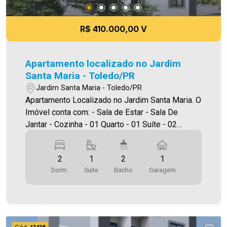
R$ 410.000,00 V
Apartamento localizado no Jardim
Santa Maria - Toledo/PR
Jardim Santa Maria - Toledo/PR
Apartamento Localizado no Jardim Santa Maria. O
Imóvel conta com: - Sala de Estar - Sala De
Jantar - Cozinha - 01 Quarto - 01 Suíte - 02
Banheiros (social e suíte) - Área de serviço - 01
vaga de garagem - Sacada com churrasqueira
2
1
2
1
Área privativa 70,45m² A Imobiliária Ativa conta
Dorm.
Suite
Banho
Garagem
hoje com uma das maiores carteiras de imóveis
administrados na cidade, tanto para locação
quanto para venda. Aproveite essa oportunidade!
A hora de encontrar o seu novo lar É AGORA!
Imobiliária Ativa, sinta-se em casa!
Cód.