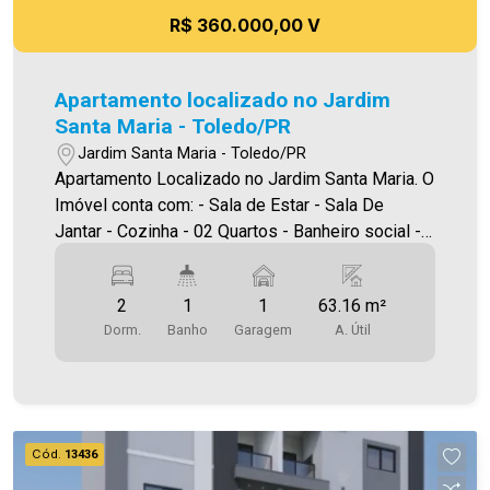
R$ 360.000,00 V
Apartamento localizado no Jardim
Santa Maria - Toledo/PR
Jardim Santa Maria - Toledo/PR
Apartamento Localizado no Jardim Santa Maria. O
Imóvel conta com: - Sala de Estar - Sala De
Jantar - Cozinha - 02 Quartos - Banheiro social -
Área de serviço - 01 vaga de garagem - Sacada
com churrasqueira Área privativa 63,16m² A
2
1
1
63.16 m²
Imobiliária Ativa conta hoje com uma das maiores
Dorm.
Banho
Garagem
A. Útil
carteiras de imóveis administrados na cidade,
tanto para locação quanto para venda. Aproveite
essa oportunidade! A hora de encontrar o seu
novo lar É AGORA! Imobiliária Ativa, sinta-se em
casa!
Cód.
13436