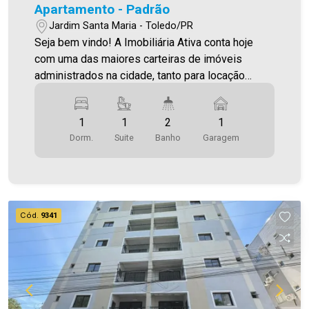
Apartamento - Padrão
Jardim Santa Maria - Toledo/PR
Seja bem vindo! A Imobiliária Ativa conta hoje
com uma das maiores carteiras de imóveis
administrados na cidade, tanto para locação
quanto para venda. Confira mais uma de nossas
opções! Apartamento Localizado no Jardim
1
1
2
1
Santa Maria. O Imóvel conta com: - Sala de Estar -
Dorm.
Suite
Banho
Garagem
Cozinha - 01 Quarto - 01 Suíte - 02 WCS (suíte e
social ) - Área de serviço - 1 vaga de garagem -
Sacada com churrasqueira * Acabamentos em
gesso , led e porcelanato * Ponto de instalação
para ar condicionado * Áreas comuns mobiliadas
Cód.
9341
Área privativa 73,80m² Aproveite essa
oportunidade! A hora de encontrar o seu novo lar
É AGORA! Imobiliária Ativa, sinta-se em casa!