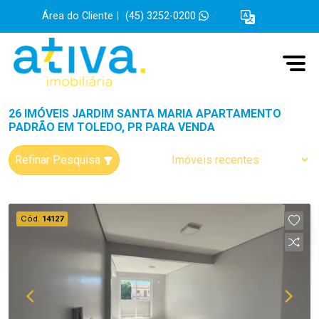
Área do Cliente
|
(45) 3252-0200
26 IMÓVEIS JARDIM SANTA MARIA APARTAMENTO
PADRÃO EM TOLEDO, PR PARA VENDA
Refinar Pesquisa
Cód.
14127