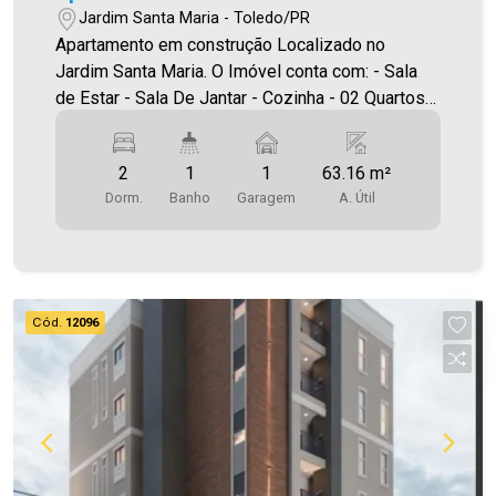
Jardim Santa Maria - Toledo/PR
Apartamento em construção Localizado no
Jardim Santa Maria. O Imóvel conta com: - Sala
de Estar - Sala De Jantar - Cozinha - 02 Quartos -
Banheiro social - Área de serviço - 01 vaga de
garagem - Sacada com churrasqueira Área
2
1
1
63.16 m²
privativa 63,16m² A Imobiliária Ativa conta hoje
Dorm.
Banho
Garagem
A. Útil
com uma das maiores carteiras de imóveis
administrados na cidade, tanto para locação
quanto para venda. Aproveite essa oportunidade!
A hora de encontrar o seu novo lar É AGORA!
Imobiliária Ativa, sinta-se em casa!
Cód.
12096