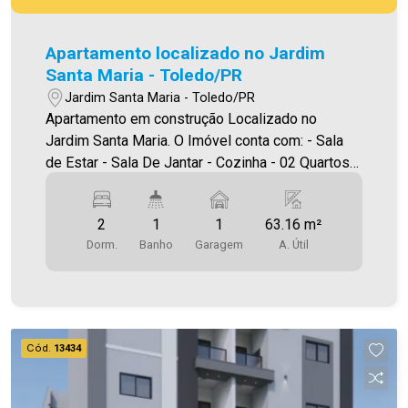
Apartamento localizado no Jardim
Santa Maria - Toledo/PR
Jardim Santa Maria - Toledo/PR
Apartamento em construção Localizado no
Jardim Santa Maria. O Imóvel conta com: - Sala
de Estar - Sala De Jantar - Cozinha - 02 Quartos -
Banheiro social - Área de serviço - 01 vaga de
garagem - Sacada com churrasqueira Área
2
1
1
63.16 m²
privativa 63,16m² A Imobiliária Ativa conta hoje
Dorm.
Banho
Garagem
A. Útil
com uma das maiores carteiras de imóveis
administrados na cidade, tanto para locação
quanto para venda. Aproveite essa oportunidade!
A hora de encontrar o seu novo lar É AGORA!
Imobiliária Ativa, sinta-se em casa!
Cód.
13434