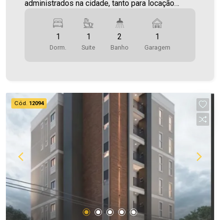
administrados na cidade, tanto para locação
quanto para venda. Confira mais uma de nossas
opções! Apartamento Localizado no Jardim
1
1
2
1
Santa Maria. O Imóvel conta com: - Sala de Estar -
Dorm.
Suite
Banho
Garagem
Cozinha - 01 Quarto - 01 Suíte - 02 WCS (suíte e
social ) - Área de serviço - 1 vaga de garagem -
Sacada com churrasqueira * Acabamentos em
gesso , led e porcelanato * Ponto de instalação
para ar condicionado * Áreas comuns mobiliadas
Cód.
12094
Área privativa 66,53m² Aproveite essa
oportunidade! A hora de encontrar o seu novo lar
É AGORA! Imobiliária Ativa, sinta-se em casa!