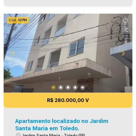
As informações aqui prestadas são verdadeiras,
todavia, reservamo-nos o direito de corrigir
qualquer erro de digitação e/ou ortografia, bem
Cód.
13791
como alteração dos preços e imagens. Fotos
meramente ilustrativas
R$ 280.000,00 V
Apartamento localizado no Jardim
Santa Maria em Toledo.
Jardim Santa Maria - Toledo/PR