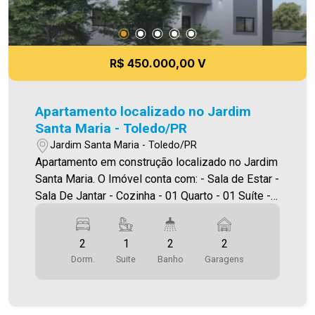
R$ 450.000,00 V
Apartamento localizado no Jardim
Santa Maria - Toledo/PR
Jardim Santa Maria - Toledo/PR
Apartamento em construção localizado no Jardim
Santa Maria. O Imóvel conta com: - Sala de Estar -
Sala De Jantar - Cozinha - 01 Quarto - 01 Suíte -
02 Banheiros (social e suíte) - Área de serviço -
01 vaga de garagem - Sacada com churrasqueira
2
1
2
2
Área privativa 70,45m² A Imobiliária Ativa conta
Dorm.
Suite
Banho
Garagens
hoje com uma das maiores carteiras de imóveis
administrados na cidade, tanto para locação
quanto para venda. Aproveite essa oportunidade!
A hora de encontrar o seu novo lar É AGORA!