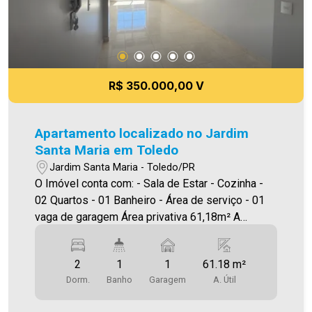
R$ 350.000,00 V
Apartamento localizado no Jardim
Santa Maria em Toledo
Jardim Santa Maria - Toledo/PR
O Imóvel conta com: - Sala de Estar - Cozinha -
02 Quartos - 01 Banheiro - Área de serviço - 01
vaga de garagem Área privativa 61,18m² A
Imobiliária Ativa possui hoje uma das maiores
carteiras de imóveis administrados da cidade,
2
1
1
61.18 m²
atuando com excelência tanto na locação quanto
Dorm.
Banho
Garagem
A. Útil
na venda. Aproveite essa oportunidade, agende
uma visita! Imobiliária Ativa | Sinta-se em casa! -