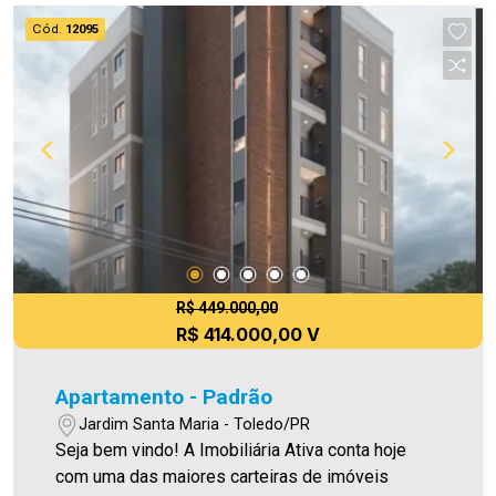
para ar condicionado * Áreas comuns mobiliadas
Cód.
12095
Área privativa 73,79m² Aproveite essa
oportunidade! A hora de encontrar o seu novo lar
É AGORA! Imobiliária Ativa, sinta-se em casa!
R$ 449.000,00
R$ 414.000,00 V
Apartamento - Padrão
Jardim Santa Maria - Toledo/PR
Seja bem vindo! A Imobiliária Ativa conta hoje
com uma das maiores carteiras de imóveis