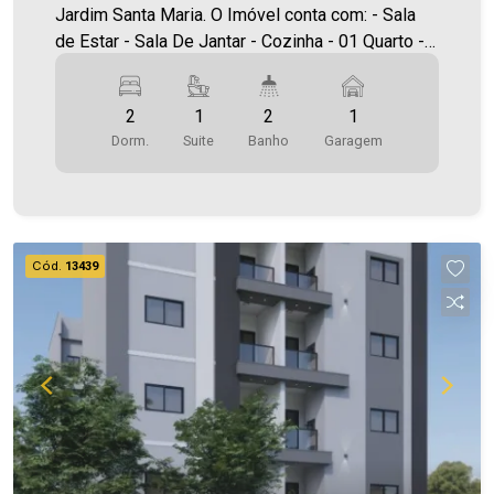
Jardim Santa Maria. O Imóvel conta com: - Sala
de Estar - Sala De Jantar - Cozinha - 01 Quarto -
01 Suíte - 02 Banheiros (social e suíte) - Área de
serviço - 01 vaga de garagem - Sacada com
2
1
2
1
churrasqueira Área privativa 70,45m² A Imobiliária
Dorm.
Suite
Banho
Garagem
Ativa conta hoje com uma das maiores carteiras
de imóveis administrados na cidade, tanto para
locação quanto para venda. Aproveite essa
oportunidade! A hora de encontrar o seu novo lar
É AGORA! Imobiliária Ativa, sinta-se em casa!
Cód.
13439