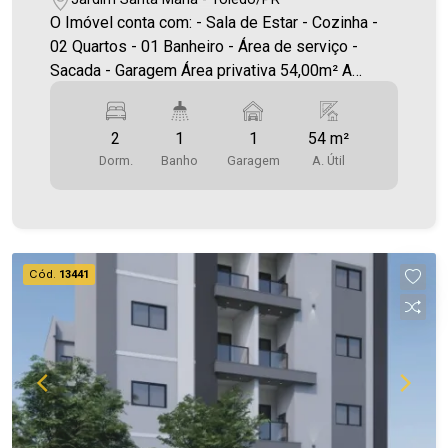
O Imóvel conta com: - Sala de Estar - Cozinha -
02 Quartos - 01 Banheiro - Área de serviço -
Sacada - Garagem Área privativa 54,00m² A
Imobiliária Ativa possui hoje uma das maiores
carteiras de imóveis administrados da cidade,
2
1
1
54 m²
atuando com excelência tanto na locação quanto
Dorm.
Banho
Garagem
A. Útil
na venda. Aproveite essa oportunidade, agende
uma visita! Imobiliária Ativa | Sinta-se em casa! -
As informações aqui prestadas são verdadeiras,
todavia, reservamo-nos o direito de corrigir
qualquer erro de digitação e/ou ortografia, bem
Cód.
13441
como alteração dos preços e imagens. Fotos
meramente ilustrativas