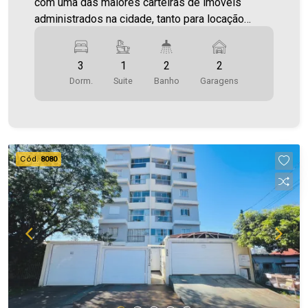
com uma das maiores carteiras de imóveis
administrados na cidade, tanto para locação
quanto para venda. Confira mais uma de nossas
opções! Apartamento Localizado no Jardim La
3
1
2
2
Salle. O Imóvel conta com: - Sala de Estar -
Dorm.
Suite
Banho
Garagens
Cozinha - Escritório - 01 Suíte - 02 Quartos - 02
WC´s (suíte e social) - Área de serviço - 02
vagas de garagem - Sacada com churrasqueira
*Portão Eletrônico e Interfone com câmera Área
privativa 167,55m² Área total 205,05m² Aproveite
Cód.
8080
essa oportunidade! A hora de encontrar o seu
novo lar É AGORA! Imobiliária Ativa, sinta-se em
casa!