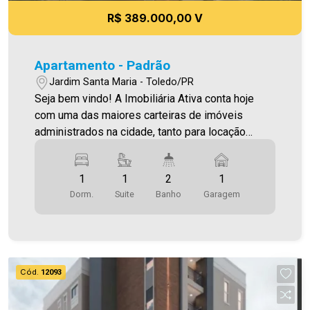
R$ 389.000,00 V
Apartamento - Padrão
Jardim Santa Maria - Toledo/PR
Seja bem vindo! A Imobiliária Ativa conta hoje
com uma das maiores carteiras de imóveis
administrados na cidade, tanto para locação
quanto para venda. Confira mais uma de nossas
opções! Apartamento Localizado no Jardim
1
1
2
1
Santa Maria. O Imóvel conta com: - Sala de Estar -
Dorm.
Suite
Banho
Garagem
Cozinha - 01 Quarto - 01 Suíte - 02 WCS (suíte e
social ) - Área de serviço - 1 vaga de garagem -
Sacada com churrasqueira * Acabamentos em
gesso , led e porcelanato * Ponto de instalação
para ar condicionado * Áreas comuns mobiliadas
Cód.
12093
Área privativa 70,13m² Aproveite essa
oportunidade! A hora de encontrar o seu novo lar