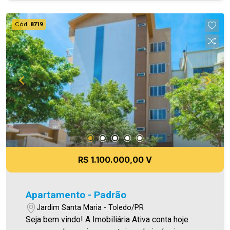
festa Área privativa 72,00m² Aproveite essa
oportunidade! A hora de encontrar o seu novo lar
Cód.
8719
É AGORA! Imobiliária Ativa, sinta-se em casa!
R$ 1.100.000,00 V
Apartamento - Padrão
Jardim Santa Maria - Toledo/PR
Seja bem vindo! A Imobiliária Ativa conta hoje