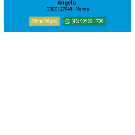
Angela
CRECI 27048 - Venda
Minha Página
(45) 99980-1700
Cód.
12306