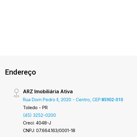
opções! Apartamento Localizado no Centro. O
1
2
1
81m²
Imóvel conta com: - Hall de Entrada - Sala de
Dorm.
Banho
Garagem
A. Útil
estar e Jantar - Cozinha com área gourmet - 01
suíte - 01 quarto - 02 WC`s (suíte e social) -
Área de serviço - 01 vaga de garagem coberta
Área privativa 80,85m² Aproveite essa
oportunidade! A hora de encontrar o seu novo lar
É AGORA! Imobiliária Ativa, sinta-se em casa!
Endereço
ARZ Imobiliária Ativa
Rua Dom Pedro II, 2020 - Centro, CEP:
85902-010
Toledo - PR
(45) 3252-0200
Creci: 4048-J
CNPJ: 07.664.163/0001-18