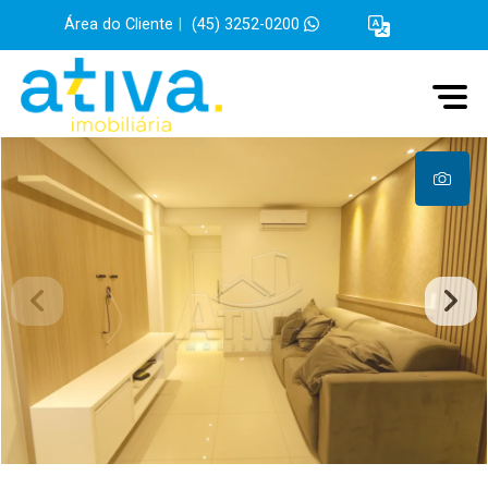
Área do Cliente
|
(45) 3252-0200