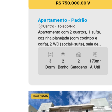
R$ 750.000,00 V
Apartamento - Padrão
Centro - Toledo/PR
Apartamento com 2 quartos, 1 suíte,
cozinha planejada (com cooktop e
coifa), 2 WC (social+suíte), sala de
jantar, sala de estar, sacada ampla com
churrasqueira, área de serviço, elevador
3
2
2
170m²
e 2 vagas de garagem cobertas.
Dorm.
Banho
Garagens
A. Útil
Cód.
12545