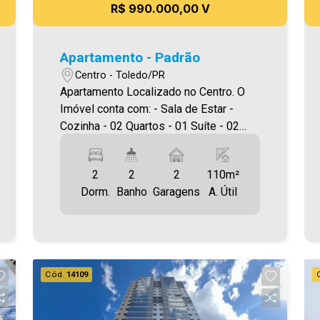
R$ 990.000,00 V
Apartamento - Padrão
Centro - Toledo/PR
Apartamento Localizado no Centro. O
Imóvel conta com: - Sala de Estar -
Cozinha - 02 Quartos - 01 Suíte - 02
Wcs (suíte e social) - Área de serviço -
02 vagas de garagem - Sacada com
2
2
2
110m²
churrasqueira Área privativa 110,00 m²
Dorm.
Banho
Garagens
A. Útil
Aproveite essa oportunidade! A hora de
encontrar o seu novo lar É AGORA!
Imobiliária Ativa, sinta-se em casa!
Cód.
14109