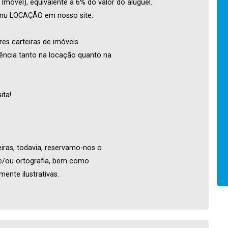
móvel), equivalente a 6% do valor do aluguel.
menu LOCAÇÃO em nosso site.
res carteiras de imóveis
ência tanto na locação quanto na
ita!
iras, todavia, reservamo-nos o
o e/ou ortografia, bem como
ente ilustrativas.