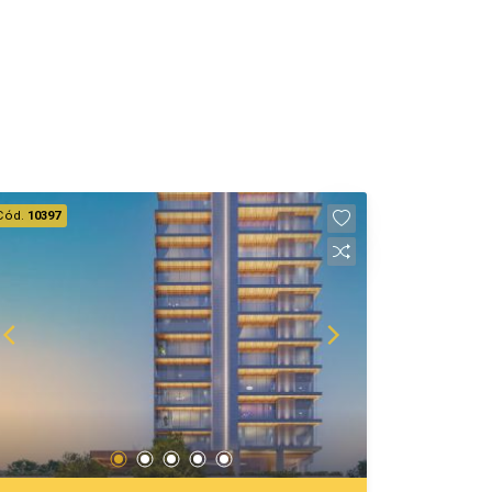
Cód.
10397