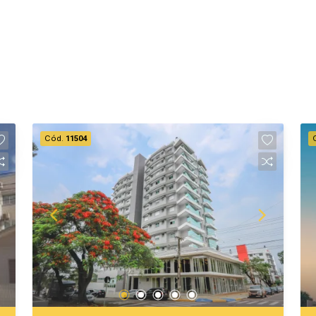
Cód.
11504