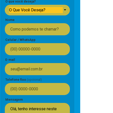
O que você deseja?
O Que Você Deseja?
Nome
Celular / WhatsApp
E-mail
Telefone fixo
(opcional)
Mensagem