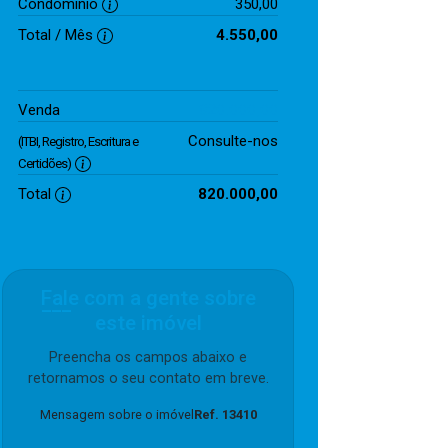
Condomínio
350,00
Total / Mês
4.550,00
820.000,00
Venda
Consulte-nos
(ITBI, Registro, Escritura e
Certidões)
Total
820.000,00
Fale com a gente sobre
este imóvel
Preencha os campos abaixo e
retornamos o seu contato em breve.
Mensagem sobre o imóvel
Ref. 13410