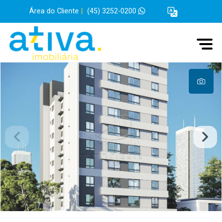
Área do Cliente
|
(45) 3252-0200