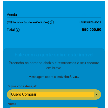
550.000,00
Venda
Consulte-nos
(ITBI, Registro, Escritura e Certidões)
Total
550.000,00
Fale com a gente sobre este imóvel
Preencha os campos abaixo e retornamos o seu contato
em breve.
Mensagem sobre o imóvel
Ref. 9450
O que você deseja?
Quero Comprar
Nome