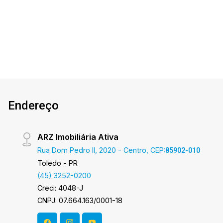
1
2
1
81m²
Imóvel conta com: - Hall de Entrada - Sala de
Dorm.
Banho
Garagem
A. Útil
estar e Jantar - Cozinha com área gourmet - 01
suíte - 01 quarto - 02 WC`s (suíte e social) -
Área de serviço - 01 vaga de garagem coberta
Área privativa 80,85m² Aproveite essa
oportunidade! A hora de encontrar o seu novo lar
É AGORA! Imobiliária Ativa, sinta-se em casa!
Endereço
ARZ Imobiliária Ativa
Rua Dom Pedro II, 2020 - Centro, CEP:
85902-010
Toledo - PR
(45) 3252-0200
Creci: 4048-J
CNPJ: 07.664.163/0001-18