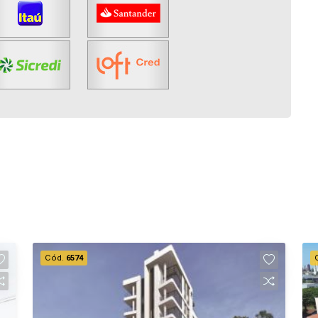
Cód.
6574