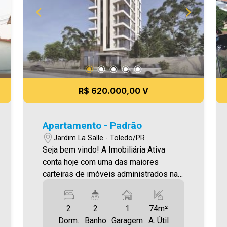
R$ 620.000,00 V
Apartamento - Padrão
Jardim La Salle - Toledo/PR
Seja bem vindo! A Imobiliária Ativa
conta hoje com uma das maiores
carteiras de imóveis administrados na
cidade, tanto para locação quanto para
venda. Confira mais uma de nossas
2
2
1
74m²
opções! Apartamento Localizado no
Dorm.
Banho
Garagem
A. Útil
Jardim La Salle. O Imóvel conta com: -