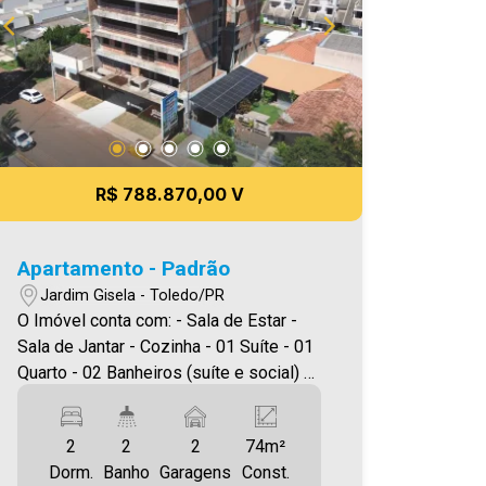
R$ 788.870,00 V
Apartamento - Padrão
Jardim Gisela - Toledo/PR
O Imóvel conta com: - Sala de Estar -
Sala de Jantar - Cozinha - 01 Suíte - 01
Quarto - 02 Banheiros (suíte e social) -
Área de serviço - Sacada com
churrasqueira - 02 vagas de garagem
2
2
2
74m²
*Edifício com elevador, salão de festas,
Dorm.
Banho
Garagens
Const.
piscina, academia e espaço kids. Área