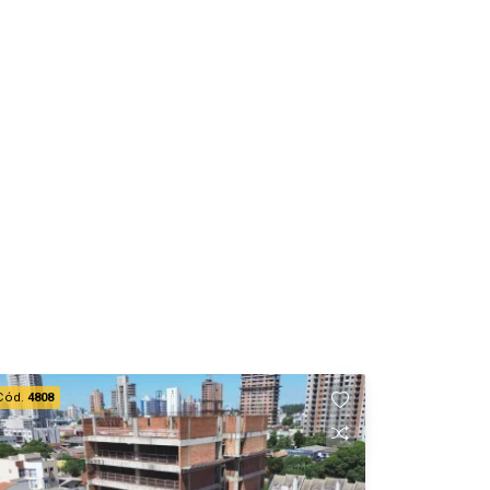
Cód.
4808