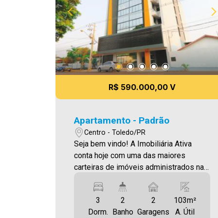
R$ 590.000,00 V
Apartamento - Padrão
Centro - Toledo/PR
Seja bem vindo! A Imobiliária Ativa
conta hoje com uma das maiores
carteiras de imóveis administrados na
cidade, tanto para locação quanto para
venda. Confira mais uma de nossas
3
2
2
103m²
opções! Apartamento Localizado no
Dorm.
Banho
Garagens
A. Útil
Centro. O Imóvel conta com: - Sala de