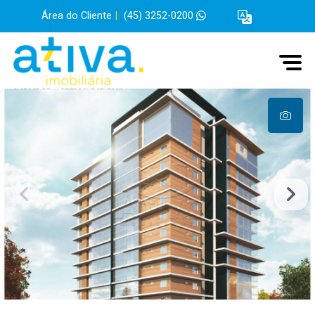
Área do Cliente
|
(45) 3252-0200