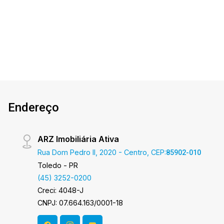
opções! Apartamento Localizado na Vila
1
2
1
66m²
Industrial. O Imóvel conta com: - Sala de Estar -
Dorm.
Banho
Garagem
A. Útil
Cozinha - 01 Quarto - 01 Suíte - 02 WCS ( suíte
e social ) - Área de serviço - 1 vaga de garagem
coberta Área privativa 66,15 m² O valor do
Condomínio bem como a taxa de mudança
informados estão sujeitos a alteração sem
prévio aviso, e varia de acordo com o custo de
administração e gastos do condomínio.
Endereço
Aproveite essa oportunidade! A hora de
encontrar o seu novo lar É AGORA! Imobiliária
Ativa, sinta-se em casa!
ARZ Imobiliária Ativa
Rua Dom Pedro II, 2020 - Centro, CEP:
85902-010
Toledo - PR
(45) 3252-0200
Creci: 4048-J
CNPJ: 07.664.163/0001-18