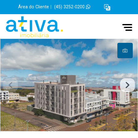
Área do Cliente
|
(45) 3252-0200