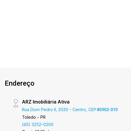
administrados na cidade, tanto para locação
quanto para venda. Confira mais uma de nossas
opções! Apartamento Localizado no Centro. O
1
2
1
71m²
Imóvel conta com: - Sala de Estar/Jantar -
Dorm.
Banho
Garagem
A. Útil
Cozinha - Sacada Gourmet com churrasqueira -
01 Suíte - 01 Quarto - Área de Serviço - 01 Vaga
de garagem *Edifício conta com 02 elevadores
*Acabamento laminado, porcelanato e gesso.
*Tubulação para ar condicionado, sistema de
água quente com aquecimento a gás *02 Salões
de festas mobiliado, Salão de jogos, academia,
Endereço
piscina aquecida com deck e terraço aberto.
Área Privativa 71,00m² Área Total 105,00m²
Aproveite essa oportunidade! A hora de
ARZ Imobiliária Ativa
encontrar o seu novo lar É AGORA! Imobiliária
Rua Dom Pedro II, 2020 - Centro, CEP:
85902-010
Ativa, sinta-se em casa!
Toledo - PR
(45) 3252-0200