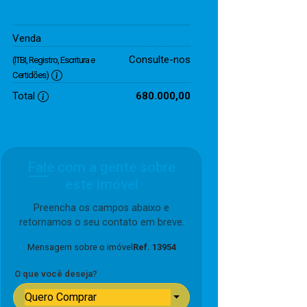
680.000,00
Venda
Consulte-nos
(ITBI, Registro, Escritura e
Certidões)
Total
680.000,00
Fale com a gente sobre
este imóvel
Preencha os campos abaixo e
retornamos o seu contato em breve.
Mensagem sobre o imóvel
Ref. 13954
O que você deseja?
Quero Comprar