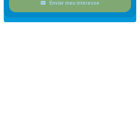
Enviar meu interesse
Cód.
11932