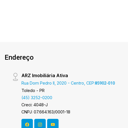
2
1
1
55m²
Concórdia O Imóvel conta com: - Sala de Estar e
Dorm.
Banho
Garagem
A. Útil
Jantar - Cozinha planejada - 02 Quartos - 01 WC
social - 1 vaga de garagem coberta - Área de
serviço Área privativa 54,64 m² O valor do
Condomínio bem como a taxa de mudança
informados estão sujeitos a alteração sem
prévio aviso, e varia de acordo com o custo de
administração e gastos do condomínio.
Endereço
Aproveite essa oportunidade! A hora de
encontrar o seu novo lar É AGORA! Imobiliária
Ativa, sinta-se em casa!
ARZ Imobiliária Ativa
Rua Dom Pedro II, 2020 - Centro, CEP:
85902-010
Toledo - PR
(45) 3252-0200
Creci: 4048-J
CNPJ: 07.664.163/0001-18